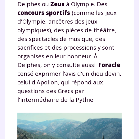
Delphes ou
Zeus
à Olympie. Des
Fermer
concours sportifs
(comme les jeux
d'Olympie, ancêtres des jeux
olympiques), des pièces de théâtre,
Envie de progresser
des spectacles de musique, des
sacrifices et des processions y sont
et de réussir votre
organisés en leur honneur. À
année scolaire ?
Delphes, on y consulte aussi l'
oracle
censé exprimer l'avis d'un dieu devin,
celui d'Apollon, qui répond aux
questions des Grecs par
l'intermédiaire de la Pythie.
Testez gratuitement
pendant 24h notre
plateforme de soutien
scolaire !