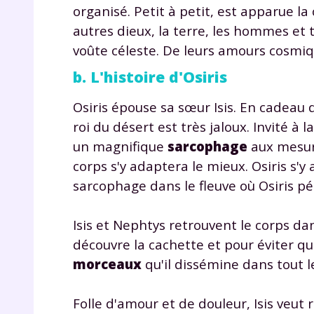
de vos
organisé. Petit à petit, est apparue l
notre
autres dieux, la terre, les hommes et 
voûte céleste. De leurs amours cosmiqu
b. L'histoire d'Osiris
Osiris épouse sa sœur Isis. En cadeau de
roi du désert est très jaloux. Invité à
un magnifique
sarcophage
aux mesure
corps s'y adaptera le mieux. Osiris s'y
sarcophage dans le fleuve où Osiris pé
Isis et Nephtys retrouvent le corps dan
découvre la cachette et pour éviter q
morceaux
qu'il dissémine dans tout le
Folle d'amour et de douleur, Isis veut 