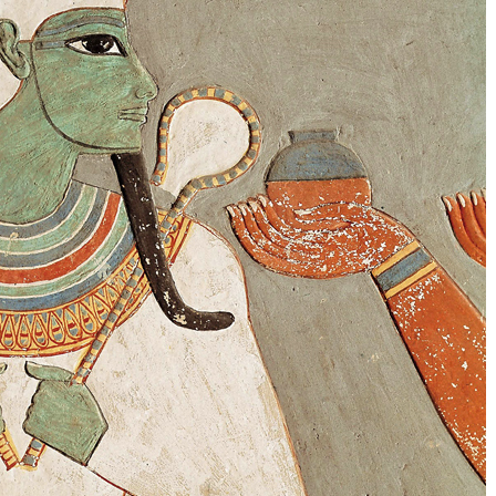
Envie de progresser et de
éussir votre année scolaire 
stez gratuitement pendant 24h
tre plateforme de soutien scolaire
iches de cours et vidéos
,
Tout le programme sco
xercices corrigés
,
du CP à la Terminale