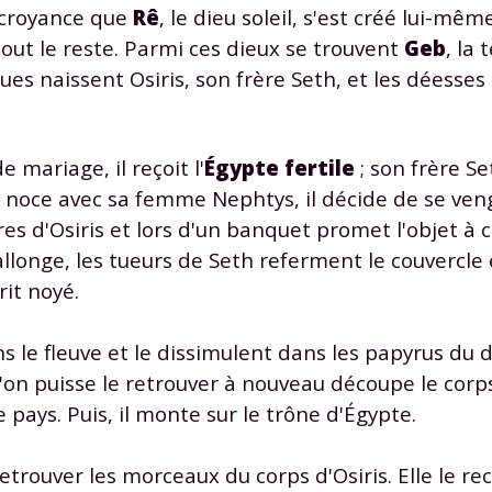
 données personnelles et pour exercer vos droits, vous pouvez consu
a croyance que
Rê
, le dieu soleil, s'est créé lui-mêm
 charte
.
tout le reste. Parmi ces dieux se trouvent
Geb
, la 
es naissent Osiris, son frère Seth, et les déesses 
 mariage, il reçoit l'
Égypte fertile
; son frère Se
 la noce avec sa femme Nephtys, il décide de se veng
s d'Osiris et lors d'un banquet promet l'objet à c
 allonge, les tueurs de Seth referment le couvercle 
rit noyé.
s le fleuve et le dissimulent dans les papyrus du d
u'on puisse le retrouver à nouveau découpe le cor
 pays. Puis, il monte sur le trône d'Égypte.
retrouver les morceaux du corps d'Osiris. Elle le re