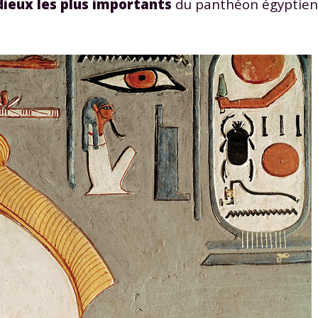
dieux les plus importants
du panthéon égyptien