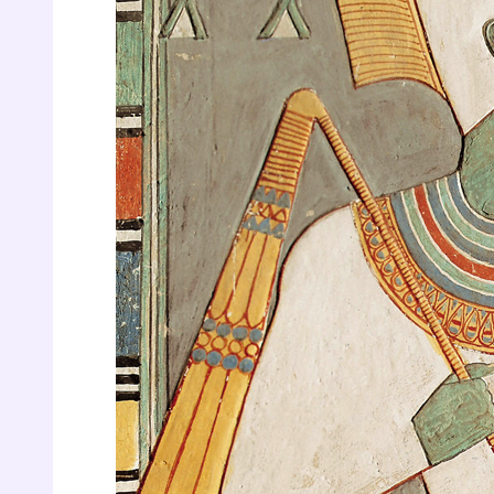
r
Te
no
F
e