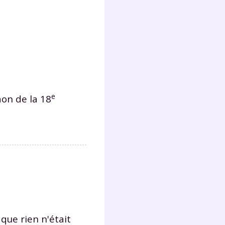
s
nde
déo
ENT
e
aon de la 18
vous
a
olaire
exercer
 la
e
e que rien n'était
stion