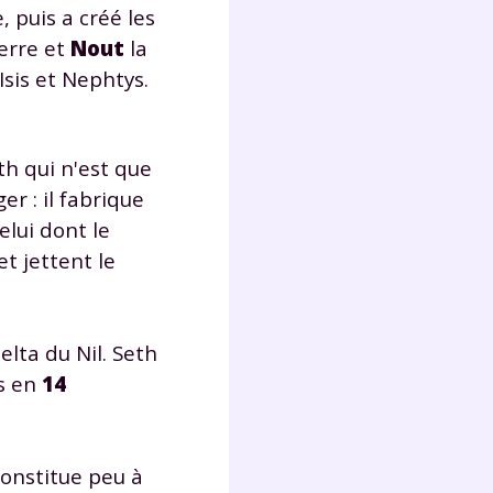
lter
e, puis a créé les
terre et
Nout
la
Isis et Nephtys.
th qui n'est que
er : il fabrique
elui dont le
et jettent le
elta du Nil. Seth
ps en
14
constitue peu à