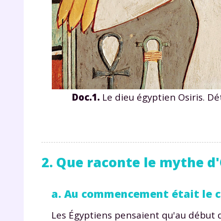
p
Doc.1.
Le dieu égyptien Osiris. D
* Votre
consent
marque 
pendant
vos dro
2. Que raconte le mythe d'
a. Au commencement était le 
Votre 
newsle
Les Égyptiens pensaient qu'au début d
désins