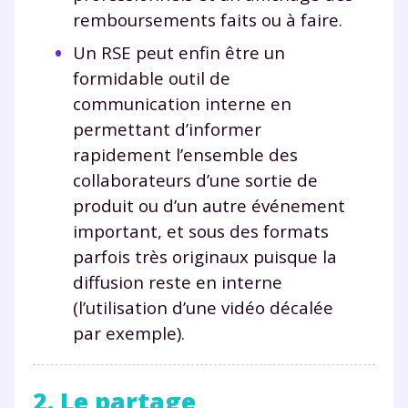
remboursements faits ou à faire.
corrigés
,
podcasts de révisions
Un
espace dédié aux parents
pour
Un RSE peut enfin être un
suivre les progrès
formidable outil de
Tout le programme scolaire du CP à
communication interne en
la Terminale
permettant d’informer
Des profs expérimentés disponibles
à la demande par tchat, audio ou
rapidement l’ensemble des
vidéo
collaborateurs d’une sortie de
produit ou d’un autre événement
important, et sous des formats
parfois très originaux puisque la
TESTER GRATUITEMENT
diffusion reste en interne
(l’utilisation d’une vidéo décalée
* Votre code d'accès sera envoyé à cette adresse e-mail. En
par exemple).
renseignant votre e-mail, vous consentez à ce que vos
données à caractère personnel soient traitées par SEJER, sous
la marque myMaxicours, afin que SEJER puisse vous donner
accès au service de soutien scolaire pendant 24h. Pour en
2. Le partage
savoir plus sur la gestion de vos données personnelles et