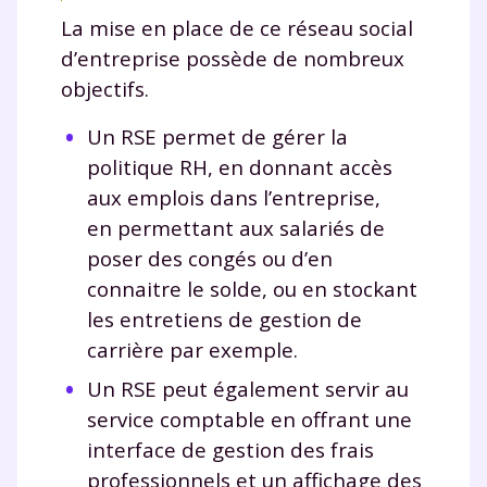
La mise en place de ce réseau social
d’entreprise possède de nombreux
Envie de progresser
objectifs.
et de réussir votre
Un RSE permet de gérer la
politique RH, en donnant accès
année scolaire ?
aux emplois dans l’entreprise,
en permettant aux salariés de
poser des congés ou d’en
connaitre le solde, ou en stockant
Testez gratuitement
les entretiens de gestion de
carrière par exemple.
pendant 24h notre
Un RSE peut également servir au
plateforme de soutien
service comptable en offrant une
scolaire !
interface de gestion des frais
professionnels et un affichage des
Fiches de cours et vidéos
,
exercices