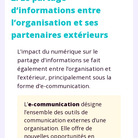
pour exercer vos droits, vous pouvez consulter
notre
d’informations entre
charte
.
l’organisation et ses
J’accepte de recevoir les actualités et des
communications de la part de
partenaires extérieurs
myMaxicours.
L’impact du numérique sur le
Votre adresse e-mail sera exclusivement utilisée pour
vous envoyer notre newsletter. Vous pourrez vous
partage d’informations se fait
désinscrire à tout moment, à travers le lien de
également entre l’organisation et
désinscription présent dans chaque newsletter. Pour
l’extérieur, principalement sous la
en savoir plus sur la gestion de vos données
personnelles et pour exercer vos droits, vous pouvez
forme d’e-communication.
consulter
notre charte
.
L’
e-communication
désigne
l’ensemble des outils de
communication externes d’une
organisation. Elle offre de
nouvelles opportunités en