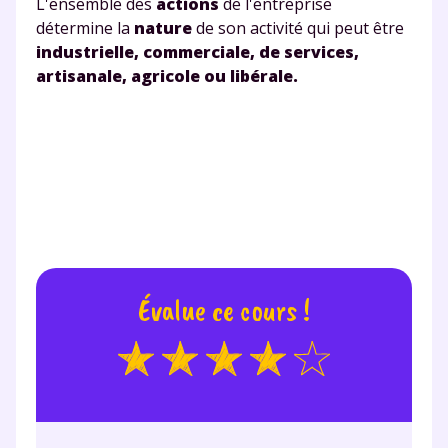
L'ensemble des
actions
de l'entreprise
suivre les progrès
détermine la
nature
de son activité qui peut être
Tout le programme scolaire du CP à
industrielle, commerciale, de services,
la Terminale
artisanale, agricole ou libérale.
Des profs expérimentés disponibles
à la demande par tchat, audio ou
vidéo
TESTER GRATUITEMENT
Évalue ce cours !
* Votre code d'accès sera envoyé à cette adresse e-mail. En
renseignant votre e-mail, vous consentez à ce que vos
données à caractère personnel soient traitées par SEJER, sous
la marque myMaxicours, afin que SEJER puisse vous donner
accès au service de soutien scolaire pendant 24h. Pour en
savoir plus sur la gestion de vos données personnelles et
pour exercer vos droits, vous pouvez consulter
notre
charte
.