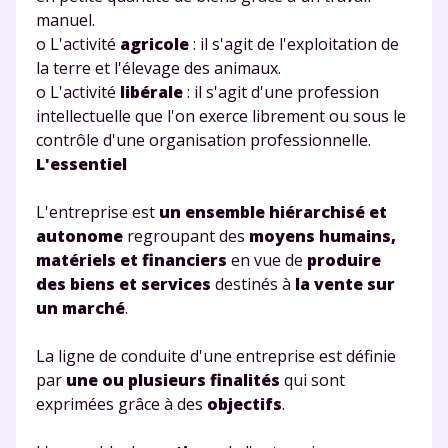
manuel.
Envie de progresser
o L'activité
agricole
: il s'agit de l'exploitation de
la terre et l'élevage des animaux.
et de réussir votre
o L'activité
libérale
: il s'agit d'une profession
intellectuelle que l'on exerce librement ou sous le
année scolaire ?
contrôle d'une organisation professionnelle.
L'essentiel
L'entreprise est
un ensemble hiérarchisé et
autonome
regroupant des
moyens humains,
Testez gratuitement
matériels et financiers
en vue de
produire
pendant 24h notre
des biens et services
destinés à
la vente sur
un marché
.
plateforme de soutien
scolaire !
La ligne de conduite d'une entreprise est définie
par
une ou plusieurs finalités
qui sont
Fiches de cours et vidéos
,
exercices
exprimées grâce à des
objectifs
.
corrigés
,
podcasts de révisions
Un
espace dédié aux parents
pour