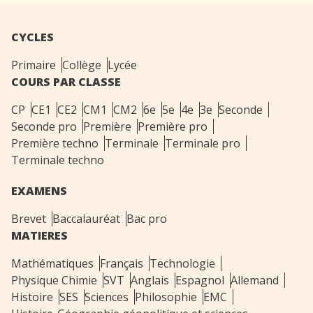
CYCLES
Primaire
Collège
Lycée
COURS PAR CLASSE
CP
CE1
CE2
CM1
CM2
6e
5e
4e
3e
Seconde
Seconde pro
Première
Première pro
Première techno
Terminale
Terminale pro
Terminale techno
EXAMENS
Brevet
Baccalauréat
Bac pro
MATIERES
Mathématiques
Français
Technologie
Physique Chimie
SVT
Anglais
Espagnol
Allemand
Histoire
SES
Sciences
Philosophie
EMC