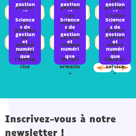
gestion
gestion
gestion
person
gestion
partena
et
et
et
nel de
de
ires de
Les
L'activi
numéri
numéri
numéri
Science
Science
Science
l'entrep
l'entrep
l'entrep
Les
rôles et
té
que
que
que
s de
s de
s de
rise
rise
rise
principa
les
d'appro
gestion
gestion
gestion
les
caracté
visionn
et
et
et
opérati
ristique
ement
numéri
numéri
numéri
ons de
s
en
que
que
que
l'entrep
de l'inf
biens et
rise
ormatio
service
n
s
Inscrivez-vous à notre
newsletter !