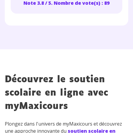
Note 3.8 / 5. Nombre de vote(s) : 89
J’accepte de recevoir les actualités et des
communications de la part de
myMaxicours.
Votre adresse e-mail sera exclusivement utilisée pour
vous envoyer notre newsletter. Vous pourrez vous
désinscrire à tout moment, à travers le lien de
désinscription présent dans chaque newsletter. Pour
en savoir plus sur la gestion de vos données
personnelles et pour exercer vos droits, vous pouvez
consulter
notre charte
.
Découvrez le soutien
scolaire en ligne avec
myMaxicours
Plongez dans l'univers de myMaxicours et découvrez
une approche innovante du
soutien scolaire en