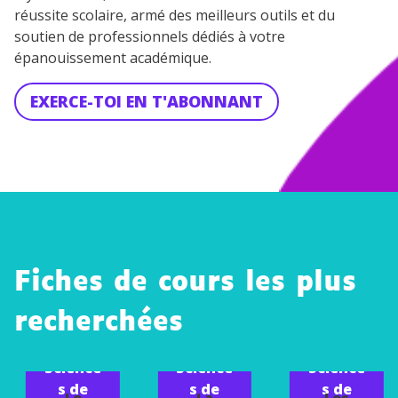
réussite scolaire, armé des meilleurs outils et du
soutien de professionnels dédiés à votre
épanouissement académique.
EXERCE-TOI EN T'ABONNANT
Fiches de cours les plus
recherchées
Science
Science
Science
s de
s de
s de
Le
La
Les