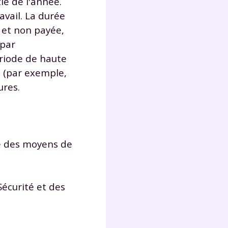
ie de l'année.
lter
vail. La durée
e et non payée,
 par
ériode de haute
é (par exemple,
ures.
le des moyens de
écurité et des