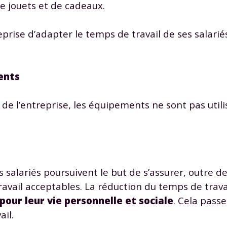
de jouets et de cadeaux.
reprise d’adapter le temps de travail de ses salari
ents
Envie de progresser et de
éussir votre année scolaire 
é de l’entreprise, les équipements ne sont pas uti
stez gratuitement pendant 24h
es salariés poursuivent le but de s’assurer, outre d
tre plateforme de soutien scolaire
travail acceptables. La réduction du temps de trava
our leur vie personnelle et sociale
. Cela pass
iches de cours et vidéos
,
Tout le programme sco
il.
xercices corrigés
,
du CP à la Terminale