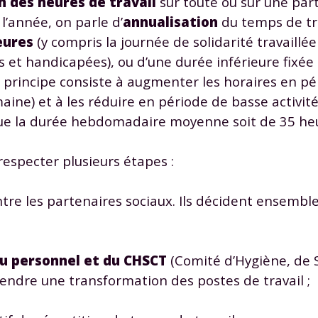
n des heures de travail
sur toute ou sur une part
 données personnelles et pour exercer vos droits, vous pouvez consu
l’année, on parle d’
annualisation
du temps de tra
 charte
.
eures
(y compris la journée de solidarité travaillé
 et handicapées), ou d’une durée inférieure fixée
e principe consiste à augmenter les horaires en p
aine) et à les réduire en période de basse activit
que la durée hebdomadaire moyenne soit de 35 he
respecter plusieurs étapes :
tre les partenaires sociaux. Ils décident ensemb
du personnel
et du CHSCT
(Comité d’Hygiène, de S
gendre une transformation des postes de travail ;