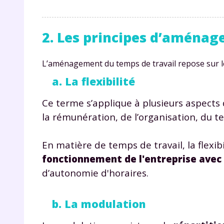
p
2. Les principes d’aménag
L’aménagement du temps de travail repose sur les 
a. La flexibilité
Ce terme s’applique à plusieurs aspects d
* Votre
consent
la rémunération, de l’organisation, du te
marque 
pendant
vos dro
En matière de temps de travail, la flexib
fonctionnement de l'entreprise avec l
d’autonomie d'horaires.
Votre 
b. La modulation
newsle
désins