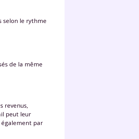
Fermer
és selon le rythme
?
lisés de la même
es revenus,
 !
il peut leur
e également par
laire