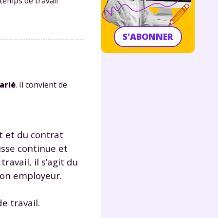
temps de travail
S'ABONNER
larié
. Il convient de
t et du contrat
aisse continue et
vail, il s’agit du
 son employeur.
 travail.