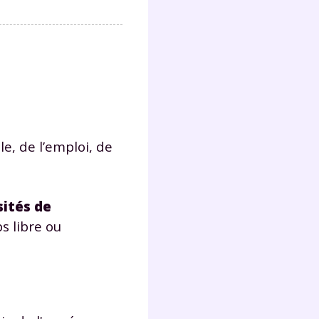
s
nde
déo
ENT
e, de l’emploi, de
vous
a
olaire
exercer
sités de
 libre ou
 la
e
stion