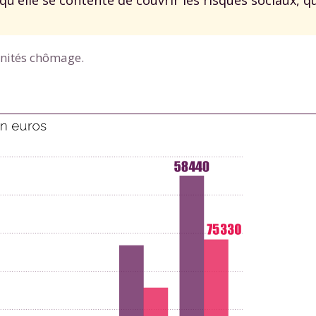
 données personnelles et pour exercer vos droits, vous pouvez consu
 charte
.
mnités chômage.