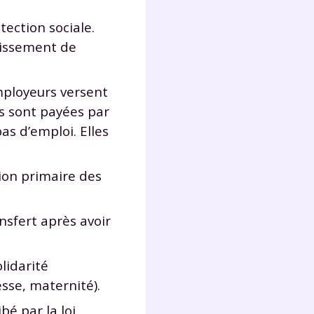
tection sociale.
oissement de
employeurs versent
es sont payées par
as d’emploi. Elles
tion primaire des
nsfert après avoir
lidarité
esse, maternité).
é par la loi,