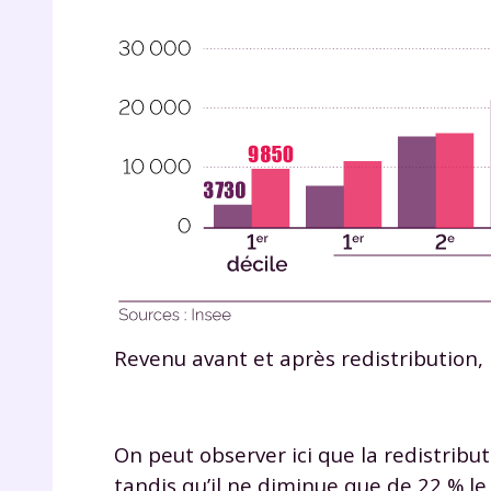
Revenu avant et après redistribution, 
On peut observer ici que la redistrib
tandis qu’il ne diminue que de 22 % l