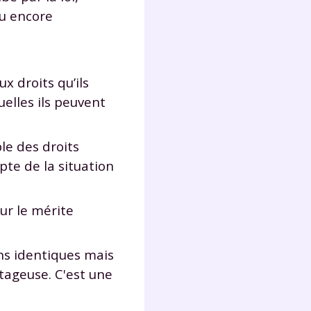
ou encore
Fermer
x droits qu’ils
elles ils peuvent
?
ble des droits
pte de la situation
ur le mérite
 !
ions identiques mais
tageuse. C'est une
laire