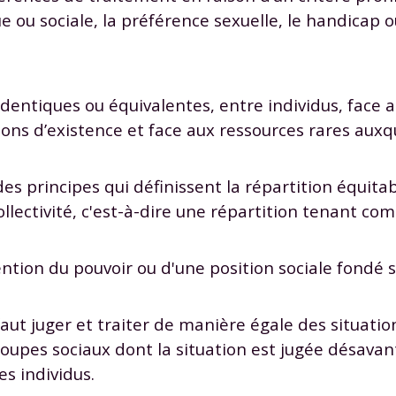
ue ou sociale, la préférence sexuelle, le handicap 
identiques ou équivalentes, entre individus, face au
ons d’existence et face aux ressources rares auxqu
Envie de progresser et de
éussir votre année scolaire 
des principes qui définissent la répartition équita
ollectivité, c'est-à-dire une répartition tenant com
ntion du pouvoir ou d'une position sociale fondé s
stez gratuitement pendant 24h
tre plateforme de soutien scolaire
il faut juger et traiter de manière égale des situat
roupes sociaux dont la situation est jugée désavan
iches de cours et vidéos
,
Tout le programme sco
es individus.
xercices corrigés
,
du CP à la Terminale