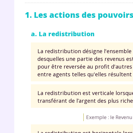
p
1. Les actions des pouvoirs
a. La redistribution
La redistribution désigne l'ensemble
desquelles une partie des revenus es
* Votre
pour être reversée au profit d'autres
consent
marque 
entre agents telles qu'elles résultent
pendant
vos dro
La redistribution est verticale lorsq
transférant de l’argent des plus riche
Exemple : le Revenu 
Votre 
newsle
désins
La redistribution est horizontale lors