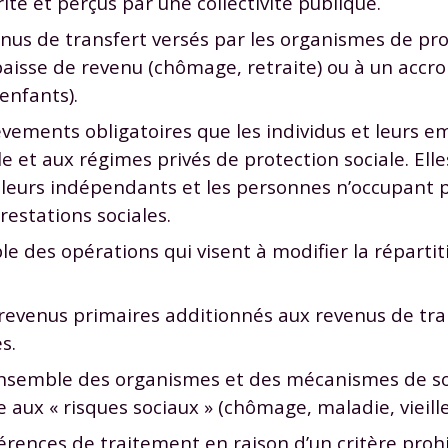
ité et perçus par une collectivité publique.
enus de transfert versés par les organismes de pro
baisse de revenu (chômage, retraite) ou à un accr
enfants).
lèvements obligatoires que les individus et leurs 
e et aux régimes privés de protection sociale. Ell
ailleurs indépendants et les personnes n’occupant p
restations sociales.
le des opérations qui visent à modifier la réparti
revenus primaires additionnés aux revenus de tra
s.
’ensemble des organismes et des mécanismes de so
 aux « risques sociaux » (chômage, maladie, vieill
rences de traitement en raison d’un critère prohib