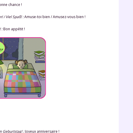
odcasts de révisions
Des profs expérimenté
nne chance !
Un
espace dédié aux
disponibles à la dema
parents
pour suivre les
par tchat, audio ou vi
! / Viel Spaß!
:
Amuse-toi bien / Amusez-vous bien !
progrès
!
:
Bon appétit !
TESTER GRATUITEM
 code d'accès sera envoyé à cette adresse e-mail. En renseignant votre e-mail, 
ez à ce que vos données à caractère personnel soient traitées par SEJER, sous l
myMaxicours, afin que SEJER puisse vous donner accès au service de soutien sc
 24h. Pour en savoir plus sur la gestion de vos données personnelles et pour 
its, vous pouvez consulter
notre charte
.
J’accepte de recevoir les actualités et des communications de
part de myMaxicours.
adresse e-mail sera exclusivement utilisée pour vous envoyer notre
tter. Vous pourrez vous désinscrire à tout moment, à travers le lien d
cription présent dans chaque newsletter. Pour en savoir plus sur la ge
m Geburtstag!
:
Joyeux anniversaire !