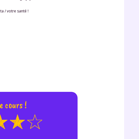
 données personnelles et pour exercer vos droits, vous pouvez consu
 charte
.
ta / votre santé !
e cours !