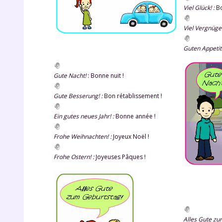
p
Viel Glück!
:
Bo
Viel Vergnügen
Guten Appetit
Gute Nacht!
: Bonne nuit !
Gute Besserung!
:
Bon rétablissement !
* Votre
consent
Ein gutes neues Jahr!
:
Bonne année !
marque 
pendant
Frohe Weihnachten!
:
Joyeux Noël !
vos dro
Frohe Ostern!
:
Joyeuses Pâques !
Votre 
newsle
désins
Alles Gute zu