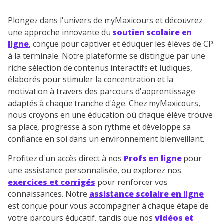
en savoir plus sur la gestion de vos données
personnelles et pour exercer vos droits, vous pouvez
Plongez dans l'univers de myMaxicours et découvrez
consulter
notre charte
.
une approche innovante du
soutien scolaire en
ligne
, conçue pour captiver et éduquer les élèves de CP
à la terminale. Notre plateforme se distingue par une
riche sélection de contenus interactifs et ludiques,
élaborés pour stimuler la concentration et la
motivation à travers des parcours d'apprentissage
adaptés à chaque tranche d'âge. Chez myMaxicours,
nous croyons en une éducation où chaque élève trouve
sa place, progresse à son rythme et développe sa
confiance en soi dans un environnement bienveillant.
Profitez d'un accès direct à nos
Profs en ligne
pour
une assistance personnalisée, ou explorez nos
exercices et corrigés
pour renforcer vos
connaissances. Notre
assistance scolaire en ligne
est conçue pour vous accompagner à chaque étape de
votre parcours éducatif, tandis que nos
vidéos et