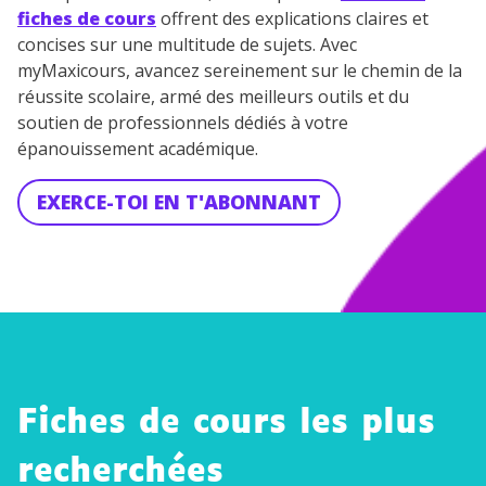
fiches de cours
offrent des explications claires et
concises sur une multitude de sujets. Avec
myMaxicours, avancez sereinement sur le chemin de la
réussite scolaire, armé des meilleurs outils et du
soutien de professionnels dédiés à votre
épanouissement académique.
EXERCE-TOI EN T'ABONNANT
Fiches de cours les plus
La
recherchées
régulari
Science