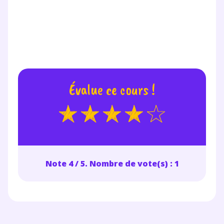
la Terminale
Des profs expérimentés disponibles
à la demande par tchat, audio ou
vidéo
Évalue ce cours !
TESTER GRATUITEMENT
* Votre code d'accès sera envoyé à cette adresse e-mail. En
renseignant votre e-mail, vous consentez à ce que vos
données à caractère personnel soient traitées par SEJER, sous
la marque myMaxicours, afin que SEJER puisse vous donner
accès au service de soutien scolaire pendant 24h. Pour en
Note 4 / 5. Nombre de vote(s) : 1
savoir plus sur la gestion de vos données personnelles et
pour exercer vos droits, vous pouvez consulter
notre
charte
.
J’accepte de recevoir les actualités et des
communications de la part de