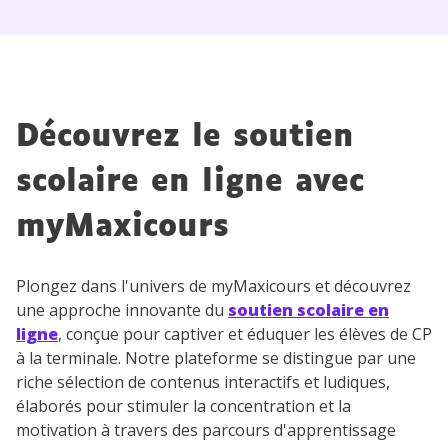
myMaxicours.
Votre adresse e-mail sera exclusivement utilisée pour
vous envoyer notre newsletter. Vous pourrez vous
désinscrire à tout moment, à travers le lien de
désinscription présent dans chaque newsletter. Pour
Découvrez le soutien
en savoir plus sur la gestion de vos données
personnelles et pour exercer vos droits, vous pouvez
scolaire en ligne avec
consulter
notre charte
.
myMaxicours
Plongez dans l'univers de myMaxicours et découvrez
une approche innovante du
soutien scolaire en
ligne
, conçue pour captiver et éduquer les élèves de CP
à la terminale. Notre plateforme se distingue par une
riche sélection de contenus interactifs et ludiques,
élaborés pour stimuler la concentration et la
motivation à travers des parcours d'apprentissage