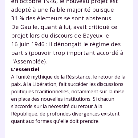
en octobre 1946, le nouveau projet est
et de réussir votre
adopté à une faible majorité puisque
année scolaire ?
31 % des électeurs se sont abstenus.
De Gaulle, quant à lui, avait critiqué ce
projet lors du discours de Bayeux le
16 juin 1946 : il dénonçait le régime des
partis (pouvoir trop important accordé à
Testez gratuitement
l'Assemblée).
pendant 24h notre
L'essentiel
plateforme de soutien
A l'unité mythique de la Résistance, le retour de la
paix, à la Libération, fait succéder les discussions
scolaire !
politiques traditionnelles, notamment sur la mise
en place des nouvelles institutions. Si chacun
Fiches de cours et vidéos
,
exercices
s'accorde sur la nécessité du retour à la
corrigés
,
podcasts de révisions
République, de profondes divergences existent
Un
espace dédié aux parents
pour
quant aux formes qu'elle doit prendre.
suivre les progrès
Tout le programme scolaire du CP à