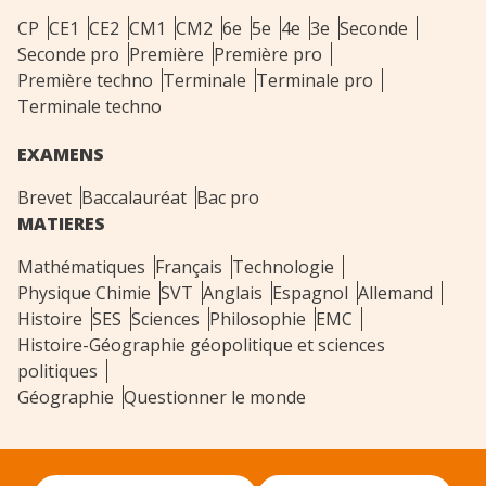
CP
CE1
CE2
CM1
CM2
6e
5e
4e
3e
Seconde
Seconde pro
Première
Première pro
Première techno
Terminale
Terminale pro
Terminale techno
EXAMENS
Brevet
Baccalauréat
Bac pro
MATIERES
Mathématiques
Français
Technologie
Physique Chimie
SVT
Anglais
Espagnol
Allemand
Histoire
SES
Sciences
Philosophie
EMC
Histoire-Géographie géopolitique et sciences
politiques
Géographie
Questionner le monde