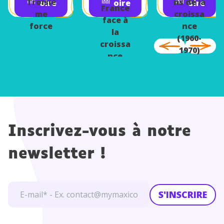
1950)
Troisiè
ns de la
oire
oire
oire
France
me
croissa
face à
force
nce
la
(1960-
croissa
1970)
nce
Inscrivez-vous à notre
newsletter !
S'INSCRIRE