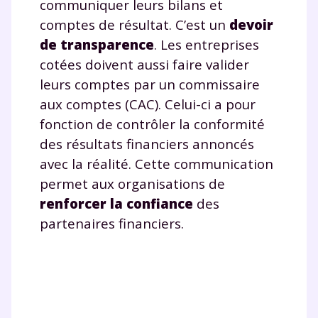
communiquer leurs bilans et
à la demande par tchat, audio ou
comptes de résultat. C’est un
devoir
vidéo
de transparence
. Les entreprises
cotées doivent aussi faire valider
leurs comptes par un commissaire
aux comptes (CAC). Celui-ci a pour
TESTER GRATUITEMENT
fonction de contrôler la conformité
des résultats financiers annoncés
* Votre code d'accès sera envoyé à cette adresse e-mail. En
renseignant votre e-mail, vous consentez à ce que vos
avec la réalité. Cette communication
données à caractère personnel soient traitées par SEJER, sous
la marque myMaxicours, afin que SEJER puisse vous donner
permet aux organisations de
accès au service de soutien scolaire pendant 24h. Pour en
renforcer la confiance
des
savoir plus sur la gestion de vos données personnelles et
pour exercer vos droits, vous pouvez consulter
notre
partenaires financiers.
charte
.
J’accepte de recevoir les actualités et des
communications de la part de
myMaxicours.