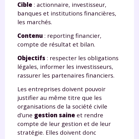
Cible
: actionnaire, investisseur,
année scolaire ?
banques et institutions financières,
les marchés.
Contenu
: reporting financier,
Testez gratuitement
compte de résultat et bilan.
pendant 24h notre
Objectifs
: respecter les obligations
plateforme de soutien
légales, informer les investisseurs,
rassurer les partenaires financiers.
scolaire !
Les entreprises doivent pouvoir
Fiches de cours et vidéos
,
exercices
justifier au même titre que les
corrigés
,
podcasts de révisions
organisations de la société civile
Un
espace dédié aux parents
pour
suivre les progrès
d’une
gestion saine
et rendre
Tout le programme scolaire du CP à
compte de leur gestion et de leur
la Terminale
stratégie. Elles doivent donc
Des profs expérimentés disponibles