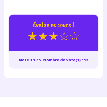
Votre adresse e-mail sera exclusivement utilisée pour
vous envoyer notre newsletter. Vous pourrez vous
désinscrire à tout moment, à travers le lien de
désinscription présent dans chaque newsletter. Pour
Évalue ce cours !
en savoir plus sur la gestion de vos données
personnelles et pour exercer vos droits, vous pouvez
consulter
notre charte
.
Note 3.1 / 5. Nombre de vote(s) : 12