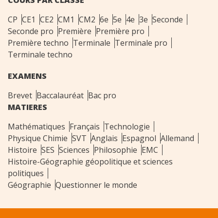
CP
CE1
CE2
CM1
CM2
6e
5e
4e
3e
Seconde
Seconde pro
Première
Première pro
Première techno
Terminale
Terminale pro
Terminale techno
EXAMENS
Brevet
Baccalauréat
Bac pro
MATIERES
Mathématiques
Français
Technologie
Physique Chimie
SVT
Anglais
Espagnol
Allemand
Histoire
SES
Sciences
Philosophie
EMC
Histoire-Géographie géopolitique et sciences
politiques
Géographie
Questionner le monde