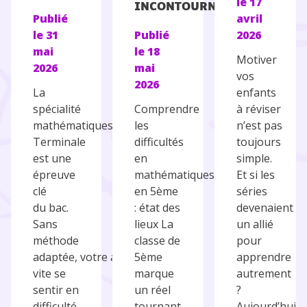
le
17
INCONTOURNABLES
Publié
avril
le
31
Publié
2026
mai
le
18
Motiver
2026
mai
vos
2026
La
enfants
spécialité
Comprendre
à réviser
mathématiques en
les
n’est pas
Terminale
difficultés
toujours
est une
en
simple.
épreuve
mathématiques
Et si les
clé
en 5ème
séries
du bac.
: état des
devenaient
Sans
lieux La
un allié
méthode
classe de
pour
adaptée, votre ado peut
5ème
apprendre
vite se
marque
autrement
sentir en
un réel
?
difficulté
tournant
Aujourd’hui,