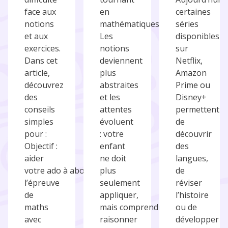
face aux
en
certaines
notions
mathématiques.
séries
et aux
Les
disponibles
exercices.
notions
sur
Dans cet
deviennent
Netflix,
article,
plus
Amazon
découvrez
abstraites
Prime ou
des
et les
Disney+
conseils
attentes
permettent
simples
évoluent
de
pour :
: votre
découvrir
Objectif :
enfant
des
aider
ne doit
langues,
votre ado à aborder
plus
de
l’épreuve
seulement
réviser
de
appliquer,
l’histoire
maths
mais comprendre,
ou de
avec
raisonner
développer