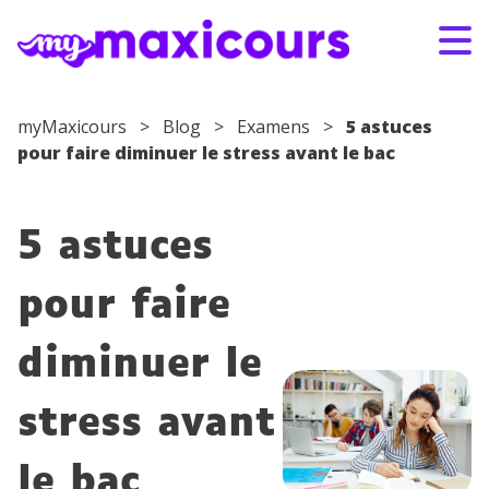
Aller au contenu
myMaxicours
>
Blog
>
Examens
>
5 astuces
pour faire diminuer le stress avant le bac
S'ABONNER
CONNEXION
01 49 08 38 00
5 astuces
Par classe
pour faire
Par matière
diminuer le
Nos offres
stress avant
Qui sommes-nous ?
le bac