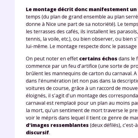
Le montage décrit donc manifestement un
temps (du plan de grand ensemble au plan serré), 
donne à Nice une part de sa notoriété). Le tem
les terrasses des cafés, ils installent les parasol
tennis, la voile, etc.), ou bien observer, ou bien 
lui-même. Le montage respecte donc le passage du
On peut noter en effet
certains échos
dans le f
commence par un feu d'artifice (une sorte de pro
brûlent les mannequins de carton du carnaval. A
dans l'énumération (et non pas dans la descriptio
voitures de course, grâce à un
raccord de mouv
éloignés, il s'agit d'un
montage des corresponda
carnaval est remplacé pour un plan au moins par 
la mort, qu'un sentiment de mort traverse le pre
voir le mépris dans lequel il tient ce genre de ma
d'images ressemblantes
(deux défilés), c'est-
discursif
.