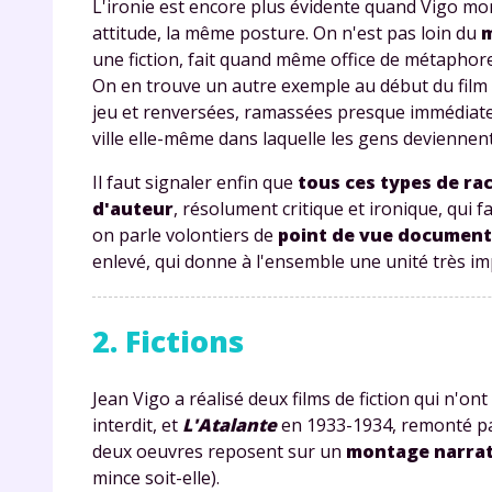
L'ironie est encore plus évidente quand Vigo m
attitude, la même posture. On n'est pas loin du
m
une fiction, fait quand même office de métaphore
On en trouve un autre exemple au début du film :
jeu et renversées, ramassées presque immédiateme
ville elle-même dans laquelle les gens deviennent
Il faut signaler enfin que
tous ces types de ra
d'auteur
, résolument critique et ironique, qui 
r
on parle volontiers de
point de vue documen
enlevé, qui donne à l'ensemble une unité très im
2. Fictions
Te
no
Jean Vigo a réalisé deux films de fiction qui n'o
interdit, et
L'Atalante
en 1933-1934, remonté par
F
deux oeuvres reposent sur un
montage narrat
e
mince soit-elle).