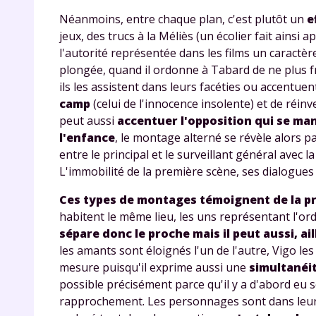
p
Néanmoins, entre chaque plan, c'est plutôt un
e
jeux, des trucs à la Méliès (un écolier fait ainsi
l'autorité représentée dans les films un caractèr
plongée, quand il ordonne à Tabard de ne plus f
ils les assistent dans leurs facéties ou accentuen
camp
(celui de l'innocence insolente) et de réinv
peut aussi
accentuer l'opposition qui se mani
l'enfance
, le
montage alterné
se révèle alors pa
* Votre
entre le principal et le surveillant général avec 
consent
L'immobilité de la première scène, ses dialogues
marque 
pendant
Ces types de montages témoignent de la p
vos dro
habitent le même lieu, les uns représentant l'ord
sépare donc le proche mais il peut aussi, ail
les amants sont éloignés l'un de l'autre, Vigo le
mesure puisqu'il exprime aussi une
simultanéi
Votre 
possible précisément parce qu'il y a d'abord eu sé
newsle
rapprochement. Les personnages sont dans leur lit,
désins