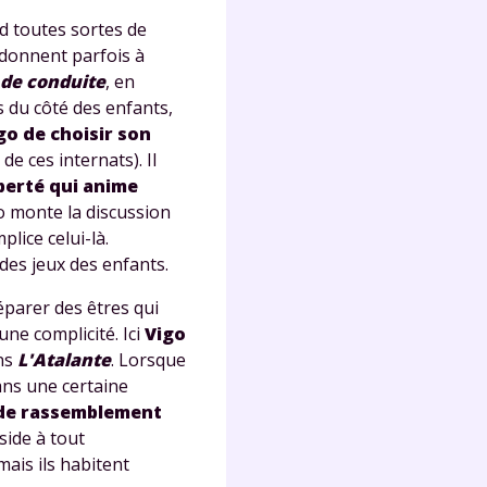
s
d toutes sortes de
nde
i donnent parfois à
déo
 de conduite
, en
s du côté des enfants,
o de choisir son
de ces internats). Il
ENT
iberté qui anime
go monte la discussion
vous
lice celui-là.
a
des jeux des enfants.
olaire
exercer
séparer des êtres qui
une complicité. Ici
Vigo
 la
ans
L'Atalante
. Lorsque
ans une certaine
de rassemblement
side à tout
e
mais ils habitent
stion