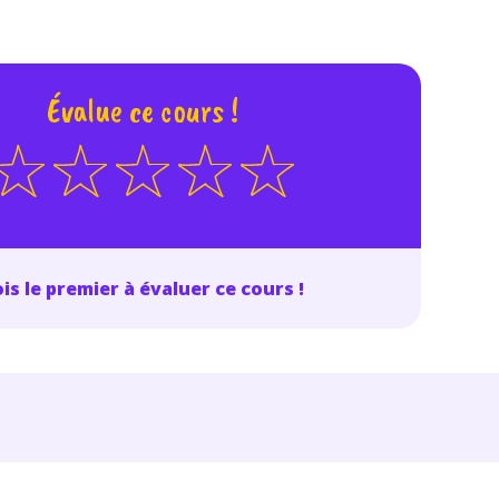
Évalue ce cours !
is le premier à évaluer ce cours !