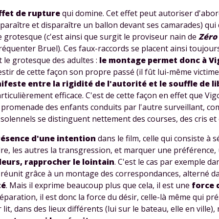
odcasts de révisions
Des profs expérimenté
ffet de rupture
qui domine. Cet effet peut autoriser d'abor
Un
espace dédié aux
disponibles à la dema
 apparaître et disparaître un ballon devant ses camarades) qu
parents
pour suivre les
par tchat, audio ou vi
e grotesque (c'est ainsi que surgit le proviseur nain de
Zéro
progrès
réquenter Bruel). Ces
faux-raccords
se placent ainsi toujour
t le grotesque des adultes :
le montage permet donc à Vig
estir de cette façon son propre passé (il fût lui-même victime 
TESTER GRATUITEM
feste entre la rigidité de l'autorité et le souffle de l
rticulièrement efficace. C'est de cette façon en effet que Vi
 code d'accès sera envoyé à cette adresse e-mail. En renseignant votre e-mail, 
la promenade des enfants conduits par l'autre surveillant, comp
ez à ce que vos données à caractère personnel soient traitées par SEJER, sous l
 solennels se distinguent nettement des courses, des cris et 
myMaxicours, afin que SEJER puisse vous donner accès au service de soutien sc
 24h. Pour en savoir plus sur la gestion de vos données personnelles et pour 
résence d'une intention
dans le film, celle qui consiste à 
its, vous pouvez consulter
notre charte
.
re, les autres la transgression, et marquer une préférence, 
J’accepte de recevoir les actualités et des communications de
leurs, rapprocher le lointain
. C'est le cas par exemple d
part de myMaxicours.
s réunit grâce à un
montage des correspondances
, alterné d
té
. Mais il exprime beaucoup plus que cela, il est une
force 
adresse e-mail sera exclusivement utilisée pour vous envoyer notre
paration, il est donc la force du désir, celle-là même qui pré
tter. Vous pourrez vous désinscrire à tout moment, à travers le lien d
 dans des lieux différents (lui sur le bateau, elle en ville), 
cription présent dans chaque newsletter. Pour en savoir plus sur la ge