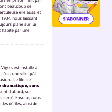
rs en prison, finit par
a donc beaucoup de
erculeuse elle aussi et
 1934, nous laissant
S'ABONNER
ujours plané sur lui
t habité par une
Vigo s'est installé à
'est une ville qu'il
asion... Le film se
re dramatique, sans
sent d'abord, sur
s serré. Ensuite, nous
des défilés, ainsi de