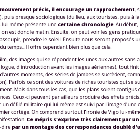
 mouvement précis, il encourage un rapprochement
, 
puis presque sociologique (du lieu, aux touristes, puis à la 
ps lui-même présente une
certaine chronologie
. Au début,
s, on est donc le matin. Ensuite, on peut voir les gens pratique
s'assoupir, prendre le soleil. Ensuite nous seront proposés un
 temps... Il offre cependant bien plus que cela.
ilm, des images qui se répondent les unes aux autres sans au
logue, d'introduction avant les images aériennes), tout finit
 d'autres moments, des séries de jambes se succèdent, comme
n). Parfois ce sont des voitures de riches touristes qui se s
ement
. Mais dans tous les cas, que les plans soient contigus 
nces
. Ceux-ci peuvent par ailleurs produire des effets précis. 
un défilé militaire qui lui-même est suivi par l'image d'une
mier cortège. On comprend surtout l'ironie de Vigo lui-même
nifestation.
Ce mépris s'exprime très clairement par un
à-dire
par un montage des correspondances doublé d'