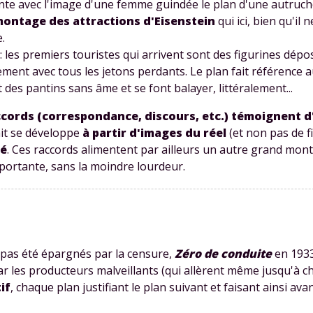
onte avec l'image d'une femme guindée le plan d'une autruc
ontage des attractions d'
Eisenstein
qui ici, bien qu'il 
.
 les premiers touristes qui arrivent sont des figurines dépo
nt avec tous les jetons perdants. Le plan fait référence au
 des pantins sans âme et se font balayer, littéralement...
Envie de progresser et de
ccords (correspondance, discours, etc.) témoignent d
fait se développe
à partir d'images du réel
(et non pas de fi
éussir votre année scolaire 
té
. Ces raccords alimentent par ailleurs un autre grand mont
portante, sans la moindre lourdeur.
stez gratuitement pendant 24h
tre plateforme de soutien scolaire
nt pas été épargnés par la censure,
Zéro de conduite
en 1933
 les producteurs malveillants (qui allèrent même jusqu'à ch
iches de cours et vidéos
,
Tout le programme sco
if
, chaque plan justifiant le plan suivant et faisant ainsi avan
xercices corrigés
,
du CP à la Terminale