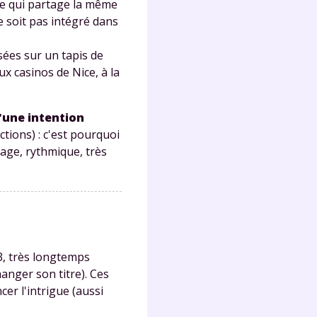
he qui partage la même
ne soit pas intégré dans
Fermer
sées sur un tapis de
x casinos de Nice, à la
'une intention
ctions) : c'est pourquoi
?
age, rythmique, très
 !
, très longtemps
anger son titre). Ces
laire
cer l'intrigue (aussi