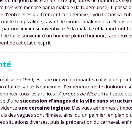
ils d'un journaliste anarchiste qui, après de nombreux séjou
ôté très vite menacé par la maladie (la tuberculose). Il pass
une d'entre elles qu'il rencontra sa femme, Lydu Lozinska, tub
out le temps alitée), avant de mourir finalement à 29 ans en
ar une immense inventivité. Si la maladie et la mort ont to
de lui le souvenir d'un homme plein d'humour, facétieux e
ent de cet état d'esprit.
nté
 réalisé en 1930, est une oeuvre étonnante à plus d'un point. 
n état de santé. Néanmoins, l'expérience reste douloureuse, c
énoncer tous les artifices :
A propos de Nice
offrait cette occ
ose d'une
succession d'images de la ville sans structu
 évidence
une certaine logique
. Des vues aériennes s'impo
uis des vagues sont filmées, ainsi qu'un palmier, en plan plu
s situations diverses, puis la préparation du carnaval, enfin 