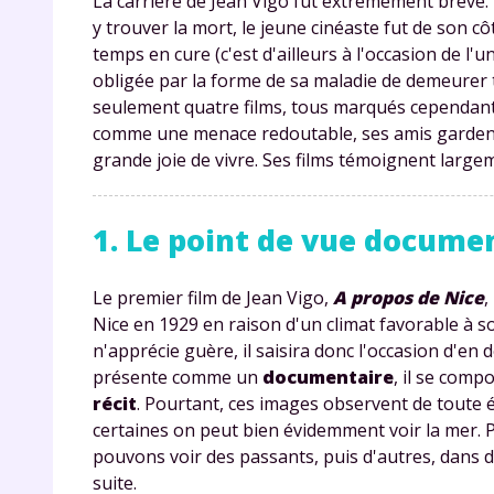
La carrière de Jean Vigo fut extrêmement brève. F
y trouver la mort, le jeune cinéaste fut de son c
temps en cure (c'est d'ailleurs à l'occasion de l'
obligée par la forme de sa maladie de demeurer t
seulement quatre films, tous marqués cependant p
comme une menace redoutable, ses amis gardent 
grande joie de vivre. Ses films témoignent largem
1. Le point de vue docume
Le premier film de Jean Vigo,
A propos de Nice
,
Nice en 1929 en raison d'un climat favorable à so
n'apprécie guère, il saisira donc l'occasion d'en d
présente comme un
documentaire
, il se comp
récit
. Pourtant, ces images observent de toute
certaines on peut bien évidemment voir la mer. P
pouvons voir des passants, puis d'autres, dans de
suite.