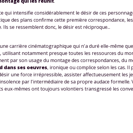
montage qui les réunit
.
 données personnelles et pour exercer vos droits, vous pouvez consu
 charte
.
 ce qui intensifie considérablement le désir de ces personnag
hétique des plans confirme cette première correspondance, l
 Ils se ressemblent donc, le désir est réciproque...
d'une carrière cinématographique qui n'a duré elle-même que 
té, utilisant notamment presque toutes les ressources du mo
mment par son usage du montage des correspondances, du m
d dans ses oeuvres
, ironique ou complice selon les cas. Il
désir une force irrépressible, assister affectueusement les j
 insolence par l'intermédiaire de sa propre audace formelle.
s eux-mêmes ont toujours volontiers transgressé les conve