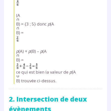
(A
B) = {3 ; 5} donc
p
(A
B) =
p
(A) +
p
(B) –
p
(A
B) =
ce qui est bien la valeur de
p
(A
B) trouvée ci-dessus.
2. Intersection de deux
évènements