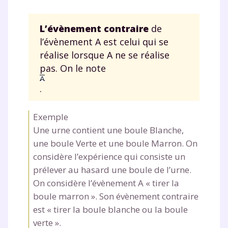
L’évènement contraire
de
l’évènement A est celui qui se
réalise lorsque A ne se réalise
Testez gratuitement
pas. On le note
pendant 24h notre
.
plateforme de soutien
scolaire !
Exemple
Une urne contient une boule Blanche,
Fiches de cours et vidéos
,
exercices
une boule Verte et une boule Marron. On
corrigés
,
podcasts de révisions
considère l’expérience qui consiste un
Un
espace dédié aux parents
pour
prélever au hasard une boule de l’urne.
suivre les progrès
On considère l’évènement A « tirer la
Tout le programme scolaire du CP à
boule marron ». Son évènement contraire
la Terminale
est « tirer la boule blanche ou la boule
Des profs expérimentés disponibles
verte ».
à la demande par tchat, audio ou