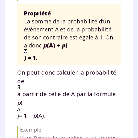
vidéo
Propriété
La somme de la probabilité d’un
évènement A et de la probabilité
de son contraire est égale à 1. On
TESTER GRATUITEMENT
a donc
p
(A) +
p
(
* Votre code d'accès sera envoyé à cette adresse e-mail. En
) = 1
.
renseignant votre e-mail, vous consentez à ce que vos
données à caractère personnel soient traitées par SEJER, sous
la marque myMaxicours, afin que SEJER puisse vous donner
On peut donc calculer la probabilité
accès au service de soutien scolaire pendant 24h. Pour en
de
savoir plus sur la gestion de vos données personnelles et
pour exercer vos droits, vous pouvez consulter
notre
charte
.
à partir de celle de A par la formule :
p
(
J’accepte de recevoir les actualités et des
communications de la part de
)= 1 –
p
(A).
myMaxicours.
Exemple
Votre adresse e-mail sera exclusivement utilisée pour
Dans l’exemple précédent, nous sommes