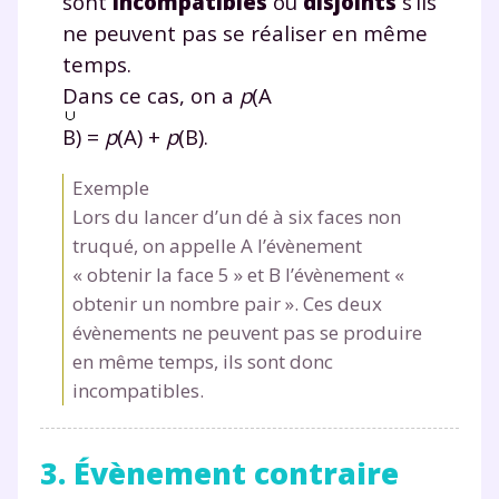
sont
incompatibles
ou
disjoints
s’ils
ne peuvent pas se réaliser en même
temps.
Dans ce cas, on a
p
(A
B) =
p
(A) +
p
(B).
Exemple
Lors du lancer d’un dé à six faces non
truqué, on appelle A l’évènement
« obtenir la face 5 » et B l’évènement «
Fermer
obtenir un nombre pair ». Ces deux
évènements ne peuvent pas se produire
en même temps, ils sont donc
Envie de progresser
incompatibles.
et de réussir votre
3. Évènement contraire
année scolaire ?