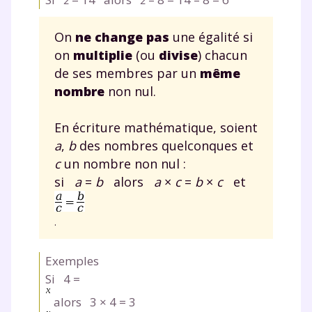
On
ne change pas
une égalité si
on
multiplie
(ou
divise
) chacun
de ses membres par un
même
nombre
non nul.
En écriture mathématique, soient
a
,
b
des nombres quelconques et
c
un nombre non nul :
si
a
=
b
alors
a
×
c
=
b
×
c
et
.
Exemples
Si 4
=
alors
3 ×
4
=
3