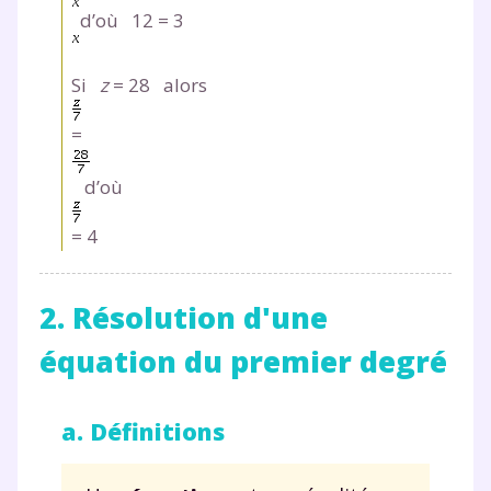
d’où 12
=
3
Si
z
=
28 alors
=
d’où
=
4
2. Résolution d'une
équation du premier degré
a. Définitions