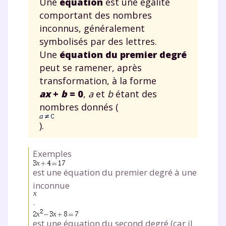
Une
équation
est une égalité
comportant des nombres
inconnus, généralement
symbolisés par des lettres.
Une
équation du
premier degré
peut se ramener, après
transformation, à la forme
ax
+
b
= 0
,
a
et
b
étant des
nombres donnés (
).
Exemples
est une équation du premier degré à une
inconnue
.
est une équation du second degré (car il