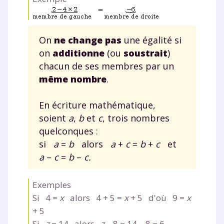
On
ne change pas
une égalité si
on
additionne
(ou
soustrait
)
chacun de ses membres par un
même nombre
.
En écriture mathématique,
soient
a
,
b
et
c
, trois nombres
quelconques :
si
a
=
b
alors
a
+
c
=
b
+
c
et
a
–
c
=
b
–
c
.
Exemples
Si 4
=
x
alors 4
+ 5
=
x
+ 5
d'où 9
=
x
+ 5
Si
z
=
14 alors
z
– 8
=
14
– 8
= 6