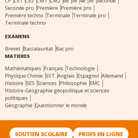
CP
CE1
CE2
CM1
CM2
6e
5e
4e
3e
Seconde
Seconde pro
Première
Première pro
Première techno
Terminale
Terminale pro
Terminale techno
EXAMENS
Brevet
Baccalauréat
Bac pro
MATIERES
Mathématiques
Français
Technologie
Physique Chimie
SVT
Anglais
Espagnol
Allemand
Histoire
SES
Sciences
Philosophie
EMC
Histoire-Géographie géopolitique et sciences
politiques
Géographie
Questionner le monde
SOUTIEN SCOLAIRE
PROFS EN LIGNE