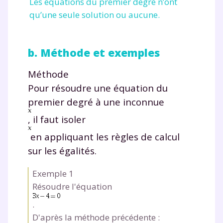
Les équations du premier degré n’ont
qu’une seule solution ou aucune.
Fermer
b. Méthode et exemples
Méthode
Pour résoudre une équation du
Envie de progresser
premier degré à une inconnue
et de réussir votre
, il faut isoler
année scolaire ?
en appliquant les règles de calcul
sur les égalités.
Exemple 1
Résoudre l'équation
Testez gratuitement
.
pendant 24h notre
D'après la méthode précédente :