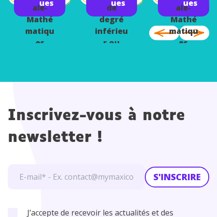
ue
ues
ues
ues
ale-
de
ale-
Mathé
degré
Mathé
matiqu
inférieu
matiqu
es
r ou
es
égal à 3
Inscrivez-vous à notre
newsletter !
S'INSCRIRE
J’accepte de recevoir les actualités et des