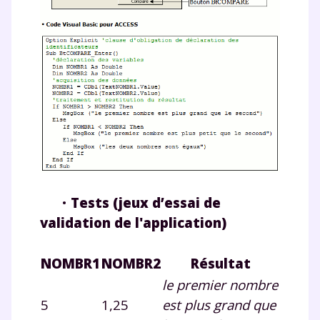
•
Tests (jeux d’essai de
validation de l'application)
Fermer
NOMBR1
NOMBR2
Résultat
le premier nombre
Envie de progresser
5
1,25
est plus grand que