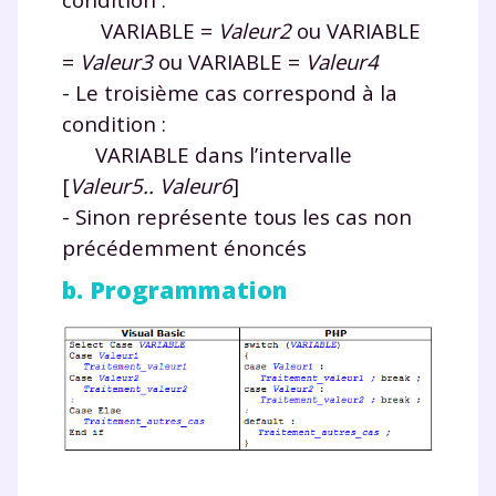
myMaxicours.
VARIABLE =
Valeur2
ou VARIABLE
=
Valeur3
ou VARIABLE =
Valeur4
Votre adresse e-mail sera exclusivement utilisée pour
vous envoyer notre newsletter. Vous pourrez vous
- Le troisième cas correspond à la
désinscrire à tout moment, à travers le lien de
condition :
désinscription présent dans chaque newsletter. Pour
VARIABLE dans l’intervalle
en savoir plus sur la gestion de vos données
personnelles et pour exercer vos droits, vous pouvez
[
Valeur5.. Valeur6
]
consulter
notre charte
.
- Sinon représente tous les cas non
précédemment énoncés
b. Programmation