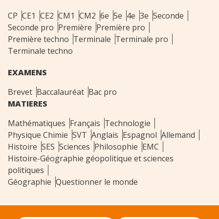
CP
CE1
CE2
CM1
CM2
6e
5e
4e
3e
Seconde
Seconde pro
Première
Première pro
Première techno
Terminale
Terminale pro
Terminale techno
EXAMENS
Brevet
Baccalauréat
Bac pro
MATIERES
Mathématiques
Français
Technologie
Physique Chimie
SVT
Anglais
Espagnol
Allemand
Histoire
SES
Sciences
Philosophie
EMC
Histoire-Géographie géopolitique et sciences
politiques
Géographie
Questionner le monde