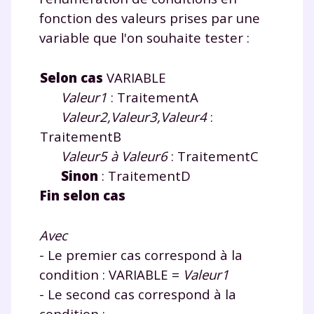
la Terminale
fonction des valeurs prises par une
Des profs expérimentés disponibles
variable que l'on souhaite tester :
à la demande par tchat, audio ou
vidéo
Selon cas
VARIABLE
Valeur1
: TraitementA
Valeur2,Valeur3,Valeur4
:
TraitementB
TESTER GRATUITEMENT
Valeur5 à Valeur6
: TraitementC
* Votre code d'accès sera envoyé à cette adresse e-mail. En
Sinon
: TraitementD
renseignant votre e-mail, vous consentez à ce que vos
Fin selon cas
données à caractère personnel soient traitées par SEJER, sous
la marque myMaxicours, afin que SEJER puisse vous donner
accès au service de soutien scolaire pendant 24h. Pour en
savoir plus sur la gestion de vos données personnelles et
Avec
pour exercer vos droits, vous pouvez consulter
notre
- Le premier cas correspond à la
charte
.
condition : VARIABLE =
Valeur1
J’accepte de recevoir les actualités et des
- Le second cas correspond à la
communications de la part de
condition :