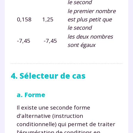
le second
et de réussir votre
le premier nombre
année scolaire ?
0,158
1,25
est plus petit que
le second
les deux nombres
-7,45
-7,45
sont égaux
Testez gratuitement
pendant 24h notre
4. Sélecteur de cas
plateforme de soutien
scolaire !
a. Forme
Fiches de cours et vidéos
,
exercices
Il existe une seconde forme
corrigés
,
podcasts de révisions
Un
espace dédié aux parents
pour
d'alternative (instruction
suivre les progrès
conditionnelle) qui permet de traiter
Tout le programme scolaire du CP à
l'énumération de conditions en