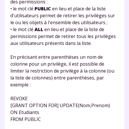
des permissions :
• le mot clé
PUBLIC
en lieu et place de la liste
d'utilisateurs permet de retirer les privilèges sur
le ou les objets à l'ensemble des utilisateurs ;
• le mot clé
ALL
en lieu et place de la liste de
permissions permet de retirer tous les privilèges
aux utilisateurs présents dans la liste.
Fermer
En précisant entre parenthèses un nom de
colonne pour un privilège, il est possible de
limiter la restriction de privilège à la colonne (ou
Envie de progresser
la liste de colonnes) entre parenthèses, par
exemple :
et de réussir votre
année scolaire ?
REVOKE
[GRANT OPTION FOR] UPDATE(Nom,Prenom)
ON Etudiants
FROM PUBLIC