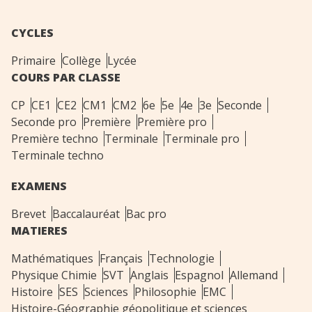
CYCLES
Primaire
Collège
Lycée
COURS PAR CLASSE
CP
CE1
CE2
CM1
CM2
6e
5e
4e
3e
Seconde
Seconde pro
Première
Première pro
Première techno
Terminale
Terminale pro
Terminale techno
EXAMENS
Brevet
Baccalauréat
Bac pro
MATIERES
Mathématiques
Français
Technologie
Physique Chimie
SVT
Anglais
Espagnol
Allemand
Histoire
SES
Sciences
Philosophie
EMC
Histoire-Géographie géopolitique et sciences