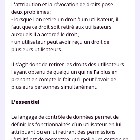
Testez gratuitement
L'attribution et la révocation de droits pose
deux problèmes :
pendant 24h notre
• lorsque l'on retire un droit à un utilisateur, il
faut que ce droit soit retiré aux utilisateurs
plateforme de soutien
auxquels il a accordé le droit ;
scolaire !
• un utilisateur peut avoir reçu un droit de
plusieurs utilisateurs.
Fiches de cours et vidéos
,
exercices
corrigés
,
podcasts de révisions
Il s'agit donc de retirer les droits des utilisateurs
Un
espace dédié aux parents
pour
l'ayant obtenu de quelqu'un qui ne l'a plus en
suivre les progrès
prenant en compte le fait qu'il peut l'avoir de
Tout le programme scolaire du CP à
plusieurs personnes simultanément.
la Terminale
Des profs expérimentés disponibles
L’essentiel
à la demande par tchat, audio ou
vidéo
Le langage de contrôle de données permet de
définir les fonctionnalités d’un utilisateur en lui
attribuant ou en lui retirant des permissions.
L’utilité est de permettre une meilleure gestion de