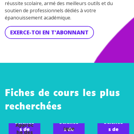
réussite scolaire, armé des meilleurs outils et du
soutien de professionnels dédiés à votre
épanouissement académique.
EXERCE-TOI EN T'ABONNANT
Fiches de cours les plus
recherchées
Justific
ation
économ
Science
Science
Science
Approc
ique
s de
s de
s de
he des