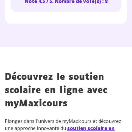
Note 4.5 / 5. Nombre de vote(s) : 8
consulter
notre charte
.
Découvrez le soutien
scolaire en ligne avec
myMaxicours
Plongez dans l'univers de myMaxicours et découvrez
une approche innovante du
soutien scolaire en