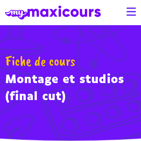
Aller au contenu
Bonnes vacances et bel été
Bonnes vacances et bel été
! Nos contenus de révision
! Nos contenus de révision
restent accessibles tout l’été pour préparer sereinement la
restent accessibles tout l’été pour préparer sereinement la
rentrée.
rentrée.
S'ABONNER
CONNEXION
Fiche de cours
01 49 08 38 00
Montage et studios
Par classe
(final cut)
Par matière
Nos offres
Qui sommes-nous ?