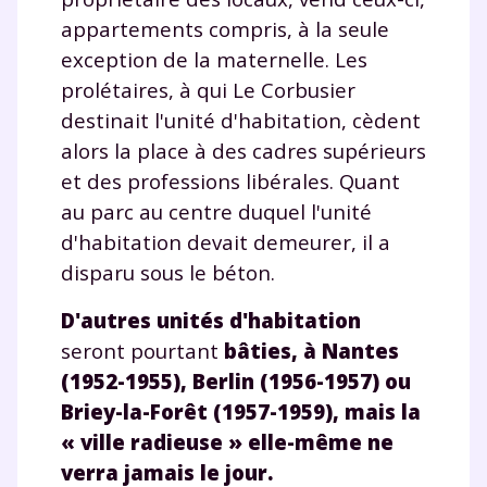
la marque myMaxicours, afin que SEJER puisse vous donner
appartements compris, à la seule
accès au service de soutien scolaire pendant 24h. Pour en
savoir plus sur la gestion de vos données personnelles et
exception de la maternelle. Les
pour exercer vos droits, vous pouvez consulter
notre
prolétaires, à qui Le Corbusier
charte
.
destinait l'unité d'habitation, cèdent
J’accepte de recevoir les actualités et des
alors la place à des cadres supérieurs
communications de la part de
et des professions libérales. Quant
myMaxicours.
au parc au centre duquel l'unité
d'habitation devait demeurer, il a
Votre adresse e-mail sera exclusivement utilisée pour
vous envoyer notre newsletter. Vous pourrez vous
disparu sous le béton.
désinscrire à tout moment, à travers le lien de
désinscription présent dans chaque newsletter. Pour
D'autres unités d'habitation
en savoir plus sur la gestion de vos données
seront pourtant
bâties, à Nantes
personnelles et pour exercer vos droits, vous pouvez
(1952-1955), Berlin (1956-1957) ou
consulter
notre charte
.
Briey-la-Forêt (1957-1959), mais la
« ville radieuse » elle-même ne
verra jamais le jour.