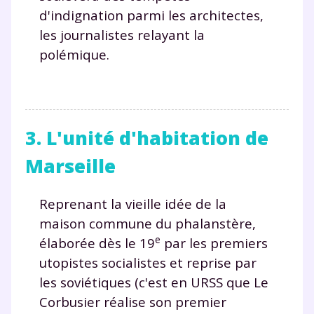
d'indignation parmi les architectes,
Fermer
les journalistes relayant la
polémique.
Envie de progresser
et de réussir votre
3. L'unité d'habitation de
année scolaire ?
Marseille
Reprenant la vieille idée de la
maison commune du phalanstère,
Testez gratuitement
e
élaborée dès le 19
par les premiers
utopistes socialistes et reprise par
pendant 24h notre
les soviétiques (c'est en URSS que Le
plateforme de soutien
Corbusier réalise son premier