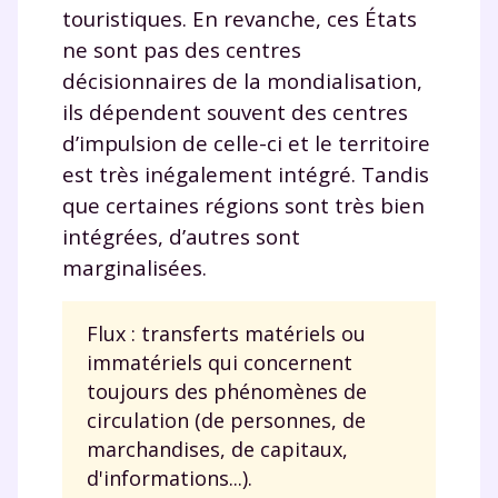
touristiques. En revanche, ces États
et de réussir votre
ne sont pas des centres
décisionnaires de la mondialisation,
année scolaire ?
ils dépendent souvent des centres
d’impulsion de celle-ci et le territoire
est très inégalement intégré. Tandis
que certaines régions sont très bien
Testez gratuitement
intégrées, d’autres sont
pendant 24h notre
marginalisées.
plateforme de soutien
Flux : transferts matériels ou
scolaire !
immatériels qui concernent
toujours des phénomènes de
Fiches de cours et vidéos
,
exercices
circulation (de personnes, de
corrigés
,
podcasts de révisions
marchandises, de capitaux,
Un
espace dédié aux parents
pour
d'informations...).
suivre les progrès