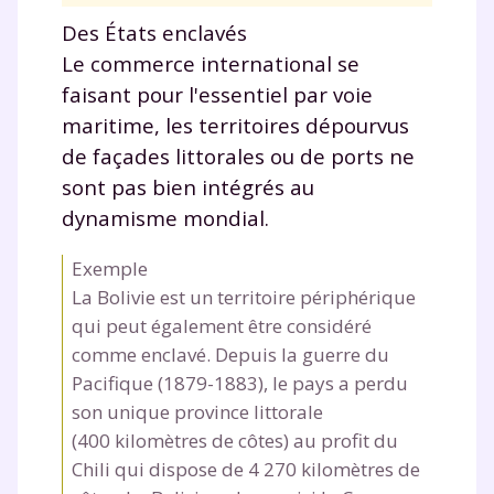
Tout le programme scolaire du CP à
Des États enclavés
la Terminale
Le commerce international se
Des profs expérimentés disponibles
à la demande par tchat, audio ou
faisant pour l'essentiel par voie
vidéo
maritime, les territoires dépourvus
de façades littorales ou de ports ne
sont pas bien intégrés au
dynamisme mondial.
TESTER GRATUITEMENT
Exemple
* Votre code d'accès sera envoyé à cette adresse e-mail. En
La Bolivie est un territoire périphérique
renseignant votre e-mail, vous consentez à ce que vos
qui peut également être considéré
données à caractère personnel soient traitées par SEJER, sous
comme enclavé. Depuis la guerre du
la marque myMaxicours, afin que SEJER puisse vous donner
accès au service de soutien scolaire pendant 24h. Pour en
Pacifique (1879-1883), le pays a perdu
savoir plus sur la gestion de vos données personnelles et
son unique province littorale
pour exercer vos droits, vous pouvez consulter
notre
charte
.
(400 kilomètres de côtes) au profit du
Chili qui dispose de 4 270 kilomètres de
J’accepte de recevoir les actualités et des