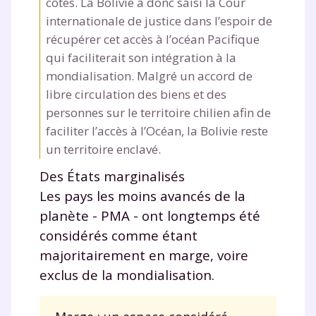
côtes. La Bolivie a donc saisi la Cour
communications de la part de
internationale de justice dans l’espoir de
myMaxicours.
récupérer cet accès à l’océan Pacifique
qui faciliterait son intégration à la
Votre adresse e-mail sera exclusivement utilisée pour
vous envoyer notre newsletter. Vous pourrez vous
mondialisation. Malgré un accord de
désinscrire à tout moment, à travers le lien de
libre circulation des biens et des
désinscription présent dans chaque newsletter. Pour
personnes sur le territoire chilien afin de
en savoir plus sur la gestion de vos données
faciliter l’accès à l’Océan, la Bolivie reste
personnelles et pour exercer vos droits, vous pouvez
consulter
notre charte
.
un territoire enclavé.
Des États marginalisés
Les pays les moins avancés de la
planète - PMA - ont longtemps été
considérés comme étant
majoritairement en marge, voire
exclus de la mondialisation.