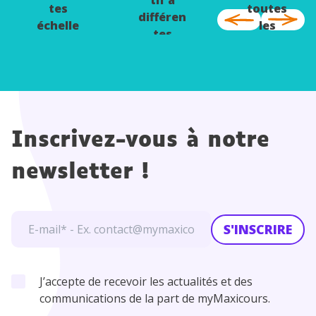
tes
toutes
différen
échelle
les
tes
s
échelle
échelle
s
s
Inscrivez-vous à notre
newsletter !
S'INSCRIRE
J’accepte de recevoir les actualités et des
communications de la part de myMaxicours.