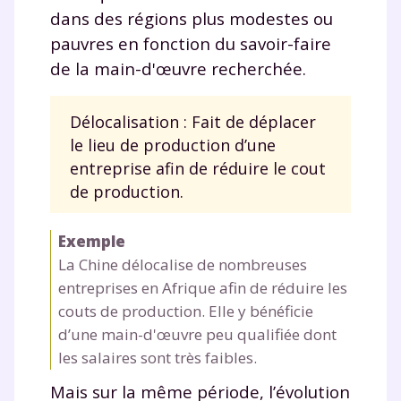
Tout le programme scolaire du CP à
dans des régions plus modestes ou
la Terminale
pauvres en fonction du savoir-faire
Des profs expérimentés disponibles
de la main-d'œuvre recherchée.
à la demande par tchat, audio ou
vidéo
Délocalisation : Fait de déplacer
le lieu de production d’une
entreprise afin de réduire le cout
de production.
TESTER GRATUITEMENT
* Votre code d'accès sera envoyé à cette adresse e-mail. En
Exemple
renseignant votre e-mail, vous consentez à ce que vos
La Chine délocalise de nombreuses
données à caractère personnel soient traitées par SEJER, sous
entreprises en Afrique afin de réduire les
la marque myMaxicours, afin que SEJER puisse vous donner
accès au service de soutien scolaire pendant 24h. Pour en
couts de production. Elle y bénéficie
savoir plus sur la gestion de vos données personnelles et
d’une main-d'œuvre peu qualifiée dont
pour exercer vos droits, vous pouvez consulter
notre
charte
.
les salaires sont très faibles.
Mais sur la même période, l’évolution
J’accepte de recevoir les actualités et des