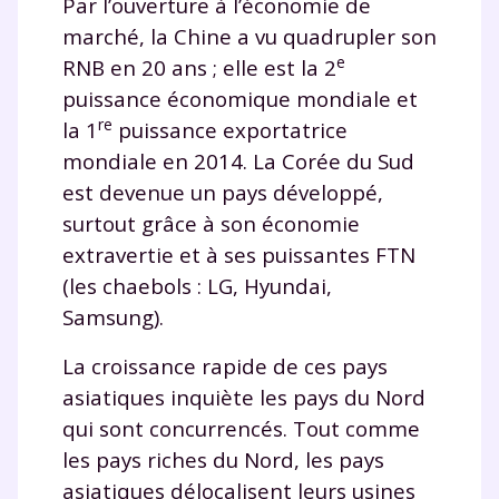
Par l’ouverture à l’économie de
marché, la Chine a vu quadrupler son
et de réussir votre
e
RNB en 20 ans ; elle est la 2
année scolaire ?
puissance économique mondiale et
re
la 1
puissance exportatrice
mondiale en 2014. La Corée du Sud
est devenue un pays développé,
surtout grâce à son économie
Testez gratuitement
extravertie et à ses puissantes FTN
pendant 24h notre
(les chaebols : LG, Hyundai,
plateforme de soutien
Samsung).
scolaire !
La croissance rapide de ces pays
asiatiques inquiète les pays du Nord
Fiches de cours et vidéos
,
exercices
qui sont concurrencés. Tout comme
corrigés
,
podcasts de révisions
Un
espace dédié aux parents
pour
les pays riches du Nord, les pays
suivre les progrès
asiatiques délocalisent leurs usines