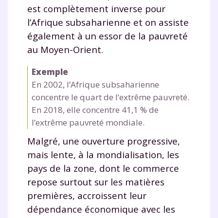
communications de la part de
est complètement inverse pour
myMaxicours.
l’Afrique subsaharienne et on assiste
également à un essor de la pauvreté
Votre adresse e-mail sera exclusivement utilisée pour
au Moyen-Orient.
vous envoyer notre newsletter. Vous pourrez vous
désinscrire à tout moment, à travers le lien de
Exemple
désinscription présent dans chaque newsletter. Pour
en savoir plus sur la gestion de vos données
En 2002, l’Afrique subsaharienne
personnelles et pour exercer vos droits, vous pouvez
concentre le quart de l’extrême pauvreté.
consulter
notre charte
.
En 2018, elle concentre 41,1 % de
l’extrême pauvreté mondiale.
Malgré, une ouverture progressive,
mais lente, à la mondialisation, les
pays de la zone, dont le commerce
repose surtout sur les matières
premières, accroissent leur
dépendance économique avec les