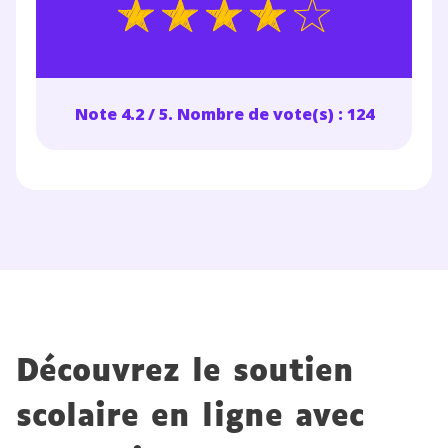
désinscription présent dans chaque newsletter. Pour
en savoir plus sur la gestion de vos données
personnelles et pour exercer vos droits, vous pouvez
consulter
notre charte
.
Note 4.2 / 5. Nombre de vote(s) : 124
Découvrez le soutien
scolaire en ligne avec