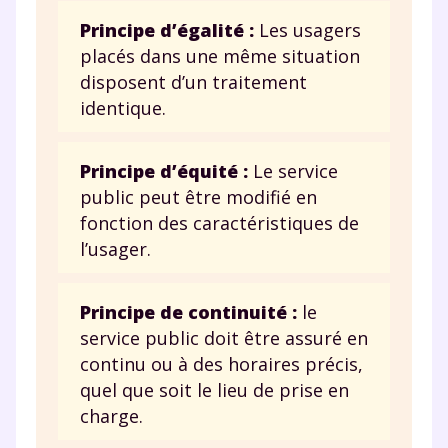
Principe d’égalité :
Les usagers
placés dans une même situation
Testez gratuitement
disposent d’un traitement
pendant 24h notre
identique.
plateforme de soutien
Principe d’équité :
Le service
scolaire !
public peut être modifié en
fonction des caractéristiques de
Fiches de cours et vidéos
,
exercices
l’usager.
corrigés
,
podcasts de révisions
Un
espace dédié aux parents
pour
suivre les progrès
Principe de continuité :
le
Tout le programme scolaire du CP à
service public doit être assuré en
la Terminale
continu ou à des horaires précis,
Des profs expérimentés disponibles
quel que soit le lieu de prise en
à la demande par tchat, audio ou
charge.
vidéo