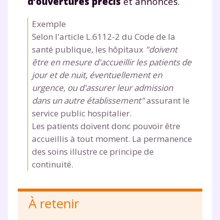
d’ouvertures précis
et annoncés.
Exemple
Selon l'article L.6112-2 du Code de la
santé publique, les hôpitaux
"doivent
être en mesure d'accueillir les patients de
jour et de nuit, éventuellement en
urgence, ou d'assurer leur admission
dans un autre établissement"
assurant le
Fermer
service public hospitalier.
Les patients doivent donc pouvoir être
accueillis à tout moment. La permanence
Envie de progresser
des soins illustre ce principe de
continuité.
et de réussir votre
année scolaire ?
À retenir