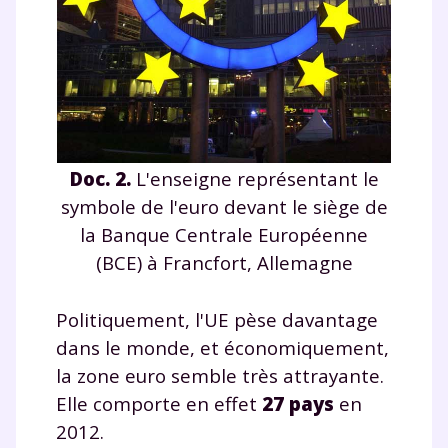
suivre les progrès
Tout le programme scolaire du CP à
la Terminale
Des profs expérimentés disponibles
à la demande par tchat, audio ou
vidéo
Doc. 2.
L'enseigne représentant le
symbole de l'euro devant le siège de
la Banque Centrale Européenne
TESTER GRATUITEMENT
(BCE) à Francfort, Allemagne
* Votre code d'accès sera envoyé à cette adresse e-mail. En
renseignant votre e-mail, vous consentez à ce que vos
Politiquement, l'UE pèse davantage
données à caractère personnel soient traitées par SEJER, sous
la marque myMaxicours, afin que SEJER puisse vous donner
dans le monde, et économiquement,
accès au service de soutien scolaire pendant 24h. Pour en
la zone euro semble très attrayante.
savoir plus sur la gestion de vos données personnelles et
pour exercer vos droits, vous pouvez consulter
notre
Elle comporte en effet
27 pays
en
charte
.
2012.