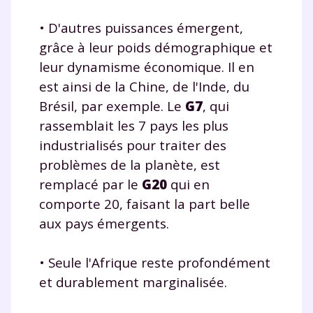
J’accepte de recevoir les actualités et des
communications de la part de
• D'autres puissances émergent,
myMaxicours.
grâce à leur poids démographique et
leur dynamisme économique. Il en
Votre adresse e-mail sera exclusivement utilisée pour
est ainsi de la Chine, de l'Inde, du
vous envoyer notre newsletter. Vous pourrez vous
désinscrire à tout moment, à travers le lien de
Brésil, par exemple. Le
G7
, qui
désinscription présent dans chaque newsletter. Pour
rassemblait les 7 pays les plus
en savoir plus sur la gestion de vos données
industrialisés pour traiter des
personnelles et pour exercer vos droits, vous pouvez
consulter
notre charte
.
problèmes de la planète, est
remplacé par le
G20
qui en
comporte 20, faisant la part belle
aux pays émergents.
• Seule l'Afrique reste profondément
et durablement marginalisée.