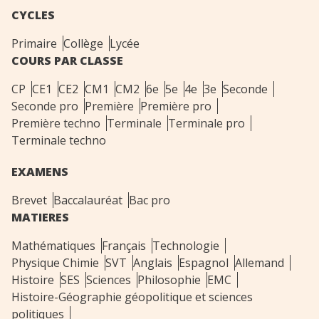
CYCLES
Primaire
Collège
Lycée
COURS PAR CLASSE
CP
CE1
CE2
CM1
CM2
6e
5e
4e
3e
Seconde
Seconde pro
Première
Première pro
Première techno
Terminale
Terminale pro
Terminale techno
EXAMENS
Brevet
Baccalauréat
Bac pro
MATIERES
Mathématiques
Français
Technologie
Physique Chimie
SVT
Anglais
Espagnol
Allemand
Histoire
SES
Sciences
Philosophie
EMC
Histoire-Géographie géopolitique et sciences
politiques