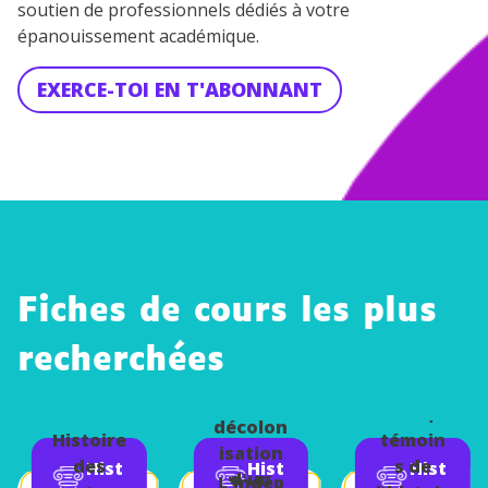
soutien de professionnels dédiés à votre
épanouissement académique.
EXERCE-TOI EN T'ABONNANT
Fiches de cours les plus
Étude
recherchées
de cas :
Les
la
arts,
décolon
Histoire
témoin
isation
des
s de
Hist
Hist
Hist
d'un
L'indép