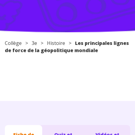
Conseils pour les parents
Collège
>
3e
>
Histoire
>
Les principales lignes
de force de la géopolitique mondiale
Fiche de
Quiz et
Vidéos et