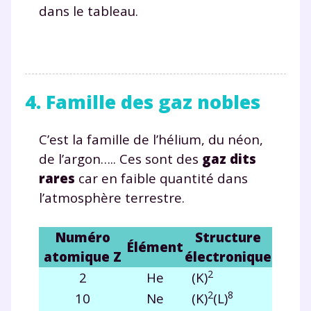
dans le tableau.
4. Famille des gaz nobles
C’est la famille de l’hélium, du néon,
de l’argon….. Ces sont des
gaz dits
rares
car en faible quantité dans
l’atmosphère terrestre.
Numéro
Structure
Élément
atomique Z
électronique
2
2
He
(K)
2
8
10
Ne
(K)
(L)