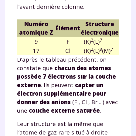
l’avant dernière colonne.
Numéro
Structure
Élément
atomique Z
électronique
2
7
9
F
(K)
(L)
2
8
7
17
Cl
(K)
(L)
(M)
D’après le tableau précédent, on
constate que
chacun des atomes
possède
7 électrons sur la couche
externe
. Ils peuvent
capter un
électron supplémentaire pour
-
-
-
donner des
anions
(F
, Cl
, Br
...) avec
une
couche externe saturée
.
Leur structure est la même que
l’atome de gaz rare situé à droite