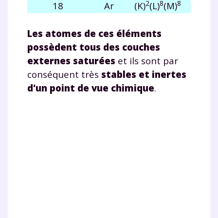
2
8
8
18
Ar
(K)
(L)
(M)
Les atomes de ces éléments
possèdent tous des
couches
externes saturées
et ils sont par
Fermer
conséquent très
stables et inertes
d'un point de vue chimique
.
Envie de progresser
et de réussir votre
année scolaire ?
Testez gratuitement