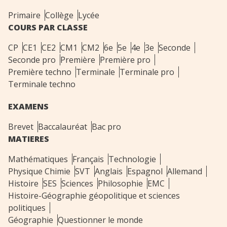
Primaire
Collège
Lycée
COURS PAR CLASSE
CP
CE1
CE2
CM1
CM2
6e
5e
4e
3e
Seconde
Seconde pro
Première
Première pro
Première techno
Terminale
Terminale pro
Terminale techno
EXAMENS
Brevet
Baccalauréat
Bac pro
MATIERES
Mathématiques
Français
Technologie
Physique Chimie
SVT
Anglais
Espagnol
Allemand
Histoire
SES
Sciences
Philosophie
EMC
Histoire-Géographie géopolitique et sciences
politiques
Géographie
Questionner le monde