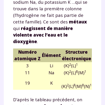
sodium Na, du potassium K …qui se
trouve dans la première colonne
(l’hydrogène ne fait pas partie de
cette famille). Ce sont des
métaux
qui
réagissent de manière
violente avec l’eau et le
dioxygène
.
Numéro
Structure
Élément
atomique Z
électronique
2
1
3
Li
(K)
(L)
2
8
1
11
Na
(K)
(L)
(M)
19
K
2
8
8
1
(K)
(L)
(M)
(N)
D’après le tableau précédent, on