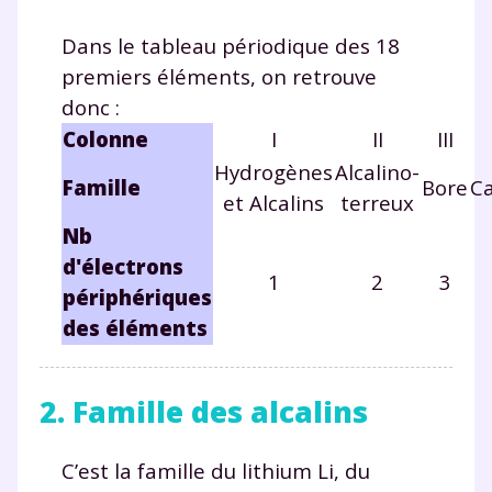
Dans le tableau périodique des 18
premiers éléments, on retrouve
donc :
Colonne
I
II
III
Hydrogènes
Alcalino-
Famille
Bore
C
et Alcalins
terreux
Nb
d'électrons
1
2
3
périphériques
des éléments
2. Famille des alcalins
C’est la famille du lithium Li, du