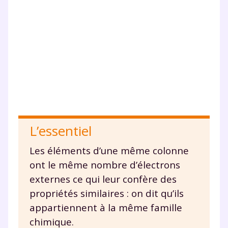
pendant 24h notre
plateforme de soutien
scolaire !
Fiches de cours et vidéos
,
exercices
corrigés
,
podcasts de révisions
Un
espace dédié aux parents
pour
suivre les progrès
Tout le programme scolaire du CP à
L’essentiel
la Terminale
Des profs expérimentés disponibles
Les éléments d’une même colonne
à la demande par tchat, audio ou
ont le même nombre d’électrons
vidéo
externes ce qui leur confère des
propriétés similaires : on dit qu’ils
appartiennent à la même famille
chimique.