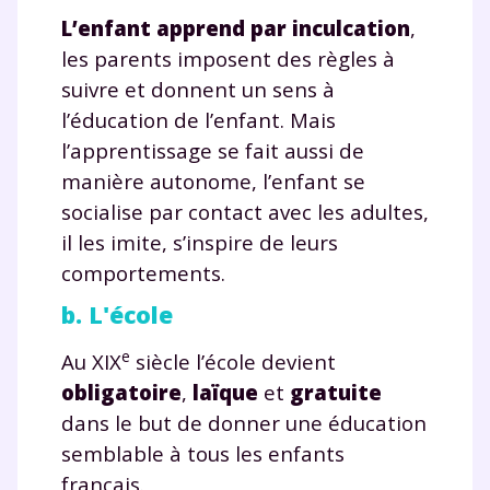
L’enfant apprend par inculcation
,
les parents imposent des règles à
Envie de progresser
suivre et donnent un sens à
l’éducation de l’enfant. Mais
et de réussir votre
l’apprentissage se fait aussi de
année scolaire ?
manière autonome, l’enfant se
socialise par contact avec les adultes,
il les imite, s’inspire de leurs
comportements.
Testez gratuitement
b. L'école
pendant 24h notre
e
Au XIX
siècle l’école devient
plateforme de soutien
obligatoire
,
laïque
et
gratuite
dans le but de donner une éducation
scolaire !
semblable à tous les enfants
Fiches de cours et vidéos
,
exercices
français.