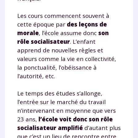
corrigés
,
podcasts de révisions
Un
espace dédié aux parents
pour
Les cours commencent souvent à
suivre les progrès
cette époque par
des leçons de
Tout le programme scolaire du CP à
morale
, l’école assume donc
son
la Terminale
rôle socialisateur
. L’enfant
Des profs expérimentés disponibles
à la demande par tchat, audio ou
apprend de nouvelles règles et
vidéo
valeurs comme la vie en collectivité,
la ponctualité, l’obéissance à
l’autorité, etc.
TESTER GRATUITEMENT
Le temps des études s’allonge,
l’entrée sur le marché du travail
* Votre code d'accès sera envoyé à cette adresse e-mail. En
n’intervenant en moyenne que vers
renseignant votre e-mail, vous consentez à ce que vos
données à caractère personnel soient traitées par SEJER, sous
23 ans,
l’école voit donc son rôle
la marque myMaxicours, afin que SEJER puisse vous donner
socialisateur amplifié
d’autant plus
accès au service de soutien scolaire pendant 24h. Pour en
savoir plus sur la gestion de vos données personnelles et
que c’est un lieu de rencontre entre