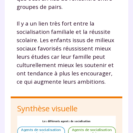
pour exercer vos droits, vous pouvez consulter
notre
groupes de pairs.
charte
.
J’accepte de recevoir les actualités et des
Il y a un lien très fort entre la
communications de la part de
socialisation familiale et la réussite
myMaxicours.
scolaire. Les enfants issus de milieux
sociaux favorisés réussissent mieux
Votre adresse e-mail sera exclusivement utilisée pour
vous envoyer notre newsletter. Vous pourrez vous
leurs études car leur famille peut
désinscrire à tout moment, à travers le lien de
culturellement mieux les soutenir et
désinscription présent dans chaque newsletter. Pour
ont tendance à plus les encourager,
en savoir plus sur la gestion de vos données
personnelles et pour exercer vos droits, vous pouvez
ce qui augmente leurs ambitions.
consulter
notre charte
.
Synthèse visuelle