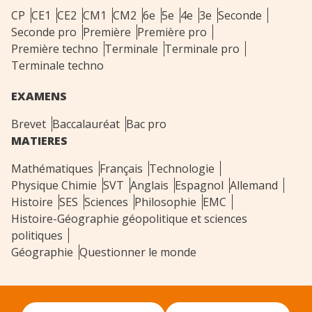
CP
CE1
CE2
CM1
CM2
6e
5e
4e
3e
Seconde
Seconde pro
Première
Première pro
Première techno
Terminale
Terminale pro
Terminale techno
EXAMENS
Brevet
Baccalauréat
Bac pro
MATIERES
Mathématiques
Français
Technologie
Physique Chimie
SVT
Anglais
Espagnol
Allemand
Histoire
SES
Sciences
Philosophie
EMC
Histoire-Géographie géopolitique et sciences
politiques
Géographie
Questionner le monde