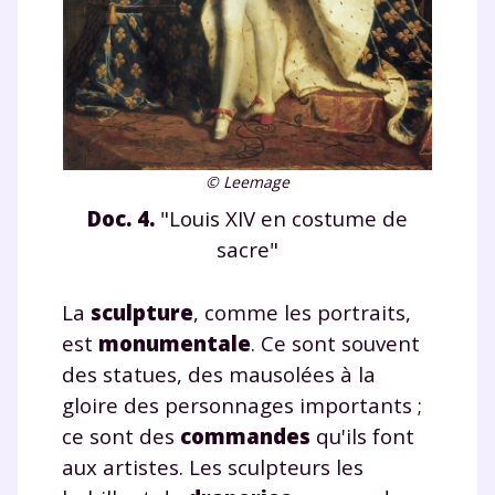
Fermer
© Leemage
Envie de progresser
Doc. 4.
"Louis XIV en costume de
sacre"
et de réussir votre
année scolaire ?
La
sculpture
, comme les portraits,
est
monumentale
. Ce sont souvent
des statues, des mausolées à la
gloire des personnages importants ;
ce sont des
commandes
qu'ils font
Testez gratuitement
aux artistes. Les sculpteurs les
pendant 24h notre