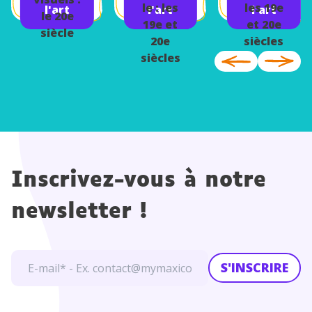
Modern
es
es
le : les
les 19e
l'art
l'art
l'art
le 20e
es
19e et
et 20e
siècle
20e
siècles
siècles
Inscrivez-vous à notre
newsletter !
S'INSCRIRE