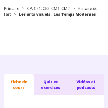
Conseils pour les parents
Primaire
>
CP
,
CE1
,
CE2
,
CM1
,
CM2
> Histoire de
l'art >
Les arts visuels : Les Temps Modernes
Fiche de
Quiz et
Vidéos et
cours
exercices
podcasts