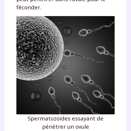
féconder.
Fermer
Envie de progresser
et de réussir votre
année scolaire ?
Spermatozoïdes essayant de
pénétrer un ovule