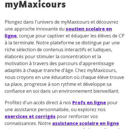
myMaxicours
désinscription présent dans chaque newsletter. Pour
en savoir plus sur la gestion de vos données
personnelles et pour exercer vos droits, vous pouvez
Plongez dans l'univers de myMaxicours et découvrez
consulter
notre charte
.
une approche innovante du
soutien scolaire en
ligne
, conçue pour captiver et éduquer les élèves de CP
à la terminale. Notre plateforme se distingue par une
riche sélection de contenus interactifs et ludiques,
élaborés pour stimuler la concentration et la
motivation à travers des parcours d'apprentissage
adaptés à chaque tranche d'âge. Chez myMaxicours,
nous croyons en une éducation où chaque élève trouve
sa place, progresse à son rythme et développe sa
confiance en soi dans un environnement bienveillant.
Profitez d'un accès direct à nos
Profs en ligne
pour
une assistance personnalisée, ou explorez nos
exercices et corrigés
pour renforcer vos
connaissances. Notre
assistance scolaire en ligne