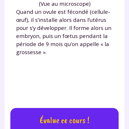
(Vue au microscope)
Quand un ovule est fécondé (cellule-
œuf), il s’installe alors dans l’utérus
Testez gratuitement
pour s’y développer. Il forme alors un
pendant 24h notre
embryon, puis un fœtus pendant la
plateforme de soutien
période de 9 mois qu’on appelle « la
grossesse ».
scolaire !
Fiches de cours et vidéos
,
exercices
corrigés
,
podcasts de révisions
Un
espace dédié aux parents
pour
suivre les progrès
Tout le programme scolaire du CP à
la Terminale
Des profs expérimentés disponibles
à la demande par tchat, audio ou
Évalue ce cours !
vidéo