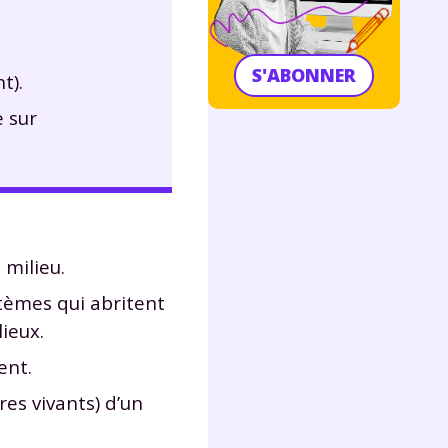
S'ABONNER
t).
 sur
 milieu.
stèmes qui abritent
ieux.
ent.
es vivants) d’un