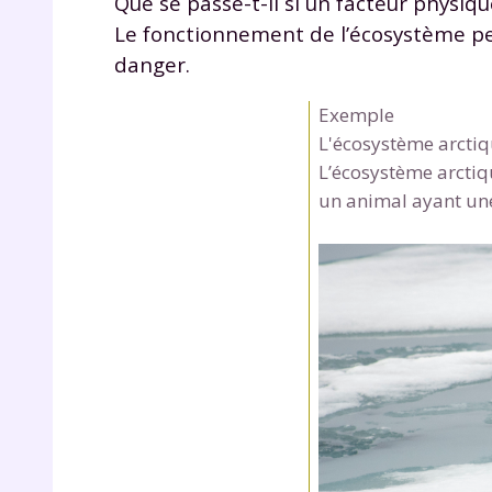
Que se passe-t-il si un facteur physiqu
de vos
Le fonctionnement de l’écosystème peu
notre
danger.
Exemple
L'écosystème arctiq
L’écosystème arctiqu
un animal ayant une