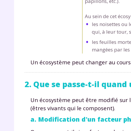
papillons, etc.).
p
Au sein de cet écosy
les noisettes ou 
qui, à leur tour,
les feuilles mort
mangées par les
* Votre
Un écosystème peut changer au cours 
consent
marque 
pendant
2. Que se passe-t-il quand
vos dro
Un écosystème peut être modifié sur le
(êtres vivants qui le composent).
Votre 
a. Modification d'un facteur p
newsle
désins