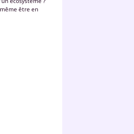
’un écosystème ?
lter
t même être en