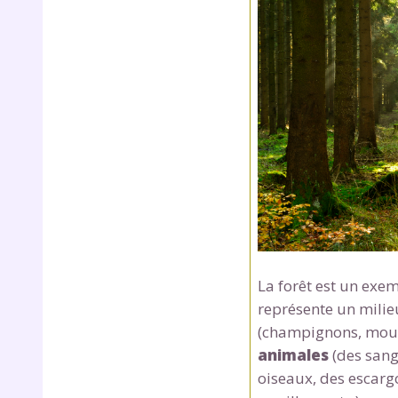
r
La forêt est un exem
Te
représente un milie
no
(champignons, mousse
animales
(des sangl
F
oiseaux, des escargo
e