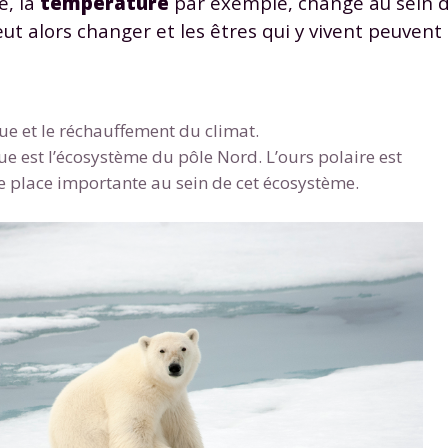
e, la
température
par exemple, change au sein d
 données personnelles et pour exercer vos droits, vous pouvez consu
t alors changer et les êtres qui y vivent peuven
 charte
.
ue et le réchauffement du climat.
e est l’écosystème du pôle Nord. L’ours polaire est
 place importante au sein de cet écosystème.