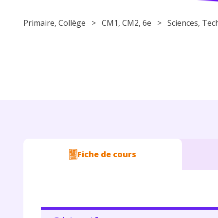
Primaire
,
Collège
>
CM1
,
CM2
,
6e
>
Sciences
,
Tec
Fiche de cours