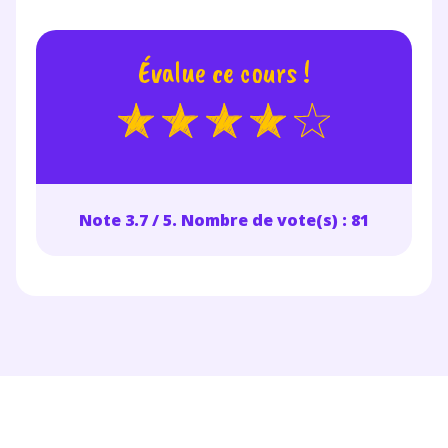
année scolaire ?
Évalue ce cours !
Testez gratuitement
pendant 24h notre
plateforme de soutien
Note 3.7 / 5. Nombre de vote(s) : 81
scolaire !
Fiches de cours et vidéos
,
exercices
corrigés
,
podcasts de révisions
Un
espace dédié aux parents
pour
suivre les progrès
Tout le programme scolaire du CP à
la Terminale
Des profs expérimentés disponibles
à la demande par tchat, audio ou