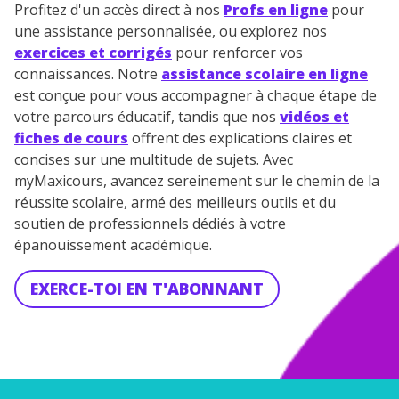
Votre adresse e-mail sera exclusivement utilisée pour
Profitez d'un accès direct à nos
Profs en ligne
pour
vous envoyer notre newsletter. Vous pourrez vous
une assistance personnalisée, ou explorez nos
désinscrire à tout moment, à travers le lien de
exercices et corrigés
pour renforcer vos
désinscription présent dans chaque newsletter. Pour
connaissances. Notre
assistance scolaire en ligne
en savoir plus sur la gestion de vos données
est conçue pour vous accompagner à chaque étape de
personnelles et pour exercer vos droits, vous pouvez
consulter
notre charte
.
votre parcours éducatif, tandis que nos
vidéos et
fiches de cours
offrent des explications claires et
concises sur une multitude de sujets. Avec
myMaxicours, avancez sereinement sur le chemin de la
réussite scolaire, armé des meilleurs outils et du
soutien de professionnels dédiés à votre
épanouissement académique.
EXERCE-TOI EN T'ABONNANT