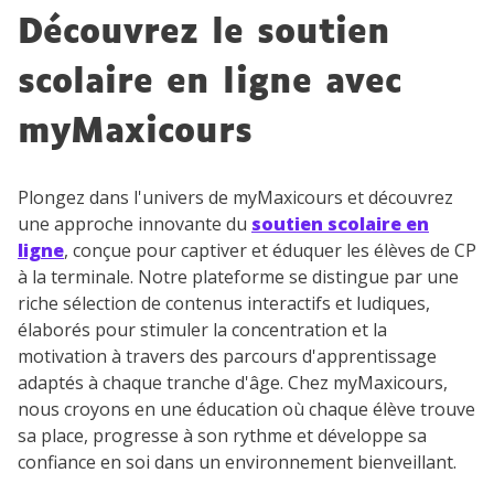
vidéo
Découvrez le soutien
scolaire en ligne avec
myMaxicours
TESTER GRATUITEMENT
Plongez dans l'univers de myMaxicours et découvrez
* Votre code d'accès sera envoyé à cette adresse e-mail. En
une approche innovante du
soutien scolaire en
renseignant votre e-mail, vous consentez à ce que vos
données à caractère personnel soient traitées par SEJER, sous
ligne
, conçue pour captiver et éduquer les élèves de CP
la marque myMaxicours, afin que SEJER puisse vous donner
à la terminale. Notre plateforme se distingue par une
accès au service de soutien scolaire pendant 24h. Pour en
riche sélection de contenus interactifs et ludiques,
savoir plus sur la gestion de vos données personnelles et
pour exercer vos droits, vous pouvez consulter
notre
élaborés pour stimuler la concentration et la
charte
.
motivation à travers des parcours d'apprentissage
adaptés à chaque tranche d'âge. Chez myMaxicours,
J’accepte de recevoir les actualités et des
nous croyons en une éducation où chaque élève trouve
communications de la part de
sa place, progresse à son rythme et développe sa
myMaxicours.
confiance en soi dans un environnement bienveillant.