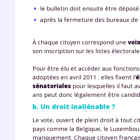
de vos
le bulletin doit ensuite être dépos
notre
après la fermeture des bureaux de 
À chaque citoyen correspond une
voi
son inscription sur les listes électora
Pour être élu et accéder aux fonction
adoptées en avril 2011 : elles fixent l’
é
sénatoriales
pour lesquelles il faut 
ans peut donc légalement être candida
b. Un droit inaliénable ?
Le vote, ouvert de plein droit à tout ci
pays comme la Belgique, le Luxembour
manquement. Chaque citoyen français 