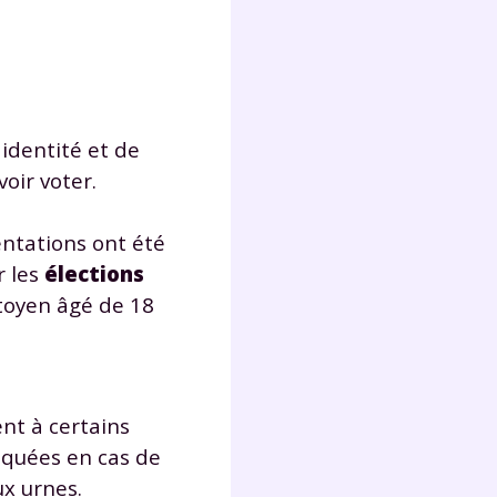
lter
 identité et de
voir voter.
entations ont été
r les
élections
itoyen âgé de 18
nt à certains
iquées en cas de
x urnes.