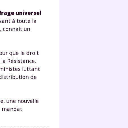
frage universel
Fermer
ssant à toute la
, connait un
our que le droit
?
la Résistance.
ministes luttant
distribution de
e, une nouvelle
 !
e mandat
laire