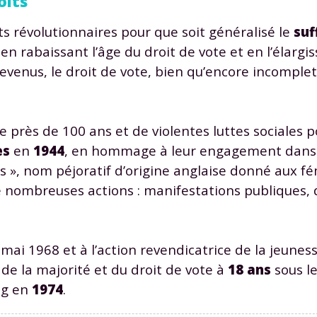
oits
 révolutionnaires pour que soit généralisé le
suf
, en rabaissant l’âge du droit de vote et en l’élargi
revenus, le droit de vote, bien qu’encore incomplet
Envie de progresser et de
e près de 100 ans et de violentes luttes sociales p
éussir votre année scolaire 
es
en
1944
, en hommage à leur engagement dans 
es », nom péjoratif d’origine anglaise donné aux fé
e nombreuses actions : manifestations publiques, 
stez gratuitement pendant 24h
ai 1968 et à l’action revendicatrice de la jeuness
tre plateforme de soutien scolaire
de la majorité et du droit de vote à
18 ans
sous l
ng en
1974
.
iches de cours et vidéos
,
Tout le programme sco
xercices corrigés
,
du CP à la Terminale