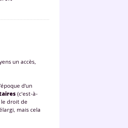
oyens un accès,
 l’époque d’un
taires
(c'est-à-
le droit de
largi, mais cela