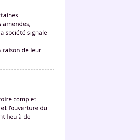
rtaines
es amendes,
la société signale
 raison de leur
croire complet
et l’ouverture du
t lieu à de