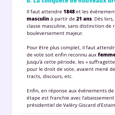
b. La conquête de nouveaux dr
Il faut attendre
1848
et les évènements
masculin
à partir de
21 ans
. Dès lors
classe masculine, sans distinction de 
bouleversement majeur.
Pour être plus complet, il faut attendr
r
de vote soit enfin reconnu aux
femm
Jusqu’à cette période, les « suffragett
pour le droit de vote, avaient mené d
tracts, discours, etc.
Te
Enfin, en réponse aux évènements de m
no
étape est franchie avec l’abaissement 
présidentiel de Valéry Giscard d’Estai
F
e