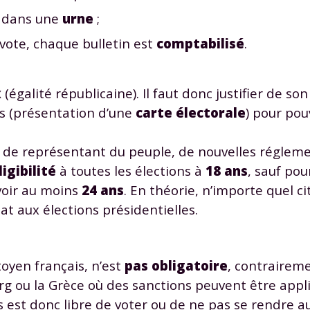
 données personnelles et pour exercer vos droits, vous pouvez consu
é dans une
urne
;
 charte
.
vote, chaque bulletin est
comptabilisé
.
x
(égalité républicaine). Il faut donc justifier de son
les (présentation d’une
carte électorale
) pour pou
s de représentant du peuple, de nouvelles réglem
ligibilité
à toutes les élections à
18 ans
, sauf pou
avoir au moins
24 ans
. En théorie, n’importe quel c
t aux élections présidentielles.
toyen français, n’est
pas obligatoire
, contraireme
g ou la Grèce où des sanctions peuvent être appl
est donc libre de voter ou de ne pas se rendre au