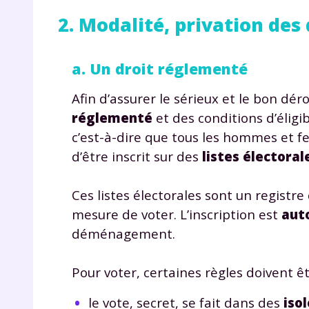
p
2. Modalité, privation des d
a. Un droit réglementé
Afin d’assurer le sérieux et le bon dér
réglementé
et des conditions d’éligib
c’est-à-dire que tous les hommes et f
* Votre
d’être inscrit sur des
listes électoral
consent
marque 
pendant
Ces listes électorales sont un registr
vos dro
mesure de voter. L’inscription est
aut
déménagement.
Pour voter, certaines règles doivent ê
Votre 
newsle
le vote, secret, se fait dans des
isol
désins