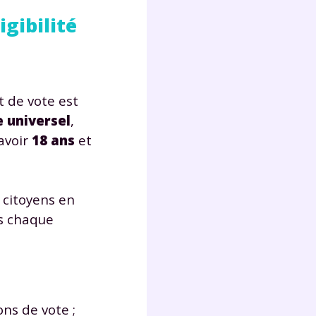
s
igibilité
nde
déo
t de vote est
ENT
e universel
,
avoir
18 ans
et
vous
a
olaire
exercer
 citoyens en
ès chaque
 la
e
ons de vote ;
stion