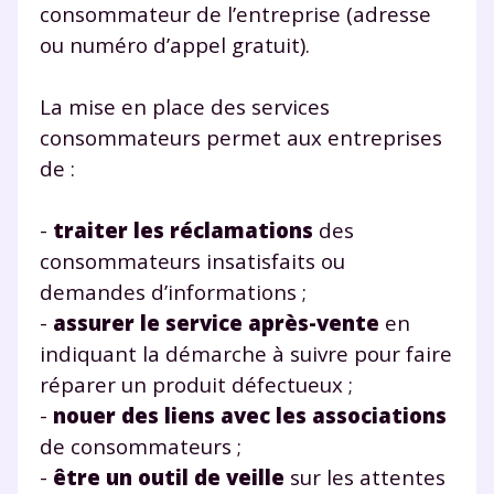
consommateur de l’entreprise (adresse
TESTER GRATUITEMENT
ou numéro d’appel gratuit).
* Votre code d'accès sera envoyé à cette adresse e-mail. En
renseignant votre e-mail, vous consentez à ce que vos
La mise en place des services
données à caractère personnel soient traitées par SEJER, sous
consommateurs permet aux entreprises
la marque myMaxicours, afin que SEJER puisse vous donner
accès au service de soutien scolaire pendant 24h. Pour en
de :
savoir plus sur la gestion de vos données personnelles et
pour exercer vos droits, vous pouvez consulter
notre
charte
.
-
traiter les réclamations
des
consommateurs insatisfaits ou
J’accepte de recevoir les actualités et des
demandes d’informations ;
communications de la part de
-
assurer le service après-vente
en
myMaxicours.
indiquant la démarche à suivre pour faire
Votre adresse e-mail sera exclusivement utilisée pour
réparer un produit défectueux ;
vous envoyer notre newsletter. Vous pourrez vous
-
nouer des liens avec les associations
désinscrire à tout moment, à travers le lien de
de consommateurs ;
désinscription présent dans chaque newsletter. Pour
en savoir plus sur la gestion de vos données
-
être un outil de veille
sur les attentes
personnelles et pour exercer vos droits, vous pouvez