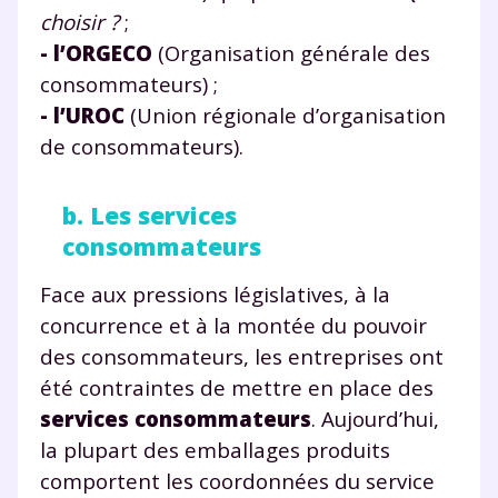
Testez gratuitement
choisir ?
;
- l’ORGECO
(Organisation générale des
pendant 24h notre
consommateurs) ;
plateforme de soutien
- l’UROC
(Union régionale d’organisation
scolaire !
de consommateurs).
Fiches de cours et vidéos
,
exercices
b. Les services
corrigés
,
podcasts de révisions
consommateurs
Un
espace dédié aux parents
pour
suivre les progrès
Face aux pressions législatives, à la
Tout le programme scolaire du CP à
la Terminale
concurrence et à la montée du pouvoir
Des profs expérimentés disponibles
des consommateurs, les entreprises ont
à la demande par tchat, audio ou
été contraintes de mettre en place des
vidéo
services consommateurs
. Aujourd’hui,
la plupart des emballages produits
comportent les coordonnées du service