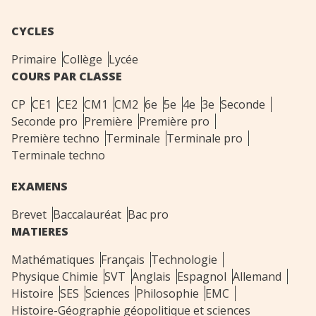
CYCLES
Primaire
Collège
Lycée
COURS PAR CLASSE
CP
CE1
CE2
CM1
CM2
6e
5e
4e
3e
Seconde
Seconde pro
Première
Première pro
Première techno
Terminale
Terminale pro
Terminale techno
EXAMENS
Brevet
Baccalauréat
Bac pro
MATIERES
Mathématiques
Français
Technologie
Physique Chimie
SVT
Anglais
Espagnol
Allemand
Histoire
SES
Sciences
Philosophie
EMC
Histoire-Géographie géopolitique et sciences