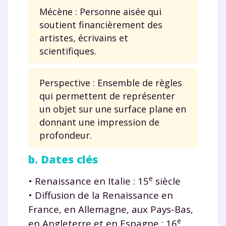
Fermer
Mécène : Personne aisée qui
soutient financièrement des
artistes, écrivains et
scientifiques.
Envie de progresser
et de réussir votre
Perspective : Ensemble de règles
qui permettent de représenter
année scolaire ?
un objet sur une surface plane en
donnant une impression de
profondeur.
b. Dates clés
Testez gratuitement
e
• Renaissance en Italie : 15
siècle
pendant 24h notre
• Diffusion de la Renaissance en
plateforme de soutien
France, en Allemagne, aux Pays-Bas,
scolaire !
e
en Angleterre et en Espagne : 16