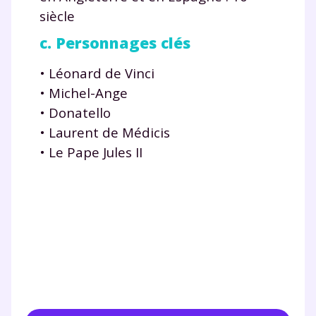
siècle
Fiches de cours et vidéos
,
exercices
c. Personnages clés
corrigés
,
podcasts de révisions
Un
espace dédié aux parents
pour
• Léonard de Vinci
suivre les progrès
• Michel-Ange
Tout le programme scolaire du CP à
la Terminale
• Donatello
Des profs expérimentés disponibles
• Laurent de Médicis
à la demande par tchat, audio ou
• Le Pape Jules II
vidéo
TESTER GRATUITEMENT
* Votre code d'accès sera envoyé à cette adresse e-mail. En
renseignant votre e-mail, vous consentez à ce que vos
données à caractère personnel soient traitées par SEJER, sous
la marque myMaxicours, afin que SEJER puisse vous donner