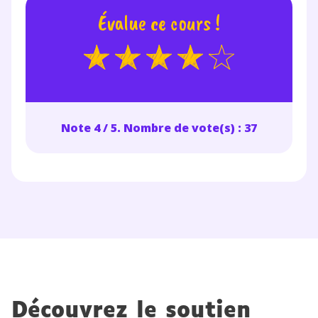
accès au service de soutien scolaire pendant 24h. Pour en
Évalue ce cours !
savoir plus sur la gestion de vos données personnelles et
pour exercer vos droits, vous pouvez consulter
notre
charte
.
J’accepte de recevoir les actualités et des
communications de la part de
myMaxicours.
Note 4 / 5. Nombre de vote(s) : 37
Votre adresse e-mail sera exclusivement utilisée pour
vous envoyer notre newsletter. Vous pourrez vous
désinscrire à tout moment, à travers le lien de
désinscription présent dans chaque newsletter. Pour
en savoir plus sur la gestion de vos données
personnelles et pour exercer vos droits, vous pouvez
consulter
notre charte
.
Découvrez le soutien