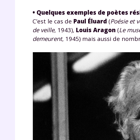
• Quelques exemples de poètes rés
C’est le cas de
Paul Éluard
(
Poésie et v
de veille
, 1943),
Louis Aragon
(
Le mus
demeurent
, 1945) mais aussi de nomb
r
Te
no
F
e