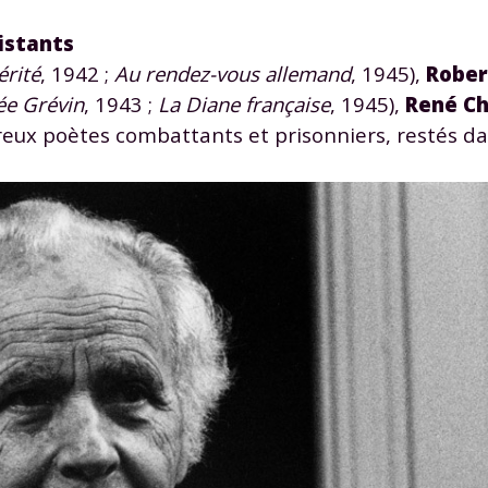
istants
érité
, 1942 ;
Au rendez-vous allemand
, 1945),
Rober
ée Grévin
, 1943 ;
La Diane française
, 1945),
René C
reux poètes combattants et prisonniers, restés da
Envie de progresser et de
éussir votre année scolaire 
stez gratuitement pendant 24h
tre plateforme de soutien scolaire
iches de cours et vidéos
,
Tout le programme sco
xercices corrigés
,
du CP à la Terminale