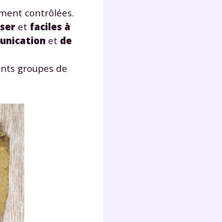
lter
ement contrôlées.
iser
et
faciles à
unication
et
de
ents groupes de