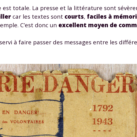
 données personnelles et pour exercer vos droits, vous pouvez consu
 est totale. La presse et la littérature sont sévèr
 charte
.
iller
car les textes sont
courts
,
faciles à mémor
xemple. C’est donc un
excellent moyen de comm
ervi à faire passer des messages entre les différ