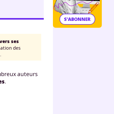
S'ABONNER
avers ses
tation des
.
mbreux auteurs
es
.