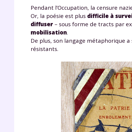
de vos
Pendant l’Occupation, la censure nazie
notre
Or, la poésie est plus
difficile à surve
diffuser
– sous forme de tracts par e
mobilisation
.
De plus, son langage métaphorique a s
résistants.