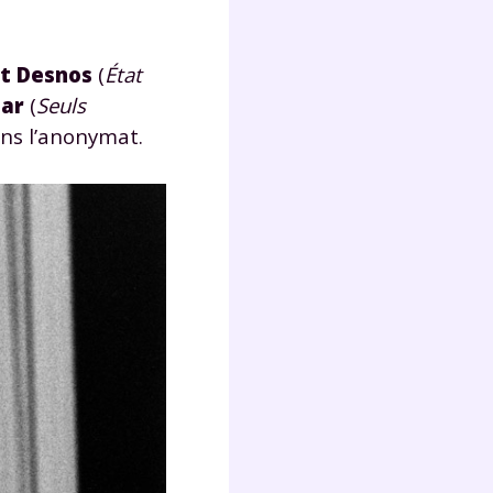
Fermer
t Desnos
(
État
har
(
Seuls
ns l’anonymat.
?
 !
laire