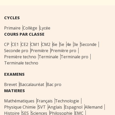
CYCLES
Primaire
Collège
Lycée
COURS PAR CLASSE
CP
CE1
CE2
CM1
CM2
6e
5e
4e
3e
Seconde
Seconde pro
Première
Première pro
Première techno
Terminale
Terminale pro
Terminale techno
EXAMENS
Brevet
Baccalauréat
Bac pro
MATIERES
Mathématiques
Français
Technologie
Physique Chimie
SVT
Anglais
Espagnol
Allemand
Histoire
SES
Sciences
Philosophie
EMC