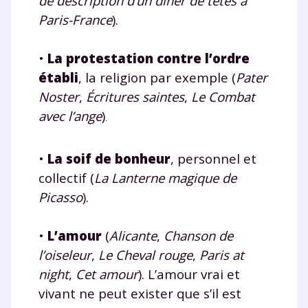
de description d’un dîner de têtes à
Paris-France
).
•
La protestation contre l’ordre
établi
, la religion par exemple (
Pater
Noster
,
Écritures saintes
,
Le Combat
Fermer
avec l’ange
)
.
•
La soif de bonheur
, personnel et
collectif (
La Lanterne magique de
Envie de progresser
Picasso
).
et de réussir votre
•
L’amour
(
Alicante
,
Chanson de
année scolaire ?
l’oiseleur
,
Le Cheval rouge
,
Paris at
night
,
Cet amour
). L’amour vrai et
vivant ne peut exister que s’il est