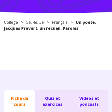
Conseils pour les parents
Collège
>
5e
,
4e
,
3e
>
Français
>
Un poète,
Jacques Prévert, un recueil, Paroles
Fiche de
Quiz et
Vidéos et
cours
exercices
podcasts