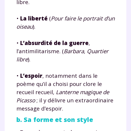
libre.
Testez gratuitement
pendant 24h notre
•
La liberté
(
Pour faire le portrait d’un
oiseau
).
plateforme de soutien
scolaire !
•
L’absurdité de la guerre
,
l’antimilitarisme. (
Barbara
,
Quartier
Fiches de cours et vidéos
,
exercices
libre
).
corrigés
,
podcasts de révisions
Un
espace dédié aux parents
pour
suivre les progrès
•
L’espoir
, notamment dans le
Tout le programme scolaire du CP à
poème qu’il a choisi pour clore le
la Terminale
recueil recueil,
Lanterne magique
de
Des profs expérimentés disponibles
Picasso
; il y délivre un extraordinaire
à la demande par tchat, audio ou
message d’espoir.
vidéo
b. Sa forme et son style