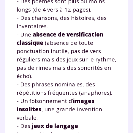
- Des poèmes sont plus ou moins
longs (de 4 vers à 12 pages).
TESTER GRATUITEMENT
- Des chansons, des histoires, des
inventaires.
* Votre code d'accès sera envoyé à cette adresse e-mail. En
renseignant votre e-mail, vous consentez à ce que vos
- Une
absence de versification
données à caractère personnel soient traitées par SEJER, sous
classique
(absence de toute
la marque myMaxicours, afin que SEJER puisse vous donner
accès au service de soutien scolaire pendant 24h. Pour en
ponctuation inutile, pas de vers
savoir plus sur la gestion de vos données personnelles et
pour exercer vos droits, vous pouvez consulter
notre
réguliers mais des jeux sur le rythme,
charte
.
pas de rimes mais des sonorités en
écho).
J’accepte de recevoir les actualités et des
- Des phrases nominales, des
communications de la part de
myMaxicours.
répétitions fréquentes (anaphores).
- Un foisonnement d’
images
Votre adresse e-mail sera exclusivement utilisée pour
insolites
, une grande invention
vous envoyer notre newsletter. Vous pourrez vous
verbale.
désinscrire à tout moment, à travers le lien de
désinscription présent dans chaque newsletter. Pour
- Des
jeux de langage
en savoir plus sur la gestion de vos données