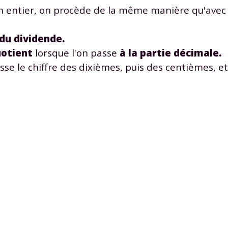
 données personnelles et pour exercer vos droits, vous pouvez consu
n entier, on procède de la même manière qu'avec 
 charte
.
 du dividende.
uotient
lorsque l'on passe
à la partie décimale.
isse le chiffre des dixièmes, puis des centièmes, et