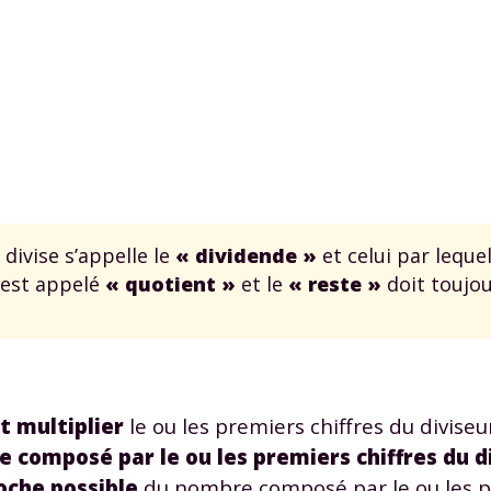
divise s’appelle le
« dividende »
et celui par lequel
 est appelé
« quotient »
et le
« reste »
doit toujou
t multiplier
le ou les premiers chiffres du divise
 composé par le ou les premiers chiffres du d
roche possible
du nombre composé par le ou les pr