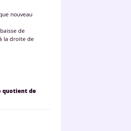
s
nde
aque nouveau
déo
abaisse de
à la droite de
ENT
vous
a
olaire
exercer
e quotient de
 la
e
stion