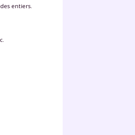
lter
des entiers.
c.