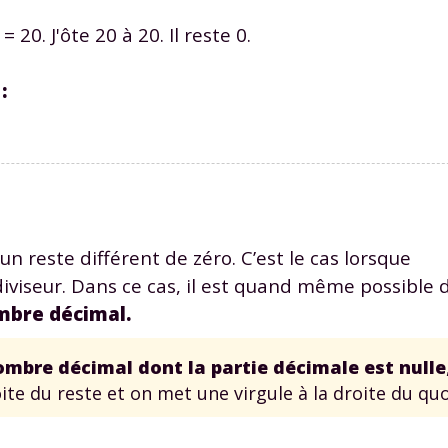
 = 20. J'ôte 20 à 20. Il reste 0.
:
Envie de progresser et de
éussir votre année scolaire 
n reste différent de zéro. C’est le cas lorsque
diviseur. Dans ce cas, il est quand même possible 
ombre décimal.
stez gratuitement pendant 24h
tre plateforme de soutien scolaire
ombre décimal dont la partie décimale est nulle
ite du reste et on met une virgule à la droite du quo
iches de cours et vidéos
,
Tout le programme sco
xercices corrigés
,
du CP à la Terminale