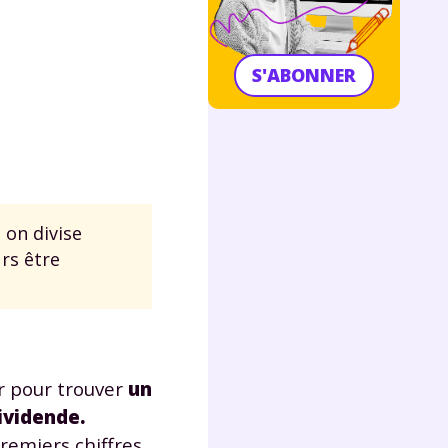
S'ABONNER
 on divise
rs être
ur pour trouver
un
ividende.
emiers chiffres