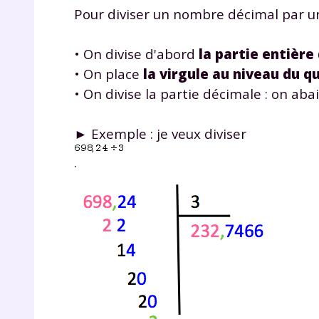
de vos
Pour diviser un nombre décimal par u
notre
• On divise d'abord
la partie entière
• On place
la virgule au niveau du q
• On divise la partie décimale : on aba
► Exemple : je veux diviser
.