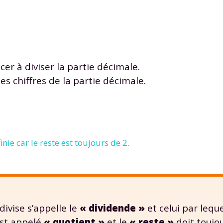
r à diviser la partie décimale.
es chiffres de la partie décimale.
inie car le reste est toujours de 2.
divise s’appelle le
« dividende »
et celui par leque
 est appelé
« quotient »
et le
« reste »
doit toujou