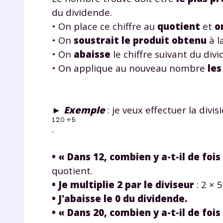
du dividende.
• On place ce chiffre au
quotient
et
o
• On
soustrait le produit obtenu
à l
• On
abaisse
le chiffre suivant du di
• On applique au nouveau nombre
le
►
Exemple
: je veux effectuer la divis
.
• « Dans 12, combien y a-t-il de fois 
quotient.
• Je multiplie 2 par le diviseur
: 2 × 5
• J'abaisse le 0 du dividende.
• « Dans 20, combien y a-t-il de fois 