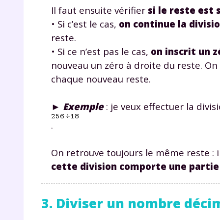
p
Il faut ensuite vérifier
si le reste est
• Si c’est le cas,
on continue la divis
reste.
• Si ce n’est pas le cas,
on inscrit un z
nouveau un zéro à droite du reste. On p
chaque nouveau reste.
* Votre
►
Exemple
: je veux effectuer la divisi
consent
marque 
.
pendant
vos dro
On retrouve toujours le même reste : i
cette division comporte une partie
Votre 
3. Diviser un nombre déci
newsle
désins