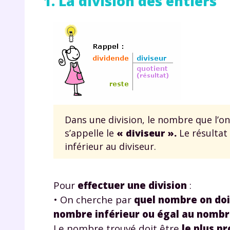
1. La division des entiers
Dans une division, le nombre que l’on 
s’appelle le
« diviseur ».
Le résultat
inférieur au diviseur.
Pour
effectuer une division
:
• On cherche par
quel nombre on doi
nombre inférieur ou égal au nombre
Le nombre trouvé doit être
le plus p