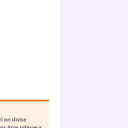
l on divise
rs être inférieur