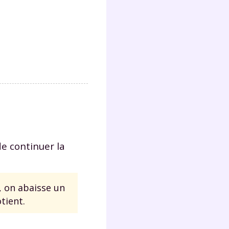
Fermer
?
de continuer la
 !
, on abaisse un
tient.
laire