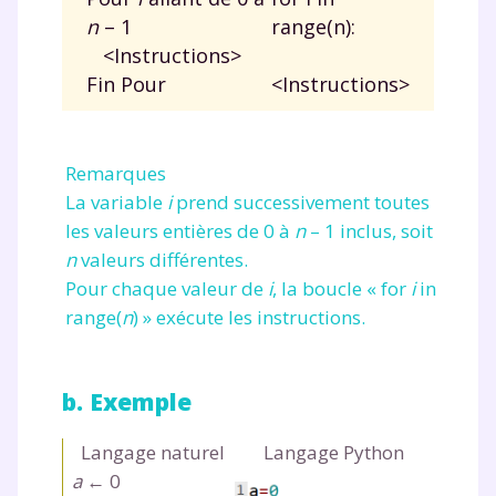
n
–
1
range(n):
<Instructions>
Fin Pour
<Instructions>
Remarques
La variable
i
prend successivement toutes
les valeurs entières de 0 à
n
–
1 inclus, soit
n
valeurs différentes.
Pour chaque valeur de
i
, la boucle «
for
i
in
range(
n
)
» exécute les instructions.
b. Exemple
Langage naturel
Langage Python
a
← 0