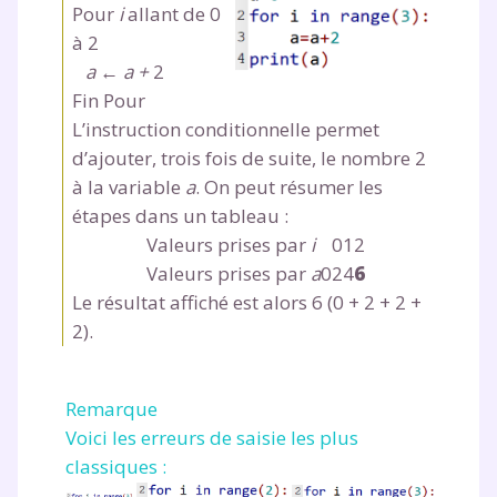
Pour
i
allant de 0
à 2
a ← a +
2
Fin Pour
L’instruction conditionnelle permet
d’ajouter, trois fois de suite, le nombre 2
à la variable
a
. On peut résumer les
étapes dans un tableau :
Valeurs prises par
i
0
1
2
Valeurs prises par
a
0
2
4
6
Le résultat affiché est alors
6 (0 + 2 + 2 +
2)
.
Remarque
Voici les erreurs de saisie les plus
classiques :