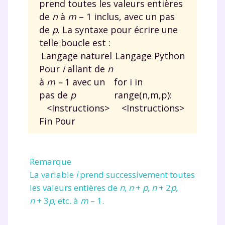
prend toutes les valeurs entières
Un
espace dédié aux parents
pour
de
n
à
m
–
1 inclus, avec un pas
suivre les progrès
de
p
. La syntaxe pour écrire une
Tout le programme scolaire du CP à
telle boucle est :
la Terminale
Langage naturel
Langage Python
Des profs expérimentés disponibles
Pour
i
allant de
n
à la demande par tchat, audio ou
à
m –
1 avec un
for i in
vidéo
pas de
p
range(n,m,p):
<Instructions>
<Instructions>
Fin Pour
TESTER GRATUITEMENT
Remarque
* Votre code d'accès sera envoyé à cette adresse e-mail. En
renseignant votre e-mail, vous consentez à ce que vos
La variable
i
prend successivement toutes
données à caractère personnel soient traitées par SEJER, sous
les valeurs entières de
n
,
n
+
p
,
n
+ 2
p
,
la marque myMaxicours, afin que SEJER puisse vous donner
accès au service de soutien scolaire pendant 24h. Pour en
n
+ 3
p
,
etc. à
m
–
1.
savoir plus sur la gestion de vos données personnelles et
pour exercer vos droits, vous pouvez consulter
notre
charte
.