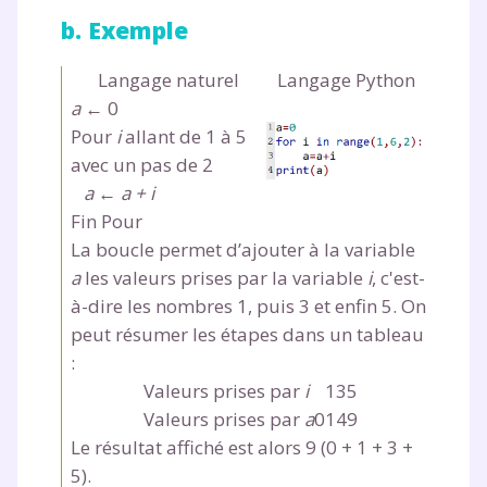
b. Exemple
J’accepte de recevoir les actualités et des
communications de la part de
Langage naturel
Langage Python
myMaxicours.
a
← 0
Pour
i
allant de 1 à 5
Votre adresse e-mail sera exclusivement utilisée pour
avec un pas de 2
vous envoyer notre newsletter. Vous pourrez vous
a ← a + i
désinscrire à tout moment, à travers le lien de
Fin Pour
désinscription présent dans chaque newsletter. Pour
en savoir plus sur la gestion de vos données
La boucle permet d’ajouter à la variable
personnelles et pour exercer vos droits, vous pouvez
a
les valeurs prises par la variable
i
, c'est-
consulter
notre charte
.
à-dire les nombres 1, puis 3 et enfin 5. On
peut résumer les étapes dans un tableau
:
Valeurs prises par
i
1
3
5
Valeurs prises par
a
0
1
4
9
Le résultat affiché est alors
9 (0 + 1 + 3 +
5).