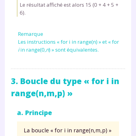
Le résultat affiché est alors
15 (0 + 4 + 5 +
6)
.
Envie de progresser
et de réussir votre
Remarque
Les instructions «
for i in range(n)
» et «
for
année scolaire ?
i
in range(0,
n
)
» sont équivalentes.
Testez gratuitement
3. Boucle du type « for i in
pendant 24h notre
range(n,m,p) »
plateforme de soutien
a. Principe
scolaire !
Fiches de cours et vidéos
,
exercices
La boucle «
for i in range(n,m,p)
»
corrigés
,
podcasts de révisions