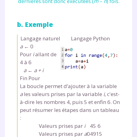
dernières sont donc exécutées (
m
–
n
) fois.
b. Exemple
Langage naturel
Langage Python
a
← 0
Pour
i
allant de
4 à 6
a ← a + i
Fin Pour
La boucle permet d’ajouter à la variable
a
les valeurs prises par la variable
i
, c'est-
à-dire les nombres 4, puis 5 et enfin 6. On
peut résumer les étapes dans un tableau
:
Fermer
Valeurs prises par
i
4
5
6
Valeurs prises par
a
0
4
9
15