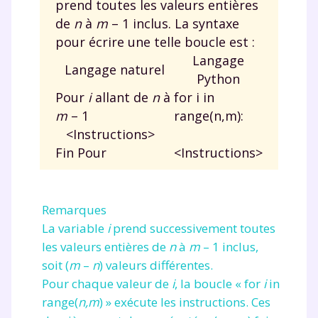
prend toutes les valeurs entières
de
n
à
m
–
1 inclus. La syntaxe
pour écrire une telle boucle est :
Langage
Langage naturel
Python
Pour
i
allant de
n
à
for i in
m
– 1
range(n,m):
<Instructions>
Fin Pour
<Instructions>
Remarques
La variable
i
prend successivement toutes
les valeurs entières de
n
à
m
–
1 inclus,
soit (
m
–
n
) valeurs différentes.
Pour chaque valeur de
i
, la boucle «
for
i
in
range(
n,m
)
» exécute les instructions. Ces