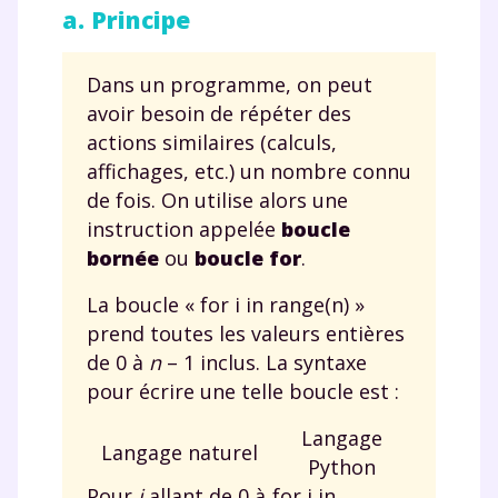
a. Principe
Dans un programme, on peut
avoir besoin de répéter des
actions similaires (calculs,
affichages, etc.) un nombre connu
de fois. On utilise alors une
instruction appelée
boucle
bornée
ou
boucle for
.
La boucle «
for i in range(n)
»
prend toutes les valeurs entières
de 0 à
n
–
1 inclus. La syntaxe
pour écrire une telle boucle est :
Langage
Langage naturel
Python
Pour
i
allant de 0 à
for i in