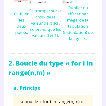
Oublier ou
Se tromper sur le
Oublier
effacer par
choix de la
les
mégarde la
valeur de
n
(ici
i
deux
tabulation
ne prend que les
points.
(indentation) de
valeurs 0 et 1).
la ligne 3.
2. Boucle du type « for i in
range(n,m) »
a. Principe
La boucle «
for i in range(n,m)
»