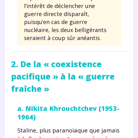
communications de la part de
l’intérêt de déclencher une
myMaxicours.
guerre directe disparaît,
puisqu’en cas de guerre
Votre adresse e-mail sera exclusivement utilisée pour
nucléaire, les deux belligérants
vous envoyer notre newsletter. Vous pourrez vous
seraient à coup sûr anéantis.
désinscrire à tout moment, à travers le lien de
désinscription présent dans chaque newsletter. Pour
en savoir plus sur la gestion de vos données
personnelles et pour exercer vos droits, vous pouvez
2. De la « coexistence
consulter
notre charte
.
pacifique » à la « guerre
fraîche »
a. Nikita Khrouchtchev (1953-
1964)
Staline, plus paranoïaque que jamais