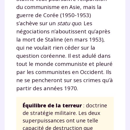
Tout le programme scolaire du CP à
du communisme en Asie, mais la
la Terminale
guerre de Corée (1950-1953)
Des profs expérimentés disponibles
s’achève sur un
statu quo
. Les
à la demande par tchat, audio ou
négociations n’aboutissent qu’après
vidéo
la mort de Staline (en mars 1953),
qui ne voulait rien céder sur la
question coréenne. Il est adulé dans
tout le monde communiste et pleuré
TESTER GRATUITEMENT
par les communistes en Occident. Ils
* Votre code d'accès sera envoyé à cette adresse e-mail. En
ne se pencheront sur ses crimes qu’à
renseignant votre e-mail, vous consentez à ce que vos
partir des années 1970.
données à caractère personnel soient traitées par SEJER, sous
la marque myMaxicours, afin que SEJER puisse vous donner
accès au service de soutien scolaire pendant 24h. Pour en
savoir plus sur la gestion de vos données personnelles et
Équilibre de la terreur
: doctrine
pour exercer vos droits, vous pouvez consulter
notre
de stratégie militaire. Les deux
charte
.
superpuissances ont une telle
J’accepte de recevoir les actualités et des
capacité de destruction que