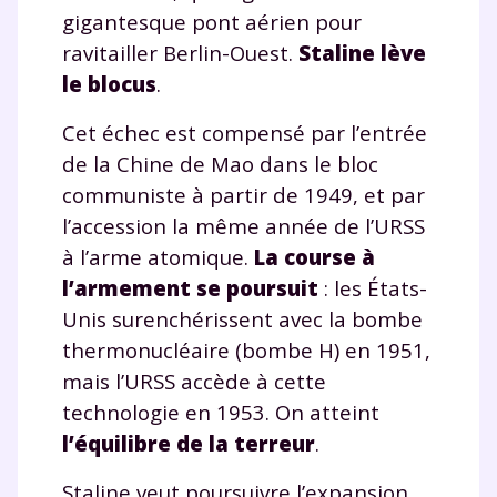
gigantesque pont aérien pour
et de réussir votre
ravitailler Berlin-Ouest.
Staline lève
le blocus
.
année scolaire ?
Cet échec est compensé par l’entrée
de la Chine de Mao dans le bloc
communiste à partir de 1949, et par
l’accession la même année de l’URSS
Testez gratuitement
à l’arme atomique.
La course à
pendant 24h notre
l’armement se poursuit
: les États-
plateforme de soutien
Unis surenchérissent avec la bombe
scolaire !
thermonucléaire (bombe H) en 1951,
mais l’URSS accède à cette
Fiches de cours et vidéos
,
exercices
technologie en 1953. On atteint
corrigés
,
podcasts de révisions
l’équilibre de la terreur
.
Un
espace dédié aux parents
pour
suivre les progrès
Staline veut poursuivre l’expansion