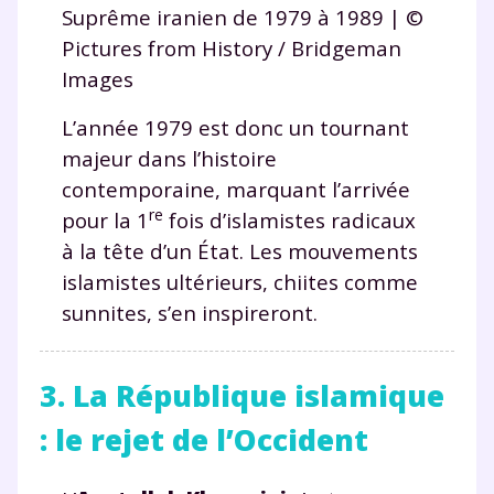
Suprême iranien de 1979 à 1989 | ©
savoir plus sur la gestion de vos données personnelles et
pour exercer vos droits, vous pouvez consulter
notre
Pictures from History / Bridgeman
charte
.
Images
J’accepte de recevoir les actualités et des
L’année 1979 est donc un tournant
communications de la part de
majeur dans l’histoire
myMaxicours.
contemporaine, marquant l’arrivée
Votre adresse e-mail sera exclusivement utilisée pour
re
pour la 1
fois d’islamistes radicaux
vous envoyer notre newsletter. Vous pourrez vous
à la tête d’un État. Les mouvements
désinscrire à tout moment, à travers le lien de
islamistes ultérieurs, chiites comme
désinscription présent dans chaque newsletter. Pour
en savoir plus sur la gestion de vos données
sunnites, s’en inspireront.
personnelles et pour exercer vos droits, vous pouvez
consulter
notre charte
.
3. La République islamique
: le rejet de l’Occident