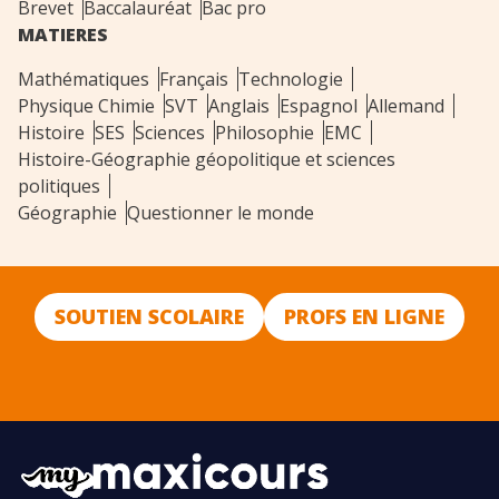
Brevet
Baccalauréat
Bac pro
MATIERES
Mathématiques
Français
Technologie
Physique Chimie
SVT
Anglais
Espagnol
Allemand
Histoire
SES
Sciences
Philosophie
EMC
Histoire-Géographie géopolitique et sciences
politiques
Géographie
Questionner le monde
SOUTIEN SCOLAIRE
PROFS EN LIGNE