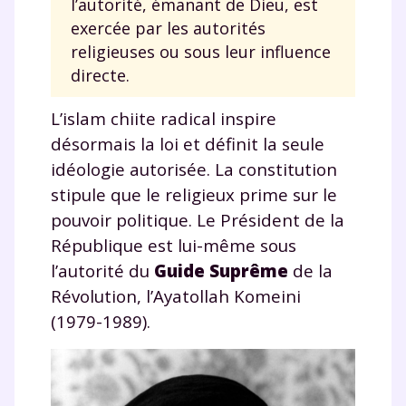
l’autorité, émanant de Dieu, est
Fermer
exercée par les autorités
religieuses ou sous leur influence
directe.
Envie de progresser
L’islam chiite radical inspire
et de réussir votre
désormais la loi et définit la seule
idéologie autorisée. La constitution
année scolaire ?
stipule que le religieux prime sur le
pouvoir politique. Le Président de la
République est lui-même sous
l’autorité du
Guide Suprême
de la
Testez gratuitement
Révolution, l’Ayatollah Komeini
pendant 24h notre
(1979-1989).
plateforme de soutien
scolaire !