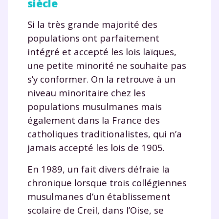
siècle
corrigés
,
podcasts de révisions
Un
espace dédié aux parents
pour
Si la très grande majorité des
suivre les progrès
populations ont parfaitement
Tout le programme scolaire du CP à
intégré et accepté les lois laïques,
la Terminale
une petite minorité ne souhaite pas
Des profs expérimentés disponibles
à la demande par tchat, audio ou
s’y conformer. On la retrouve à un
vidéo
niveau minoritaire chez les
populations musulmanes mais
également dans la France des
catholiques traditionalistes, qui n’a
TESTER GRATUITEMENT
jamais accepté les lois de 1905.
* Votre code d'accès sera envoyé à cette adresse e-mail. En
En 1989, un fait divers défraie la
renseignant votre e-mail, vous consentez à ce que vos
chronique lorsque trois collégiennes
données à caractère personnel soient traitées par SEJER, sous
la marque myMaxicours, afin que SEJER puisse vous donner
musulmanes d’un établissement
accès au service de soutien scolaire pendant 24h. Pour en
scolaire de Creil, dans l’Oise, se
savoir plus sur la gestion de vos données personnelles et