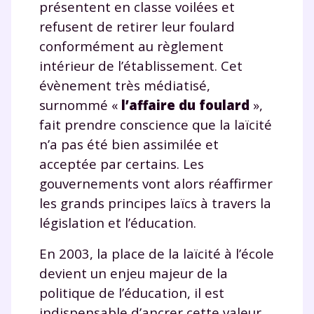
pour exercer vos droits, vous pouvez consulter
notre
présentent en classe voilées et
charte
.
refusent de retirer leur foulard
conformément au règlement
J’accepte de recevoir les actualités et des
communications de la part de
intérieur de l’établissement. Cet
myMaxicours.
évènement très médiatisé,
surnommé «
l’affaire du foulard
»,
Votre adresse e-mail sera exclusivement utilisée pour
fait prendre conscience que la laïcité
vous envoyer notre newsletter. Vous pourrez vous
désinscrire à tout moment, à travers le lien de
n’a pas été bien assimilée et
désinscription présent dans chaque newsletter. Pour
acceptée par certains. Les
en savoir plus sur la gestion de vos données
gouvernements vont alors réaffirmer
personnelles et pour exercer vos droits, vous pouvez
consulter
notre charte
.
les grands principes laïcs à travers la
législation et l’éducation.
En 2003, la place de la laïcité à l’école
devient un enjeu majeur de la
politique de l’éducation, il est
indispensable d’ancrer cette valeur