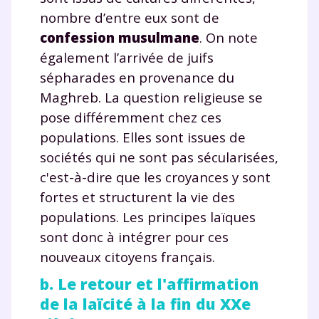
nombre d’entre eux sont de
confession musulmane
. On note
Envie de progresser
également l’arrivée de juifs
sépharades en provenance du
et de réussir votre
Maghreb. La question religieuse se
année scolaire ?
pose différemment chez ces
populations. Elles sont issues de
sociétés qui ne sont pas sécularisées,
c'est-à-dire que les croyances y sont
fortes et structurent la vie des
Testez gratuitement
populations. Les principes laïques
pendant 24h notre
sont donc à intégrer pour ces
plateforme de soutien
nouveaux citoyens français.
scolaire !
b. Le retour et l'affirmation
de la laïcité à la fin du XXe
Fiches de cours et vidéos
,
exercices