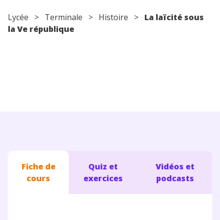
Conseils pour les parents
Lycée
>
Terminale
>
Histoire
>
La laïcité sous
la Ve république
Fiche de
Quiz et
Vidéos et
cours
exercices
podcasts