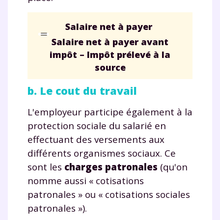
en savoir plus sur la gestion de vos données
personnelles et pour exercer vos droits, vous pouvez
consulter
notre charte
.
Salaire net à payer
Salaire net à payer avant
impôt
–
Impôt prélevé à la
source
b. Le cout du travail
L'employeur participe également à la
protection sociale du salarié en
effectuant des versements aux
différents organismes sociaux. Ce
sont les
charges patronales
(qu'on
nomme aussi « cotisations
patronales » ou « cotisations sociales
patronales »).