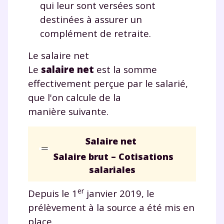
qui leur sont versées sont
destinées à assurer un
TESTER GRATUITEMENT
complément de retraite.
* Votre code d'accès sera envoyé à cette adresse e-mail. En
Le salaire net
renseignant votre e-mail, vous consentez à ce que vos
Le
salaire net
est la somme
données à caractère personnel soient traitées par SEJER, sous
la marque myMaxicours, afin que SEJER puisse vous donner
effectivement perçue par le salarié,
accès au service de soutien scolaire pendant 24h. Pour en
que l'on calcule de la
savoir plus sur la gestion de vos données personnelles et
pour exercer vos droits, vous pouvez consulter
notre
manière suivante.
charte
.
J’accepte de recevoir les actualités et des
Salaire net
communications de la part de
Salaire brut
–
Cotisations
myMaxicours.
salariales
Votre adresse e-mail sera exclusivement utilisée pour
er
Depuis le 1
janvier 2019, le
vous envoyer notre newsletter. Vous pourrez vous
désinscrire à tout moment, à travers le lien de
prélèvement à la source a été mis en
désinscription présent dans chaque newsletter. Pour
place.