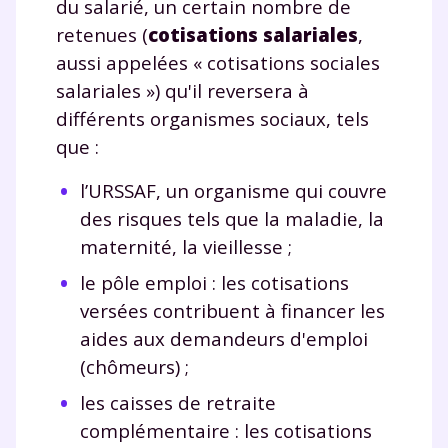
du salarié, un certain nombre de
retenues (
cotisations salariales
,
Testez gratuitement
aussi appelées « cotisations sociales
pendant 24h notre
salariales ») qu'il reversera à
plateforme de soutien
différents organismes sociaux, tels
que :
scolaire !
l’URSSAF, un organisme qui couvre
Fiches de cours et vidéos
,
exercices
des risques tels que la maladie, la
corrigés
,
podcasts de révisions
maternité, la vieillesse ;
Un
espace dédié aux parents
pour
suivre les progrès
le pôle emploi : les cotisations
Tout le programme scolaire du CP à
versées contribuent à financer les
la Terminale
aides aux demandeurs d'emploi
Des profs expérimentés disponibles
(chômeurs) ;
à la demande par tchat, audio ou
vidéo
les caisses de retraite
complémentaire : les cotisations