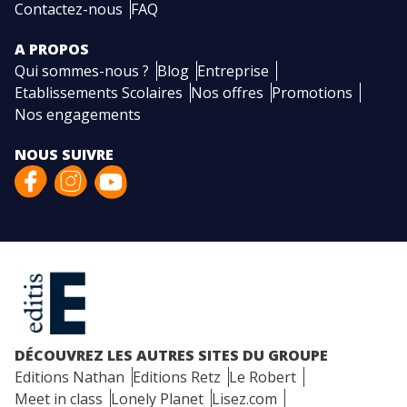
Contactez-nous
FAQ
A PROPOS
Qui sommes-nous ?
Blog
Entreprise
Etablissements Scolaires
Nos offres
Promotions
Nos engagements
NOUS SUIVRE
DÉCOUVREZ LES AUTRES SITES DU GROUPE
Editions Nathan
Editions Retz
Le Robert
Meet in class
Lonely Planet
Lisez.com