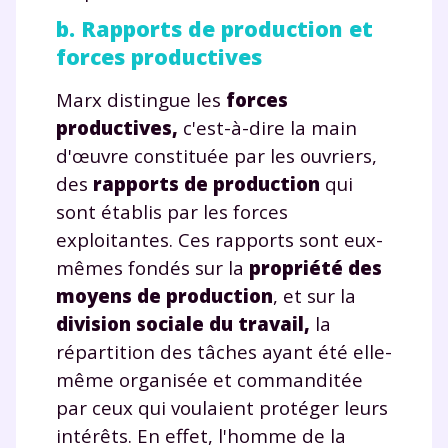
corrigés
,
podcasts de révisions
b. Rapports de production et
Un
espace dédié aux parents
pour
suivre les progrès
forces productives
Tout le programme scolaire du CP à
Marx distingue les
forces
la Terminale
Des profs expérimentés disponibles
productives,
c'est-à-dire la main
à la demande par tchat, audio ou
d'œuvre constituée par les ouvriers,
vidéo
des
rapports de production
qui
sont établis par les forces
exploitantes. Ces rapports sont eux-
mêmes fondés sur la
propriété des
TESTER GRATUITEMENT
moyens de production
, et sur la
division sociale du travail,
la
* Votre code d'accès sera envoyé à cette adresse e-mail. En
répartition des tâches ayant été elle-
renseignant votre e-mail, vous consentez à ce que vos
données à caractère personnel soient traitées par SEJER, sous
même organisée et commanditée
la marque myMaxicours, afin que SEJER puisse vous donner
accès au service de soutien scolaire pendant 24h. Pour en
par ceux qui voulaient protéger leurs
savoir plus sur la gestion de vos données personnelles et
intérêts. En effet, l'homme de la
pour exercer vos droits, vous pouvez consulter
notre