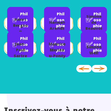
Phil
Phil
Phil
Simone
Henri
oso
oso
oso
Hannah
de
Bergso
phie
phie
phie
Arendt
Beauvoi
n
r
Phil
Phil
Phil
Jean-
Maurice
oso
oso
oso
Simone
Paul
Merlea
phie
phie
phie
Weil
Sartre
u-Ponty