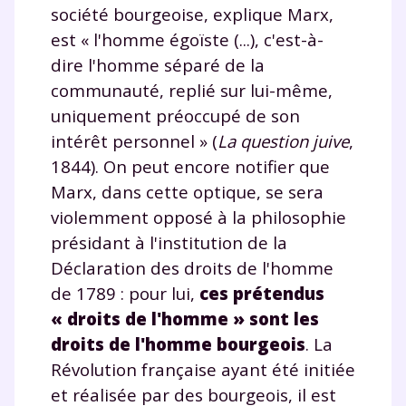
charte
.
société bourgeoise, explique Marx,
est « l'homme égoïste (...), c'est-à-
J’accepte de recevoir les actualités et des
dire l'homme séparé de la
communications de la part de
communauté, replié sur lui-même,
myMaxicours.
uniquement préoccupé de son
Votre adresse e-mail sera exclusivement utilisée pour
intérêt personnel » (
La question juive
,
vous envoyer notre newsletter. Vous pourrez vous
1844). On peut encore notifier que
désinscrire à tout moment, à travers le lien de
Marx, dans cette optique, se sera
désinscription présent dans chaque newsletter. Pour
en savoir plus sur la gestion de vos données
violemment opposé à la philosophie
personnelles et pour exercer vos droits, vous pouvez
présidant à l'institution de la
consulter
notre charte
.
Déclaration des droits de l'homme
de 1789 : pour lui,
ces prétendus
« droits de l'homme » sont les
droits de l'homme bourgeois
. La
Révolution française ayant été initiée
et réalisée par des bourgeois, il est