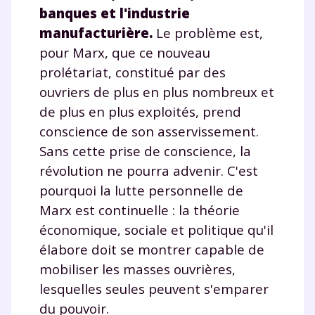
banques et l'industrie
manufacturière.
Le problème est,
Envie de progresser
pour Marx, que ce nouveau
prolétariat, constitué par des
et de réussir votre
ouvriers de plus en plus nombreux et
année scolaire ?
de plus en plus exploités, prend
conscience de son asservissement.
Sans cette prise de conscience, la
révolution ne pourra advenir. C'est
Testez gratuitement
pourquoi la lutte personnelle de
Marx est continuelle : la théorie
pendant 24h notre
économique, sociale et politique qu'il
plateforme de soutien
élabore doit se montrer capable de
scolaire !
mobiliser les masses ouvrières,
lesquelles seules peuvent s'emparer
Fiches de cours et vidéos
,
exercices
du pouvoir.