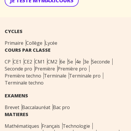
JE TESTE MYMAXICOURS
CYCLES
Primaire
Collège
Lycée
COURS PAR CLASSE
CP
CE1
CE2
CM1
CM2
6e
5e
4e
3e
Seconde
Seconde pro
Première
Première pro
Première techno
Terminale
Terminale pro
Terminale techno
EXAMENS
Brevet
Baccalauréat
Bac pro
MATIERES
Mathématiques
Français
Technologie