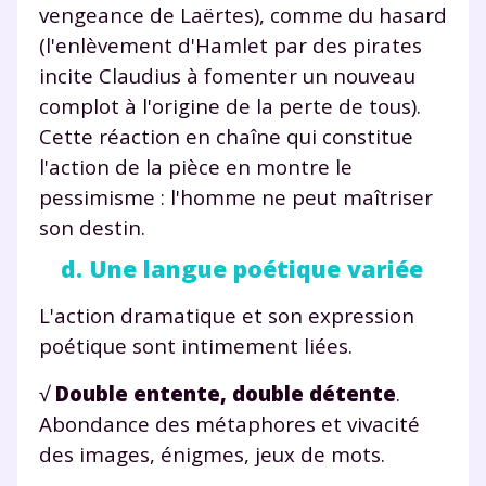
vengeance de Laërtes), comme du hasard
(l'enlèvement d'Hamlet par des pirates
incite Claudius à fomenter un nouveau
complot à l'origine de la perte de tous).
Testez gratuitement
Cette réaction en chaîne qui constitue
pendant 24h notre
l'action de la pièce en montre le
pessimisme : l'homme ne peut maîtriser
plateforme de soutien
son destin.
scolaire !
d. Une langue poétique variée
Fiches de cours et vidéos
,
exercices
L'action dramatique et son expression
corrigés
,
podcasts de révisions
poétique sont intimement liées.
Un
espace dédié aux parents
pour
suivre les progrès
√
Double entente, double détente
.
Tout le programme scolaire du CP à
Abondance des métaphores et vivacité
la Terminale
des images, énigmes, jeux de mots.
Des profs expérimentés disponibles
à la demande par tchat, audio ou