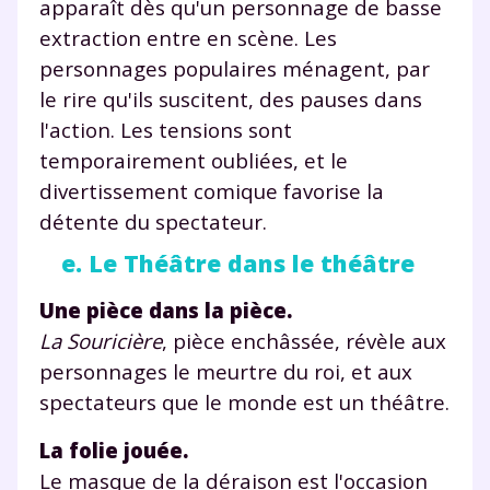
apparaît dès qu'un personnage de basse
vous envoyer notre newsletter. Vous pourrez vous
extraction entre en scène. Les
désinscrire à tout moment, à travers le lien de
désinscription présent dans chaque newsletter. Pour
personnages populaires ménagent, par
en savoir plus sur la gestion de vos données
le rire qu'ils suscitent, des pauses dans
personnelles et pour exercer vos droits, vous pouvez
l'action. Les tensions sont
consulter
notre charte
.
temporairement oubliées, et le
divertissement comique favorise la
détente du spectateur.
e. Le Théâtre dans le théâtre
Une pièce dans la pièce.
La Souricière
, pièce enchâssée, révèle aux
personnages le meurtre du roi, et aux
spectateurs que le monde est un théâtre.
La folie jouée.
Le masque de la déraison est l'occasion