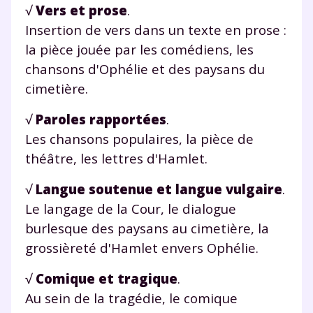
√
Vers et prose
.
vidéo
Insertion de vers dans un texte en prose :
la pièce jouée par les comédiens, les
chansons d'Ophélie et des paysans du
cimetière.
TESTER GRATUITEMENT
√
Paroles rapportées
.
* Votre code d'accès sera envoyé à cette adresse e-mail. En
Les chansons populaires, la pièce de
renseignant votre e-mail, vous consentez à ce que vos
données à caractère personnel soient traitées par SEJER, sous
théâtre, les lettres d'Hamlet.
la marque myMaxicours, afin que SEJER puisse vous donner
accès au service de soutien scolaire pendant 24h. Pour en
√
Langue soutenue et langue vulgaire
.
savoir plus sur la gestion de vos données personnelles et
pour exercer vos droits, vous pouvez consulter
notre
Le langage de la Cour, le dialogue
charte
.
burlesque des paysans au cimetière, la
J’accepte de recevoir les actualités et des
grossièreté d'Hamlet envers Ophélie.
communications de la part de
√
Comique et tragique
.
myMaxicours.
Au sein de la tragédie, le comique
Votre adresse e-mail sera exclusivement utilisée pour