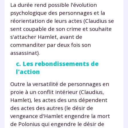
La durée rend possible l'évolution
psychologique des personnages et la
réorientation de leurs actes (Claudius se
sent coupable de son crime et souhaite
s'attacher Hamlet, avant de
commanditer par deux fois son
assassinat).
c. Les rebondissements de
l'action
Fermer
Outre la versatilité de personnages en
proie à un conflit intérieur (Claudius,
Hamlet), les actes des uns dépendent
Envie de progresser
des actes des autres (le désir de
et de réussir votre
vengeance d'Hamlet engendre la mort
de Polonius qui engendre le désir de
année scolaire ?