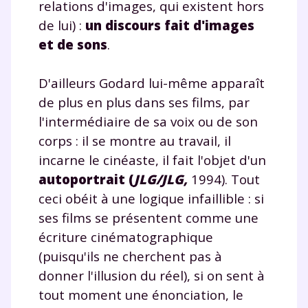
relations d'images, qui existent hors
de lui) :
un discours fait d'images
et de sons
.
TESTER GRATUITEMENT
D'ailleurs Godard lui-même apparaît
de plus en plus dans ses films, par
* Votre code d'accès sera envoyé à cette adresse e-mail. En
renseignant votre e-mail, vous consentez à ce que vos
l'intermédiaire de sa voix ou de son
données à caractère personnel soient traitées par SEJER, sous
la marque myMaxicours, afin que SEJER puisse vous donner
corps : il se montre au travail, il
accès au service de soutien scolaire pendant 24h. Pour en
incarne le cinéaste, il fait l'objet d'un
savoir plus sur la gestion de vos données personnelles et
pour exercer vos droits, vous pouvez consulter
notre
autoportrait (
JLG/JLG,
1994). Tout
charte
.
ceci obéit à une logique infaillible : si
ses films se présentent comme une
J’accepte de recevoir les actualités et des
communications de la part de
écriture cinématographique
myMaxicours.
(puisqu'ils ne cherchent pas à
donner l'illusion du réel), si on sent à
Votre adresse e-mail sera exclusivement utilisée pour
tout moment une énonciation, le
vous envoyer notre newsletter. Vous pourrez vous