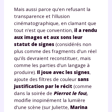
Mais aussi parce qu'en refusant la
transparence et l'illusion
cinématographique, en clamant que
tout n'est que convention,
il a rendu
aux images et aux sons leur
statut de signes
(considérés non
plus comme des fragments d'un réel
Fermer
qu'ils devraient reconstituer, mais
comme les parties d'un langage à
produire).
Il joue avec les signes
,
ajoute des filtres de couleur
sans
Envie de progresser
justification par le récit
(comme
et de réussir votre
dans la soirée de
Pierrot le fou
),
modifie inopinément la lumière
année scolaire ?
d'une scène (sur Juliette,
Marina