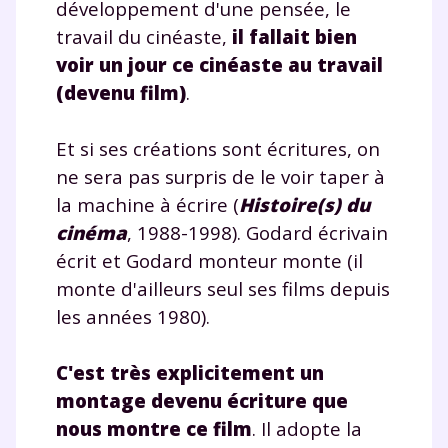
désinscrire à tout moment, à travers le lien de
développement d'une pensée, le
désinscription présent dans chaque newsletter. Pour
travail du cinéaste,
il fallait bien
en savoir plus sur la gestion de vos données
voir un jour ce cinéaste au travail
personnelles et pour exercer vos droits, vous pouvez
consulter
notre charte
.
(devenu film)
.
Et si ses créations sont écritures, on
ne sera pas surpris de le voir taper à
la machine à écrire (
Histoire(s) du
cinéma
, 1988-1998). Godard écrivain
écrit et Godard monteur monte (il
monte d'ailleurs seul ses films depuis
les années 1980).
C'est très explicitement un
montage devenu écriture que
nous montre ce film
. Il adopte la