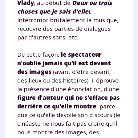
Vlady
, au début de
Deux ou trois
choses que je sais d'elle
),
interrompt brutalement la musique,
Testez gratuitement
recouvre des parties de dialogues
pendant 24h notre
par d'autres sons, etc.
plateforme de soutien
De cette façon,
le spectateur
scolaire !
n'oublie jamais qu'il est devant
des images
(avant d'être devant
Fiches de cours et vidéos
,
exercices
des lieux ou des histoires), il éprouve
corrigés
,
podcasts de révisions
la présence d'une énonciation, d'une
Un
espace dédié aux parents
pour
suivre les progrès
figure d'auteur qui ne s'efface pas
Tout le programme scolaire du CP à
derrière ce qu'elle montre
, parce
la Terminale
que ce qu'elle dévoile son discours (le
Des profs expérimentés disponibles
cinéaste ne nous fait pas croire qu'il
à la demande par tchat, audio ou
nous montre des images, des
vidéo