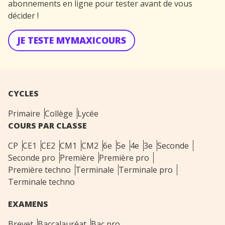
abonnements en ligne pour tester avant de vous
décider !
JE TESTE MYMAXICOURS
CYCLES
Primaire
Collège
Lycée
COURS PAR CLASSE
CP
CE1
CE2
CM1
CM2
6e
5e
4e
3e
Seconde
Seconde pro
Première
Première pro
Première techno
Terminale
Terminale pro
Terminale techno
EXAMENS
Brevet
Baccalauréat
Bac pro