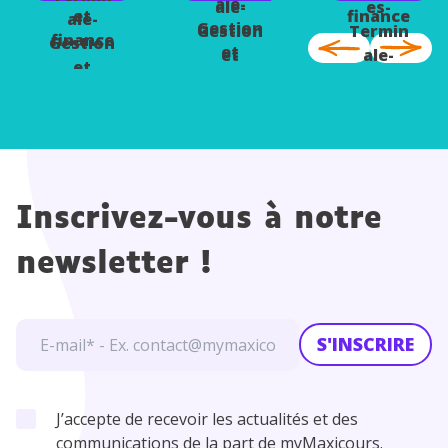
ale-
ale-
es-
et
finance
ale-
Gestion
Gestion
Termin
finance
Gestion
et
et
ale-
et
finance
finance
Gestion
finance
et
finance
Inscrivez-vous à notre
newsletter !
S'INSCRIRE
J’accepte de recevoir les actualités et des
communications de la part de myMaxicours.