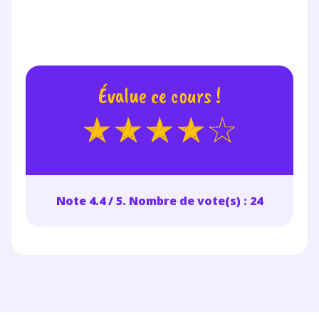
Votre adresse e-mail sera exclusivement utilisée pour
vous envoyer notre newsletter. Vous pourrez vous
désinscrire à tout moment, à travers le lien de
désinscription présent dans chaque newsletter. Pour
en savoir plus sur la gestion de vos données
Évalue ce cours !
personnelles et pour exercer vos droits, vous pouvez
consulter
notre charte
.
Note 4.4 / 5. Nombre de vote(s) : 24