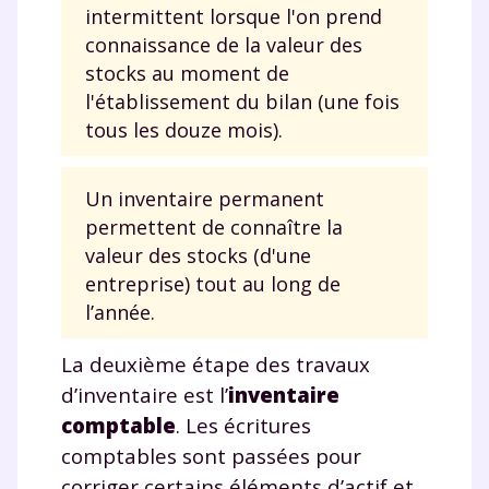
intermittent lorsque l'on prend
année scolaire ?
connaissance de la valeur des
stocks au moment de
l'établissement du bilan (une fois
tous les douze mois).
Testez gratuitement
Un inventaire permanent
pendant 24h notre
permettent de connaître la
plateforme de soutien
valeur des stocks (d'une
entreprise) tout au long de
scolaire !
l’année.
Fiches de cours et vidéos
,
exercices
La deuxième étape des travaux
corrigés
,
podcasts de révisions
Un
espace dédié aux parents
pour
d’inventaire est l’
inventaire
suivre les progrès
comptable
. Les écritures
Tout le programme scolaire du CP à
comptables sont passées pour
la Terminale
corriger certains éléments d’actif et