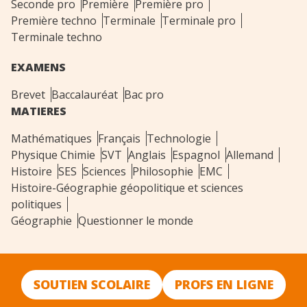
Seconde pro
Première
Première pro
Première techno
Terminale
Terminale pro
Terminale techno
EXAMENS
Brevet
Baccalauréat
Bac pro
MATIERES
Mathématiques
Français
Technologie
Physique Chimie
SVT
Anglais
Espagnol
Allemand
Histoire
SES
Sciences
Philosophie
EMC
Histoire-Géographie géopolitique et sciences
politiques
Géographie
Questionner le monde
SOUTIEN SCOLAIRE
PROFS EN LIGNE