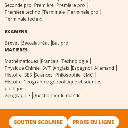
Seconde pro
Première
Première pro
Première techno
Terminale
Terminale pro
Terminale techno
EXAMENS
Brevet
Baccalauréat
Bac pro
MATIERES
Mathématiques
Français
Technologie
Physique Chimie
SVT
Anglais
Espagnol
Allemand
Histoire
SES
Sciences
Philosophie
EMC
Histoire-Géographie géopolitique et sciences
politiques
Géographie
Questionner le monde
SOUTIEN SCOLAIRE
PROFS EN LIGNE