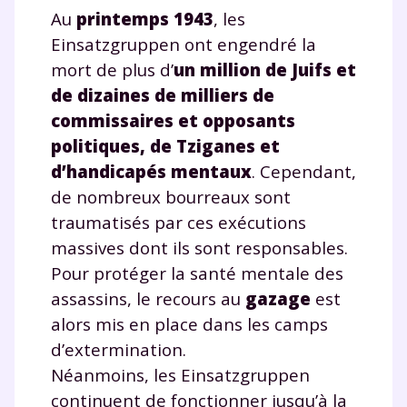
Au
printemps 1943
, les
Einsatzgruppen ont engendré la
mort de plus d’
un million de Juifs et
Fermer
de dizaines de milliers de
commissaires et opposants
politiques, de Tziganes et
Envie de progresser
d’handicapés mentaux
. Cependant,
de nombreux bourreaux sont
et de réussir votre
traumatisés par ces exécutions
année scolaire ?
massives dont ils sont responsables.
Pour protéger la santé mentale des
assassins, le recours au
gazage
est
alors mis en place dans les camps
Testez gratuitement
d’extermination.
Néanmoins, les Einsatzgruppen
pendant 24h notre
continuent de fonctionner jusqu’à la