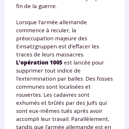
plateforme de soutien
fin de la guerre.
scolaire !
Lorsque l'armée allemande
Fiches de cours et vidéos
,
exercices
commence à reculer, la
corrigés
,
podcasts de révisions
préoccupation majeure des
Un
espace dédié aux parents
pour
Einsatzgruppen est d’effacer les
suivre les progrès
traces de leurs massacres.
Tout le programme scolaire du CP à
la Terminale
L’opération 1005
est lancée pour
Des profs expérimentés disponibles
supprimer tout indice de
à la demande par tchat, audio ou
l’extermination par balles. Des fosses
vidéo
communes sont localisées et
rouvertes. Les cadavres sont
exhumés et brûlés par des Juifs qui
sont eux-mêmes tués après avoir
TESTER GRATUITEMENT
accompli leur travail. Parallèlement,
tandis que l’armée allemande est en
* Votre code d'accès sera envoyé à cette adresse e-mail. En