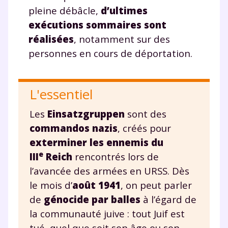
renseignant votre e-mail, vous consentez à ce que vos
pleine débâcle,
d’ultimes
données à caractère personnel soient traitées par SEJER, sous
exécutions sommaires sont
la marque myMaxicours, afin que SEJER puisse vous donner
accès au service de soutien scolaire pendant 24h. Pour en
réalisées
, notamment sur des
savoir plus sur la gestion de vos données personnelles et
personnes en cours de déportation.
pour exercer vos droits, vous pouvez consulter
notre
charte
.
J’accepte de recevoir les actualités et des
L'essentiel
communications de la part de
myMaxicours.
Les
Einsatzgruppen
sont des
commandos nazis
, créés pour
Votre adresse e-mail sera exclusivement utilisée pour
exterminer les ennemis du
vous envoyer notre newsletter. Vous pourrez vous
e
III
Reich
rencontrés lors de
désinscrire à tout moment, à travers le lien de
désinscription présent dans chaque newsletter. Pour
l’avancée des armées en URSS. Dès
en savoir plus sur la gestion de vos données
le mois d’
août 1941
, on peut parler
personnelles et pour exercer vos droits, vous pouvez
de
génocide par balles
à l’égard de
consulter
notre charte
.
la communauté juive : tout Juif est
tué, quel que soit son âge ou son