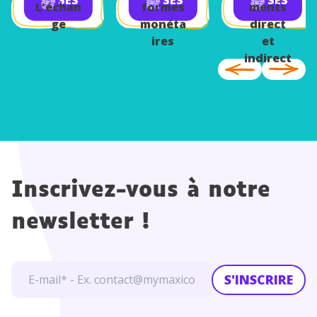
SES
SES
SES
L'échan
formes
ments
ge
monéta
direct
ires
et
indirect
Inscrivez-vous à notre
newsletter !
S'INSCRIRE