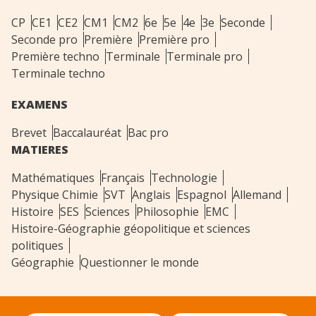
CP
CE1
CE2
CM1
CM2
6e
5e
4e
3e
Seconde
Seconde pro
Première
Première pro
Première techno
Terminale
Terminale pro
Terminale techno
EXAMENS
Brevet
Baccalauréat
Bac pro
MATIERES
Mathématiques
Français
Technologie
Physique Chimie
SVT
Anglais
Espagnol
Allemand
Histoire
SES
Sciences
Philosophie
EMC
Histoire-Géographie géopolitique et sciences
politiques
Géographie
Questionner le monde