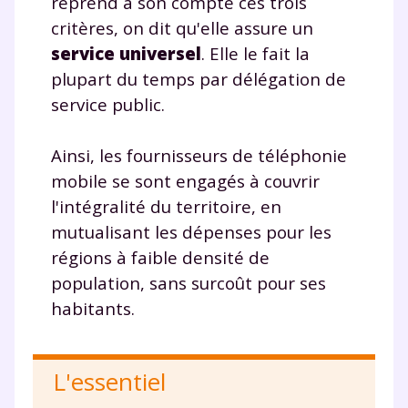
reprend à son compte ces trois
plateforme de soutien
critères, on dit qu'elle assure un
service universel
. Elle le fait la
scolaire !
plupart du temps par délégation de
Fiches de cours et vidéos
,
exercices
service public.
corrigés
,
podcasts de révisions
Un
espace dédié aux parents
pour
Ainsi, les fournisseurs de téléphonie
suivre les progrès
mobile se sont engagés à couvrir
Tout le programme scolaire du CP à
l'intégralité du territoire, en
la Terminale
mutualisant les dépenses pour les
Des profs expérimentés disponibles
à la demande par tchat, audio ou
régions à faible densité de
vidéo
population, sans surcoût pour ses
habitants.
L'essentiel
TESTER GRATUITEMENT