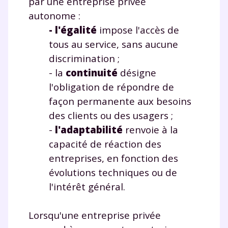
par une entreprise privée
autonome :
-
l'égalité
impose l'accès de
tous au service, sans aucune
Fermer
discrimination ;
- la
continuité
désigne
l'obligation de répondre de
Envie de progresser
façon permanente aux besoins
des clients ou des usagers ;
et de réussir votre
-
l'adaptabilité
renvoie à la
capacité de réaction des
année scolaire ?
entreprises, en fonction des
évolutions techniques ou de
l'intérêt général.
Testez gratuitement
Lorsqu'une entreprise privée
pendant 24h notre