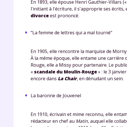
En 1893, elle épouse
Henri Gauthier-Villars
(
l'initiant à l'écriture, il s'approprie ses écrit
divorce
est prononcé.
"La femme de lettres qui a mal tourné"
En 1905, elle rencontre la
marquise de Morny
r
À la même époque, elle entame une carrière 
Rouge, elle a Missy pour partenaire. Le public
«
scandale du Moulin-Rouge
» : le 3 janvi
encore dans
La Chair
, en dénudant un sein.
Te
La baronne de Jouvenel
no
En 1910, écrivain et mime reconnu, elle enta
F
rédacteur en chef au
Matin
, auquel elle coll
e