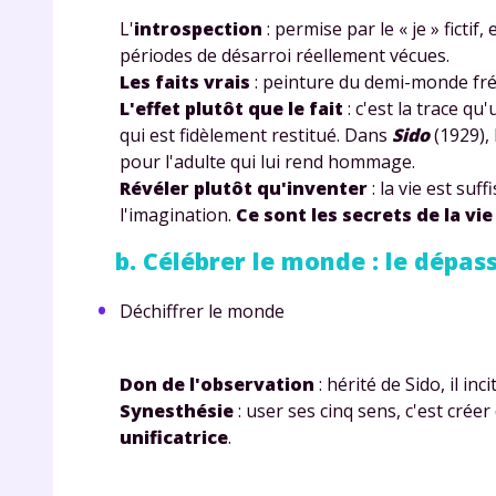
L'
introspection
: permise par le « je » fictif
périodes de désarroi réellement vécues.
Les faits vrais
: peinture du demi-monde fr
L'effet plutôt que le fait
: c'est la trace q
qui est fidèlement restitué. Dans
Sido
(1929), l
pour l'adulte qui lui rend hommage.
Révéler plutôt qu'inventer
: la vie est su
l'imagination.
Ce sont les secrets de la vie
b. Célébrer le monde : le dépa
Déchiffrer le monde
Don de l'observation
: hérité de Sido, il in
Synesthésie
: user ses cinq sens, c'est cré
unificatrice
.