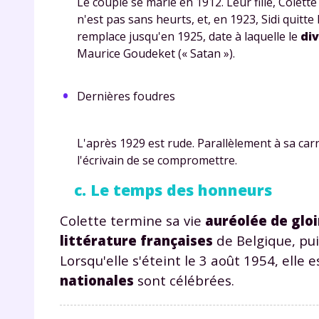
Le couple se marie en 1912. Leur fille,
Colette
p
n'est pas sans heurts, et, en 1923, Sidi quitte 
remplace jusqu'en 1925, date à laquelle le
di
Maurice Goudeket
(«
Satan
»).
Dernières foudres
L'après 1929 est rude. Parallèlement à sa carri
* Votre
l'écrivain de se compromettre.
consent
marque 
c. Le temps des honneurs
pendant
vos dro
Colette termine sa vie
auréolée de gloi
littérature françaises
de Belgique, puis
Lorsqu'elle s'éteint le 3 août 1954, elle e
nationales
sont célébrées.
Votre 
newsle
désins