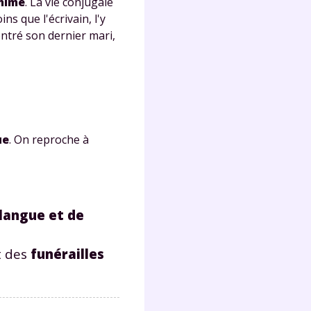
omime
. La vie conjugale
s
ins que l'écrivain, l'y
nde
ontré son dernier mari,
déo
ENT
ue
. On reproche à
vous
a
olaire
exercer
langue et de
 la
t des
funérailles
e
stion