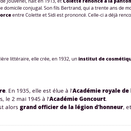
 de Jouvenel
, naît en 1913, et
Colette renonce à la pant
odcasts de révisions
Des profs expérimenté
le domicile conjugal. Son fils
Bertrand
, qui a trente ans de mo
Un
espace dédié aux
disponibles à la dema
vorce
entre Colette et Sidi est prononcé. Celle-ci a déjà renc
parents
pour suivre les
par tchat, audio ou vi
progrès
TESTER GRATUITEM
ère littéraire, elle crée, en 1932, un
institut de cosmétiq
 code d'accès sera envoyé à cette adresse e-mail. En renseignant votre e-mail, 
ez à ce que vos données à caractère personnel soient traitées par SEJER, sous l
myMaxicours, afin que SEJER puisse vous donner accès au service de soutien sc
 24h. Pour en savoir plus sur la gestion de vos données personnelles et pour 
its, vous pouvez consulter
notre charte
.
re
. En 1935, elle est élue à l'
Académie royale de 
J’accepte de recevoir les actualités et des communications de
, le 2 mai 1945 à l'
Académie Goncourt
.
part de myMaxicours.
st alors
grand officier de la légion d'honneur
, e
adresse e-mail sera exclusivement utilisée pour vous envoyer notre
tter. Vous pourrez vous désinscrire à tout moment, à travers le lien d
cription présent dans chaque newsletter. Pour en savoir plus sur la ge