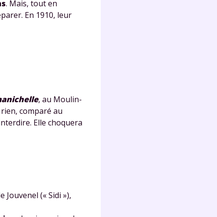
ns
. Mais, tout en
séparer. En 1910, leur
Fermer
?
anichelle
, au Moulin-
 rien, comparé au
 interdire. Elle choquera
 !
e Jouvenel
(«
Sidi
»),
laire