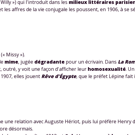
«
Willy
») qui l'introduit dans les
milieux littéraires parisie
s, et les affres de la vie conjugale les poussent, en 1906, à se 
Envie de progresser et de
(«
Missy
»).
éussir votre année scolaire 
de
mime
, jugée
dégradante
pour un écrivain. Dans
La Rom
, outré, y voit une façon d'afficher leur
homosexualité
. Un
er 1907, elles jouent
Rêve d'Égypte
, que le préfet Lépine fait
stez gratuitement pendant 24h
tre plateforme de soutien scolaire
me une relation avec
Auguste Hériot
, puis lui préfère
Henry d
iches de cours et vidéos
,
Tout le programme sco
abore désormais.
xercices corrigés
,
du CP à la Terminale