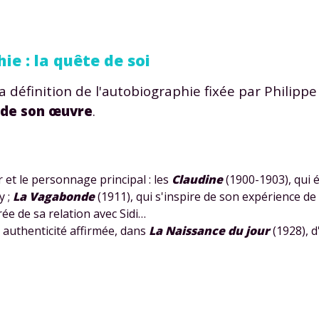
 données personnelles et pour exercer vos droits, vous pouvez consu
 charte
.
ie : la quête de soi
a définition de l'autobiographie fixée par Philippe
 de son œuvre
.
r et le personnage principal : les
Claudine
(1900-1903), qui 
y ;
La Vagabonde
(1911), qui s'inspire de son expérience de
rée de sa relation avec Sidi…
: authenticité affirmée, dans
La Naissance du jour
(1928), d