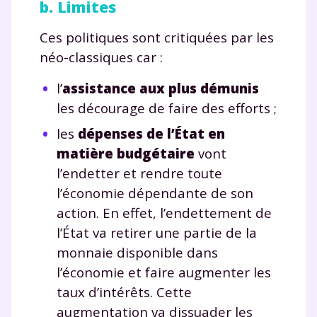
b. Limites
J’accepte de recevoir les actualités et des
Ces politiques sont critiquées par les
communications de la part de
myMaxicours.
néo-classiques car :
l’
assistance aux plus démunis
Votre adresse e-mail sera exclusivement utilisée pour
vous envoyer notre newsletter. Vous pourrez vous
les décourage de faire des efforts ;
désinscrire à tout moment, à travers le lien de
désinscription présent dans chaque newsletter. Pour
les
dépenses de l’État en
en savoir plus sur la gestion de vos données
matière budgétaire
vont
personnelles et pour exercer vos droits, vous pouvez
l’endetter et rendre toute
consulter
notre charte
.
l’économie dépendante de son
action. En effet, l’endettement de
l’État va retirer une partie de la
monnaie disponible dans
l’économie et faire augmenter les
taux d’intérêts. Cette
augmentation va dissuader les