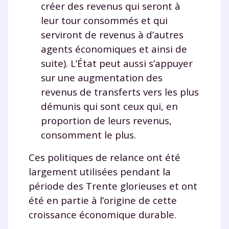
Un
espace dédié aux parents
pour
créer des revenus qui seront à
suivre les progrès
leur tour consommés et qui
Tout le programme scolaire du CP à
serviront de revenus à d’autres
la Terminale
agents économiques et ainsi de
Des profs expérimentés disponibles
à la demande par tchat, audio ou
suite). L’État peut aussi s’appuyer
vidéo
sur une augmentation des
revenus de transferts vers les plus
démunis qui sont ceux qui, en
proportion de leurs revenus,
TESTER GRATUITEMENT
consomment le plus.
Ces politiques de relance ont été
* Votre code d'accès sera envoyé à cette adresse e-mail. En
renseignant votre e-mail, vous consentez à ce que vos
largement utilisées pendant la
données à caractère personnel soient traitées par SEJER, sous
la marque myMaxicours, afin que SEJER puisse vous donner
période des Trente glorieuses et ont
accès au service de soutien scolaire pendant 24h. Pour en
été en partie à l’origine de cette
savoir plus sur la gestion de vos données personnelles et
pour exercer vos droits, vous pouvez consulter
notre
croissance économique durable.
charte
.