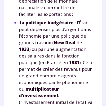
dépréciation de la monnaie
nationale va permettre de
Envie de progresser
faciliter les exportations ;
et de réussir votre
la politique budgétaire
: l’État
année scolaire ?
peut dépenser plus d’argent dans
l’économie par une politique de
grands travaux (
New Deal
de
1933
) ou par une augmentation
des salaires dans la fonction
Testez gratuitement
publique (en France en
1981
). Cela
pendant 24h notre
permet de créer des revenus pour
plateforme de soutien
un grand nombre d’agents
économiques par le phénomène
scolaire !
du
multiplicateur
Fiches de cours et vidéos
,
exercices
d’investissement
corrigés
,
podcasts de révisions
(l’investissement initial de l’État va