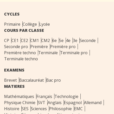
CYCLES
Primaire
Collège
Lycée
COURS PAR CLASSE
CP
CE1
CE2
CM1
CM2
6e
5e
4e
3e
Seconde
Seconde pro
Première
Première pro
Première techno
Terminale
Terminale pro
Terminale techno
EXAMENS
Brevet
Baccalauréat
Bac pro
MATIERES
Mathématiques
Français
Technologie
Physique Chimie
SVT
Anglais
Espagnol
Allemand
Histoire
SES
Sciences
Philosophie
EMC