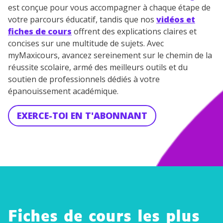
est conçue pour vous accompagner à chaque étape de
désinscription présent dans chaque newsletter. Pour
votre parcours éducatif, tandis que nos
vidéos et
en savoir plus sur la gestion de vos données
personnelles et pour exercer vos droits, vous pouvez
fiches de cours
offrent des explications claires et
consulter
notre charte
.
concises sur une multitude de sujets. Avec
myMaxicours, avancez sereinement sur le chemin de la
réussite scolaire, armé des meilleurs outils et du
soutien de professionnels dédiés à votre
épanouissement académique.
EXERCE-TOI EN T'ABONNANT
Fiches de cours les plus