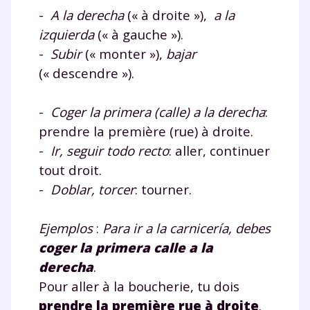
-
A la derecha
(« à droite »),
a la
izquierda
(« à gauche »).
-
Subir
(« monter »),
bajar
(« descendre »).
-
Coger la primera (calle) a la derecha
:
prendre la première (rue) à droite.
-
Ir, seguir todo recto
: aller, continuer
tout droit.
-
Doblar, torcer
: tourner.
Ejemplos
:
Para ir a la carnicería, debes
coger la primera calle a la
derecha
.
Pour aller à la boucherie, tu dois
prendre la première rue à droite
.