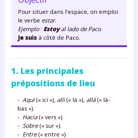
Pour situer dans l'espace, on emploi
le verbe
estar
.
Ejemplo
:
Estoy
al lado de Paco
.
Je suis
à côté de Paco.
1. Les principales
prépositions de lieu
-
Aquí
(« ici »),
allí
(« là »),
allá
(« là-
bas »).
-
Hacia
(« vers »).
-
Sobre
(« sur »).
-
Entre
(« entre »).