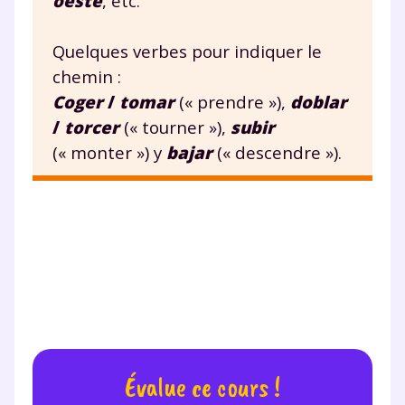
oeste
, etc.
Quelques verbes pour indiquer le
chemin :
Coger
/
tomar
(« prendre »),
doblar
/
torcer
(« tourner »),
subir
(« monter ») y
bajar
(« descendre »).
Fermer
Envie de progresser
et de réussir votre
année scolaire ?
Évalue ce cours !