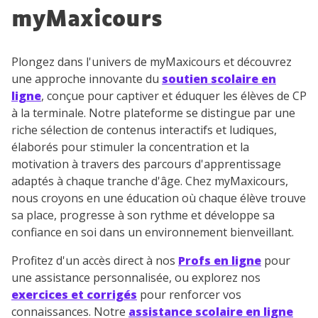
myMaxicours
Plongez dans l'univers de myMaxicours et découvrez
TESTER GRATUITEMENT
une approche innovante du
soutien scolaire en
ligne
, conçue pour captiver et éduquer les élèves de CP
* Votre code d'accès sera envoyé à cette adresse e-mail. En
renseignant votre e-mail, vous consentez à ce que vos
à la terminale. Notre plateforme se distingue par une
données à caractère personnel soient traitées par SEJER, sous
riche sélection de contenus interactifs et ludiques,
la marque myMaxicours, afin que SEJER puisse vous donner
élaborés pour stimuler la concentration et la
accès au service de soutien scolaire pendant 24h. Pour en
savoir plus sur la gestion de vos données personnelles et
motivation à travers des parcours d'apprentissage
pour exercer vos droits, vous pouvez consulter
notre
adaptés à chaque tranche d'âge. Chez myMaxicours,
charte
.
nous croyons en une éducation où chaque élève trouve
sa place, progresse à son rythme et développe sa
J’accepte de recevoir les actualités et des
confiance en soi dans un environnement bienveillant.
communications de la part de
myMaxicours.
Profitez d'un accès direct à nos
Profs en ligne
pour
une assistance personnalisée, ou explorez nos
Votre adresse e-mail sera exclusivement utilisée pour
exercices et corrigés
pour renforcer vos
vous envoyer notre newsletter. Vous pourrez vous
connaissances. Notre
assistance scolaire en ligne
désinscrire à tout moment, à travers le lien de