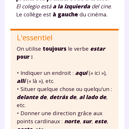
El colegio está
a la izquierda
del cine
.
Le collège est
à gauche
du cinéma.
L'essentiel
On utilise
toujours
le verbe
estar
pour :
• Indiquer un endroit :
aquí
(« ici »),
allí
(« là »), etc.
• Situer quelque chose ou quelqu'un :
delante de
,
detrás de
,
al lado de
,
etc.
• Donner une direction grâce aux
points cardinaux :
norte
,
sur
,
este
,