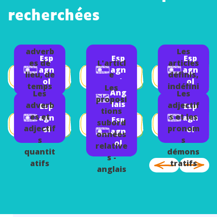
recherchées
Les
adverb
Les
Esp
Esp
Esp
es de
L'articl
articles
agn
agn
agn
lieu, de
e
définis,
ol
ol
ol
temps
neutre
indéfini
Les
Ang
Les
Les
et de
lo
s et
proposi
lais
adverb
adjectif
Esp
Esp
manièr
neutres
tions
es et
s et les
agn
agn
Esp
e
subord
adjectif
pronom
ol
ol
agn
onnées
s
s
ol
relative
quantit
démons
s -
atifs
tratifs
anglais