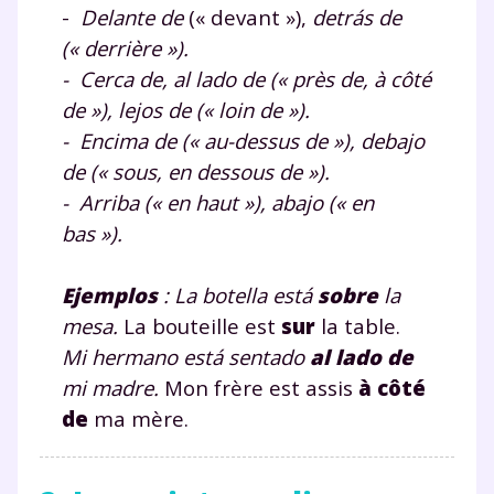
-
Delante de
(« devant »),
detrás de
(« derrière »).
-
Cerca de, al lado de
(« près de, à côté
de »),
lejos de
(« loin de »).
-
Encima de
(« au-dessus de »),
debajo
de
(« sous, en dessous de »).
-
Arriba
(« en haut »),
abajo
(« en
bas »).
Ejemplos
:
La botella está
sobre
la
mesa
.
La bouteille est
sur
la table.
Mi hermano está sentado
al lado de
mi madre
.
Mon frère est assis
à côté
de
ma mère.