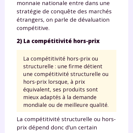
monnaie nationale entre dans une
stratégie de conquête des marchés
et de réussir votre
étrangers, on parle de dévaluation
année scolaire ?
compétitive.
2) La compétitivité hors-prix
La compétitivité hors-prix ou
Testez gratuitement
structurelle : une firme détient
pendant 24h notre
une compétitivité structurelle ou
hors-prix lorsque, à prix
plateforme de soutien
équivalent, ses produits sont
scolaire !
mieux adaptés à la demande
mondiale ou de meilleure qualité.
Fiches de cours et vidéos
,
exercices
corrigés
,
podcasts de révisions
La compétitivité structurelle ou hors-
Un
espace dédié aux parents
pour
prix dépend donc d’un certain
suivre les progrès