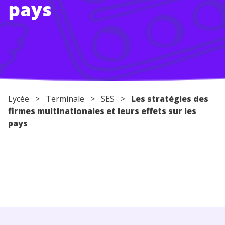
pays
Conseils pour les parents
Lycée
>
Terminale
>
SES
>
Les stratégies des
firmes multinationales et leurs effets sur les
pays