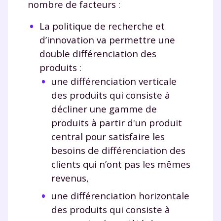
nombre de facteurs :
Tout le programme scolaire du CP à
la Terminale
La politique de recherche et
Des profs expérimentés disponibles
d’innovation va permettre une
à la demande par tchat, audio ou
vidéo
double différenciation des
produits :
une différenciation verticale
des produits qui consiste à
décliner une gamme de
TESTER GRATUITEMENT
produits à partir d'un produit
* Votre code d'accès sera envoyé à cette adresse e-mail. En
central pour satisfaire les
renseignant votre e-mail, vous consentez à ce que vos
besoins de différenciation des
données à caractère personnel soient traitées par SEJER, sous
la marque myMaxicours, afin que SEJER puisse vous donner
clients qui n’ont pas les mêmes
accès au service de soutien scolaire pendant 24h. Pour en
savoir plus sur la gestion de vos données personnelles et
revenus,
pour exercer vos droits, vous pouvez consulter
notre
charte
.
une différenciation horizontale
des produits qui consiste à
J’accepte de recevoir les actualités et des