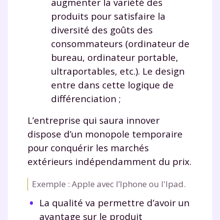
augmenter la variété des
communications de la part de
produits pour satisfaire la
myMaxicours.
diversité des goûts des
Votre adresse e-mail sera exclusivement utilisée pour
consommateurs (ordinateur de
vous envoyer notre newsletter. Vous pourrez vous
bureau, ordinateur portable,
désinscrire à tout moment, à travers le lien de
ultraportables, etc.). Le design
désinscription présent dans chaque newsletter. Pour
en savoir plus sur la gestion de vos données
entre dans cette logique de
personnelles et pour exercer vos droits, vous pouvez
différenciation ;
consulter
notre charte
.
L’entreprise qui saura innover
dispose d’un monopole temporaire
pour conquérir les marchés
extérieurs indépendamment du prix.
Exemple : Apple avec l’Iphone ou l'Ipad.
La qualité va permettre d’avoir un
avantage sur le produit