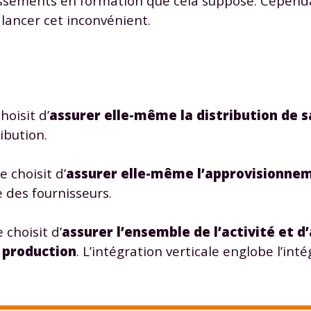
issements en formation que cela suppose. Cepend
 données personnelles et pour exercer vos droits, vous pouvez consu
lancer cet inconvénient.
 charte
.
hoisit d’
assurer elle-même la distribution de 
ibution.
e choisit d’
assurer elle-même l’approvisionne
 des fournisseurs.
 choisit d’
assurer l’ensemble de l’activité et d
 production
. L’intégration verticale englobe l’int