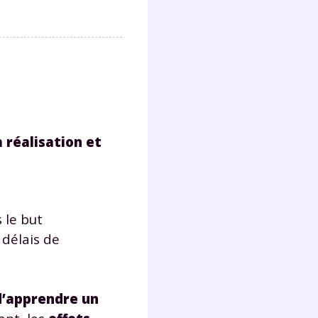
s
nde
déo
ENT
a réalisation et
vous
a
olaire
exercer
 le but
 la
 délais de
d’apprendre un
e
stion