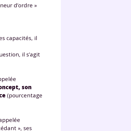
nneur d’ordre »
Fermer
s capacités, il
estion, il s’agit
?
ppelée
concept, son
ce
(pourcentage
 !
 appelée
laire
cédant », ses