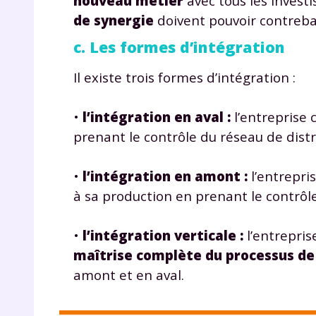
nouveau métier
avec tous les invest
de vos
de synergie
doivent pouvoir contreba
notre
c. Les formes d’intégration
Il existe trois formes d’intégration :
•
l’intégration en aval
:
l’entreprise c
prenant le contrôle du réseau de distr
•
l’intégration en amont
:
l’entrepris
à sa production en prenant le contrôle
•
l’intégration verticale
:
l’entreprise
maîtrise complète du processus de
amont et en aval.