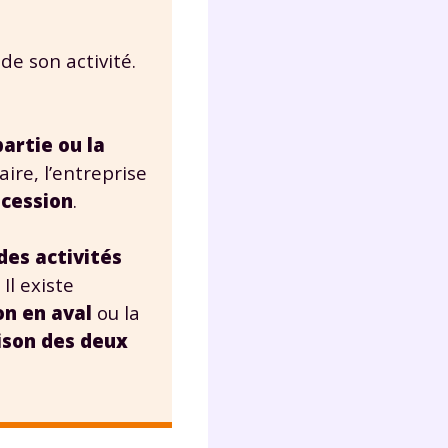
de son activité.
partie ou la
faire, l’entreprise
ncession
.
des activités
. Il existe
on en aval
ou la
ison des deux