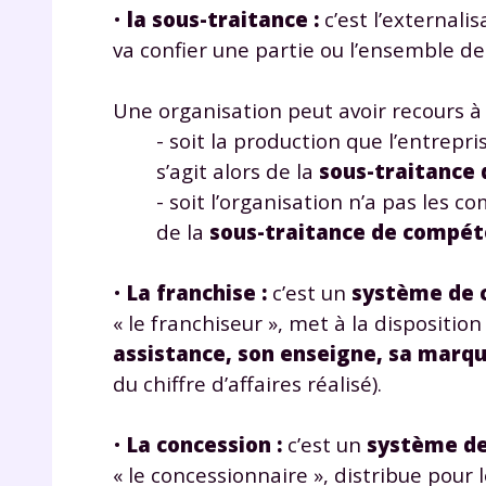
•
la sous-traitance
:
c’est l’externali
va confier une partie ou l’ensemble de
Une organisation peut avoir recours à 
- soit la production que l’entrepri
s’agit alors de la
sous-traitance 
- soit l’organisation n’a pas les c
r
de la
sous-traitance de compé
•
La franchise
:
c’est un
système de 
« le franchiseur », met à la disposition
Te
assistance, son enseigne, sa marq
du chiffre d’affaires réalisé).
no
•
La concession
:
c’est un
système de
F
e
« le concessionnaire », distribue pour