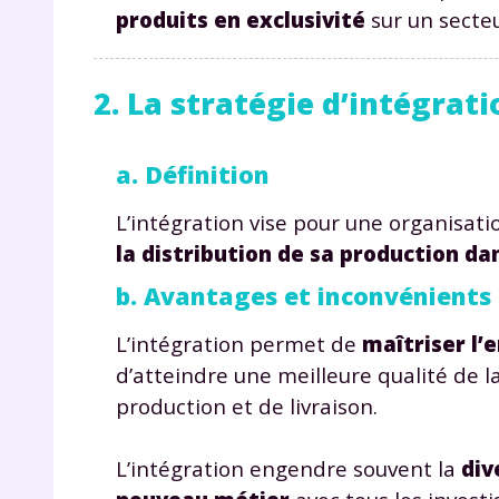
p
produits en exclusivité
sur un secte
2. La stratégie d’intégrati
a. Définition
L’intégration vise pour une organisati
* Votre
la distribution de sa production da
consent
marque 
b. Avantages et inconvénients
pendant
vos dro
L’intégration permet de
maîtriser l’
d’atteindre une meilleure qualité de 
production et de livraison.
Votre 
L’intégration engendre souvent la
div
newsle
désins