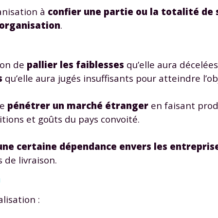
anisation à
confier une partie ou la totalité de 
 organisation
.
tion de
pallier les faiblesses
qu’elle aura décelée
s
qu’elle aura jugés insuffisants pour atteindre l’obj
de
pénétrer un marché étranger
en faisant prod
itions et goûts du pays convoité.
ne certaine dépendance envers les entrepris
de livraison.
n
lisation :