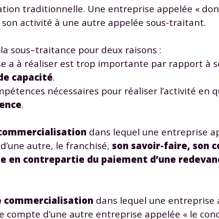
sation traditionnelle. Une entreprise appelée « do
 son activité à une autre appelée sous-traitant.
la sous–traitance pour deux raisons :
se a à réaliser est trop importante par rapport à se
de capacité
.
Envie de progresser et de
ompétences nécessaires pour réaliser l’activité en qu
éussir votre année scolaire 
tence
.
commercialisation
dans lequel une entreprise a
 d’une autre, le franchisé,
son savoir-faire, son 
stez gratuitement pendant 24h
ue en contrepartie du paiement d’une redevan
tre plateforme de soutien scolaire
 commercialisation
dans lequel une entreprise
iches de cours et vidéos
,
Tout le programme sco
xercices corrigés
,
du CP à la Terminale
 le compte d’une autre entreprise appelée « le con