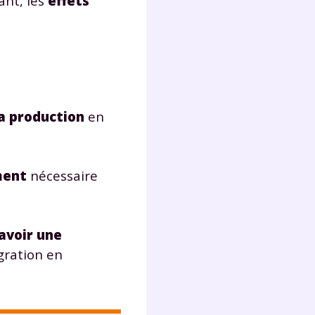
ant, les
effets
lter
sa production
en
ment
nécessaire
’avoir une
égration en